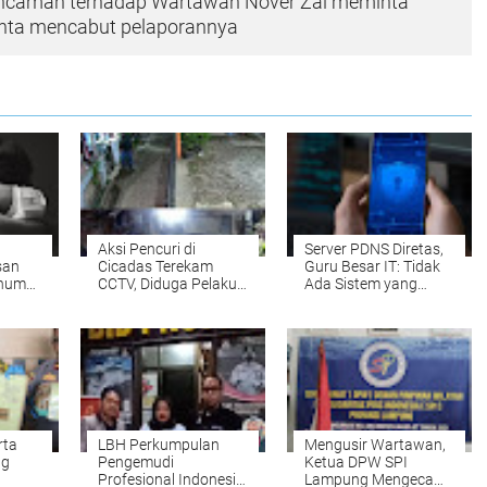
ncaman terhadap Wartawan Nover Zai meminta
nta mencabut pelaporannya
Aksi Pencuri di
Server PDNS Diretas,
san
Cicadas Terekam
Guru Besar IT: Tidak
knum
CCTV, Diduga Pelaku
Ada Sistem yang
di
Seorang Remaja
Dijamin
Belasan Tahun di
Keamanannya
Amankan Polsek
Gunung Putri
rta
LBH Perkumpulan
Mengusir Wartawan,
ng
Pengemudi
Ketua DPW SPI
Profesional Indonesia
Lampung Mengecam