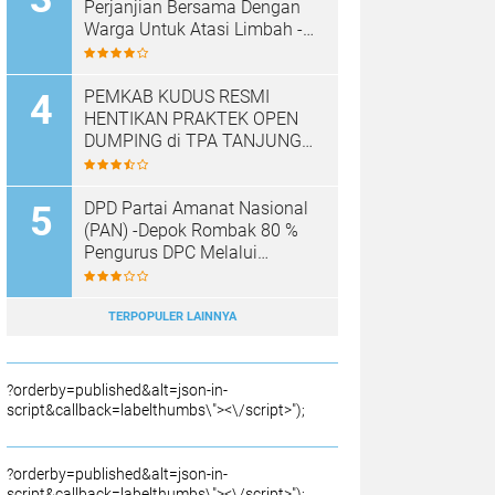
Perjanjian Bersama Dengan
Warga Untuk Atasi Limbah -
Pabrik Aci Giat Perbaiki Kobak
Penampungan Air
PEMKAB KUDUS RESMI
HENTIKAN PRAKTEK OPEN
DUMPING di TPA TANJUNG
REJO, KEC.JEKULO
KAB.KUDUS,BERLAKUKAN
SISTEM PENGELOLAAN
DPD Partai Amanat Nasional
SAMPAH BARU
(PAN) -Depok Rombak 80 %
Pengurus DPC Melalui
Muscab "
TERPOPULER LAINNYA
?orderby=published&alt=json-in-
script&callback=labelthumbs\"><\/script>");
?orderby=published&alt=json-in-
script&callback=labelthumbs\"><\/script>");