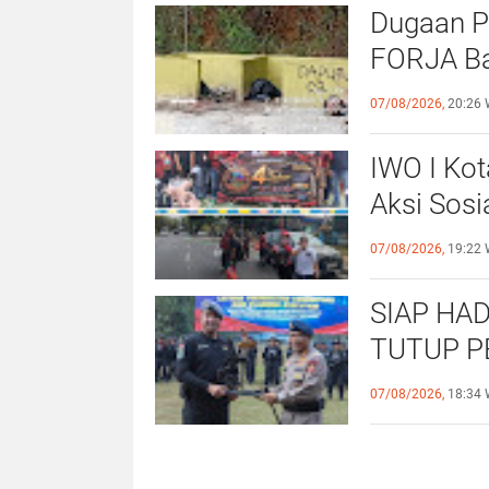
Dugaan P
FORJA Ba
Evaluasi
07/08/2026,
20:26 
IWO I Kot
Aksi Sosi
untuk Al
07/08/2026,
19:22 
SIAP HAD
TUTUP P
OPERASI
07/08/2026,
18:34 