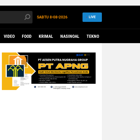
SABTU
8•08•2026
LIVE
VIDEO
FOOD
KRIMAL
NASINOAL
TEKNO