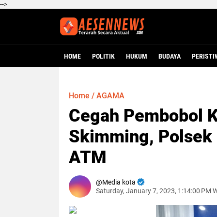
-->
HOME
POLITIK
HUKUM
BUDAYA
PERISTI
Home
/
AGAMA
Cegah Pembobol Ka
Skimming, Polsek
ATM
Media kota
Saturday, January 7, 2023, 1:14:00 PM 