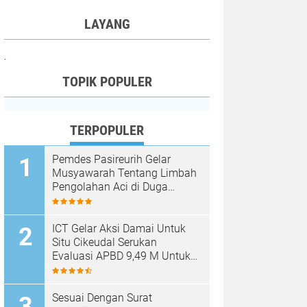
LAYANG
.
TOPIK POPULER
TERPOPULER
Pemdes Pasireurih Gelar
Musyawarah Tentang Limbah
Pengolahan Aci di Duga
Cemari Sungai Cisata
Hasilkan Kesepakatan Tutup
Sementara
ICT Gelar Aksi Damai Untuk
Situ Cikeudal Serukan
Evaluasi APBD 9,49 M Untuk
Skala Prioritaskan Kebutuhan
Dasar Masyarakat Belum Saat
nya Butuh Kawasan wisata
Sesuai Dengan Surat