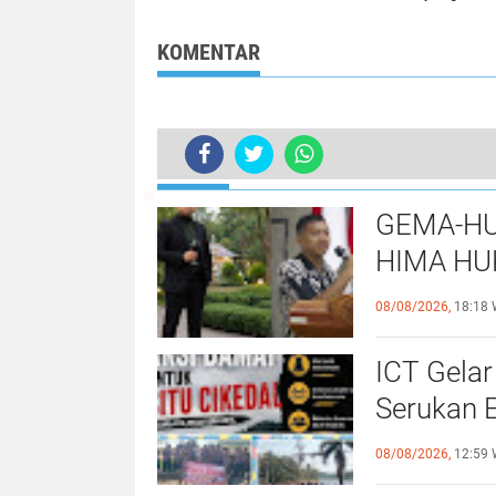
Sukseskan Festival
Mengedarkan
Bakar Tongkang di
Narkoba
Riau
KOMENTAR
TERKINI
Cegah Pembobol Kartu Debit Melal
GEMA-HU
HIMA HU
EKSISTE
08/08/2026,
18:18 
UNIVERS
ICT Gelar
Serukan 
Priorita
08/08/2026,
12:59 
Belum Sa