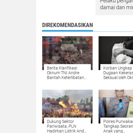
Pelaku penga
damai dan mi
DIREKOMENDASIKAN
Berita Klarifikasi:
Korban Ungkap
Oknum TNI Andre
Dugaan Kekera
Bantah Keterlibatan
Seksual oleh O
dalam Tambang
Pegawai BUMN 
Emas Ilegal di
Semarang
Ketapang
Dukung Sektor
Polres Purwaka
Pariwisata, PLN
Tangkap Seora
Hadirkan Listrik Andal
Anak yang