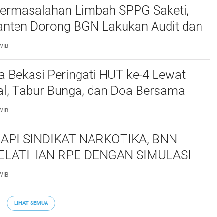
ermasalahan Limbah SPPG Saketi,
nten Dorong BGN Lakukan Audit dan
 Korcam
WIB
a Bekasi Peringati HUT ke-4 Lewat
al, Tabur Bunga, dan Doa Bersama
marhum Anggota
WIB
API SINDIKAT NARKOTIKA, BNN
ELATIHAN RPE DENGAN SIMULASI
 TAKTIS
WIB
LIHAT SEMUA