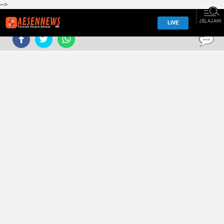
-->
JELAJAHI
LIVE
0