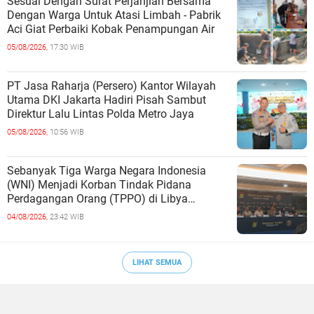
Sesuai Dengan Surat Perjanjian Bersama
Dengan Warga Untuk Atasi Limbah - Pabrik
Aci Giat Perbaiki Kobak Penampungan Air
05/08/2026,
17:30 WIB
PT Jasa Raharja (Persero) Kantor Wilayah
Utama DKI Jakarta Hadiri Pisah Sambut
Direktur Lalu Lintas Polda Metro Jaya
05/08/2026,
10:56 WIB
Sebanyak Tiga Warga Negara Indonesia
(WNI) Menjadi Korban Tindak Pidana
Perdagangan Orang (TPPO) di Libya
Berhasil Dipulangkan Ke - Indonesia. Mereka
04/08/2026,
23:42 WIB
LIHAT SEMUA