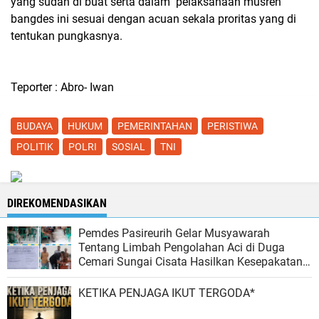
yang sudah di buat serta dalam pelaksanaan musren
bangdes ini sesuai dengan acuan sekala proritas yang di
tentukan pungkasnya.
Teporter : Abro- Iwan
BUDAYA
HUKUM
PEMERINTAHAN
PERISTIWA
POLITIK
POLRI
SOSIAL
TNI
DIREKOMENDASIKAN
Pemdes Pasireurih Gelar Musyawarah
Tentang Limbah Pengolahan Aci di Duga
Cemari Sungai Cisata Hasilkan Kesepakatan
Tutup Sementara
KETIKA PENJAGA IKUT TERGODA*