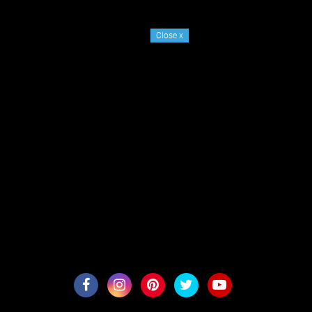
Close
x