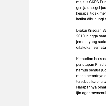
majelis GKPS Pur
gereja di segel ju
kenapa, tidak mem
ketika dihubungi
Diakui Krisdian S
2010, hingga saa
jemaat yang suda
dilakukan semata
Kemudian berkena
penutupan Krisdi
namun semua juga
maka hematnya se
tersebut, karena 
Harapannya pihak
ijin agar memenu