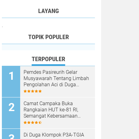
LAYANG
.
TOPIK POPULER
TERPOPULER
Pemdes Pasireurih Gelar
Musyawarah Tentang Limbah
Pengolahan Aci di Duga
Cemari Sungai Cisata
Hasilkan Kesepakatan Tutup
Sementara
Camat Campaka Buka
Rangkaian HUT ke-81 RI,
Semangat Kebersamaan
Warnai Senam Massal dan
Lomba Karaoke Perangkat
Desa
Di Duga Klompok P3A-TGIA