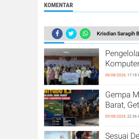
Amankan Polsek
KOMENTAR
Gunung Putri
Krisdian Saragih 
TERKINI
Pengelol
Komputer
06/08/2026,
17:18 
Gempa Ma
Barat, Ge
05/08/2026,
22:36 
Sesuai De