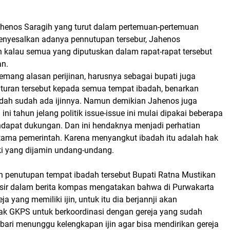
henos Saragih yang turut dalam pertemuan-pertemuan
nyesalkan adanya pennutupan tersebur, Jahenos
kalau semua yang diputuskan dalam rapat-rapat tersebut
an.
emang alasan perijinan, harusnya sebagai bupati juga
uran tersebut kepada semua tempat ibadah, benarkan
ah sudah ada ijinnya. Namun demikian Jahenos juga
ni tahun jelang politik issue-issue ini mulai dipakai beberapa
apat dukungan. Dan ini hendaknya menjadi perhatian
tama pemerintah. Karena menyangkut ibadah itu adalah hak
iki yang dijamin undang-undang.
 penutupan tempat ibadah tersebut Bupati Ratna Mustikan
ansir dalam berita kompas mengatakan bahwa di Purwakarta
a yang memiliki ijin, untuk itu dia berjannji akan
hak GKPS untuk berkoordinasi dengan gereja yang sudah
bari menunggu kelengkapan ijin agar bisa mendirikan gereja