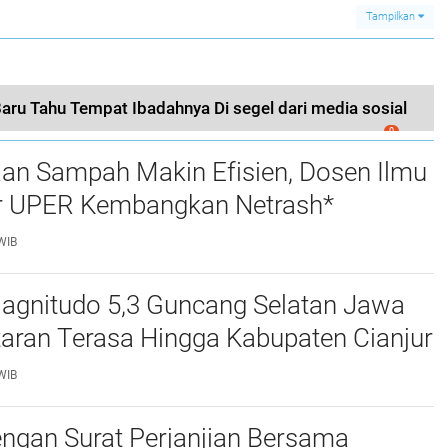
Riau
Tampilkan
Baru Tahu Tempat Ibadahnya Di segel dari media sosial
0
aan Sampah Makin Efisien, Dosen Ilmu
 UPER Kembangkan Netrash*
WIB
gnitudo 5,3 Guncang Selatan Jawa
taran Terasa Hingga Kabupaten Cianjur
WIB
ngan Surat Perjanjian Bersama