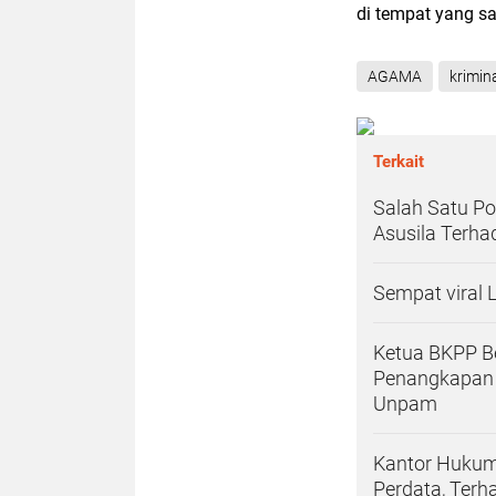
di tempat yang s
AGAMA
krimin
Terkait
Salah Satu P
Asusila Terhad
Sempat viral
Ketua BKPP Be
Penangkapan 
Unpam
Kantor Hukum
Perdata, Terh