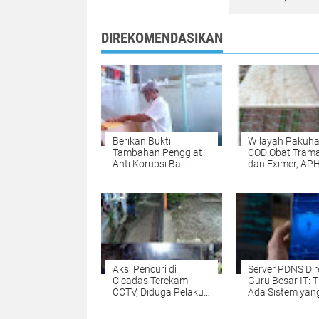
DIREKOMENDASIKAN
Berikan Bukti
Wilayah Pakuha
Tambahan Penggiat
COD Obat Tram
Anti Korupsi Bali
dan Eximer, AP
Datangi KPK
Wajib Menindak
Tegas !!!
Aksi Pencuri di
Server PDNS Dir
Cicadas Terekam
Guru Besar IT: T
CCTV, Diduga Pelaku
Ada Sistem yan
Seorang Remaja
Dijamin
Belasan Tahun di
Keamanannya