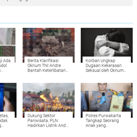
ji Ada
Berita Klarifikasi:
Korban Ungkap
adol
Oknum TNI Andre
Dugaan Kekerasan
H
Bantah Keterlibatan
Seksual oleh Oknum
dalam Tambang
Pegawai BUMN di
Emas Ilegal di
Semarang
Ketapang
etas,
Dukung Sektor
Polres Purwakarta
idak
Pariwisata, PLN
Tangkap Seorang
g
Hadirkan Listrik Andal
Anak yang
Sukseskan Festival
Mengedarkan
Bakar Tongkang di
Narkoba