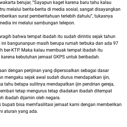
wakarta berujar, “Sayapun kaget karena baru tahu kalau
stru melalui berita-berita di media sosial, sangat disayangkan
berikan surat pemberitahuan terlebih dahulu”, tukasnya
 media ini melalui sambungan telepon.
aragih bahwa tempat ibadah itu sudah dirintis sejak tahun
t ini bangunanpun masih berupa rumah terbuka dan ada 97
h ber-KTP. Maka kalau membuak tempat ibadah itu
 karena kebutuhan jemaat GKPS untuk beribadah.
an dengan perijinan yang dipersoalkan sebagai dasar
an mengaku sejak awal sudah diurus mendapatkan ijin,
 tahu betapa sulitnya mendapatkan ijin pendrian gereja,
mbari tetap mengurus tetap diadakan ibadah ditempat
toh ibadah dijamin oleh negara.
 bupati bisa memfasilitasi jemaat kami dengan memberikan
hi aturan yang ada.