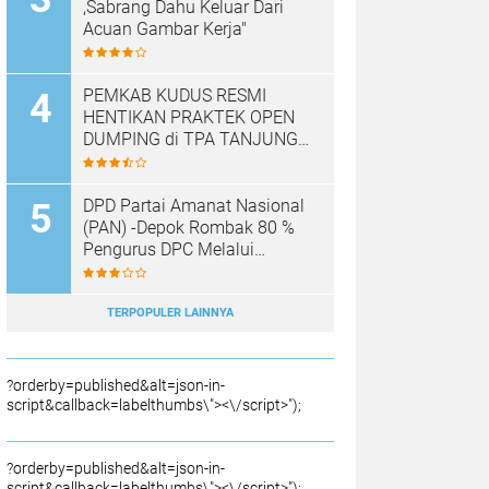
,Sabrang Dahu Keluar Dari
Acuan Gambar Kerja"
PEMKAB KUDUS RESMI
HENTIKAN PRAKTEK OPEN
DUMPING di TPA TANJUNG
REJO, KEC.JEKULO
KAB.KUDUS,BERLAKUKAN
SISTEM PENGELOLAAN
DPD Partai Amanat Nasional
SAMPAH BARU
(PAN) -Depok Rombak 80 %
Pengurus DPC Melalui
Muscab "
TERPOPULER LAINNYA
?orderby=published&alt=json-in-
script&callback=labelthumbs\"><\/script>");
?orderby=published&alt=json-in-
script&callback=labelthumbs\"><\/script>");