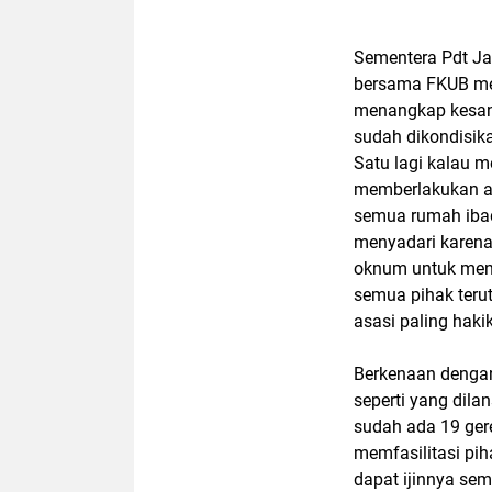
Sementera Pdt Ja
bersama FKUB me
menangkap kesan 
sudah dikondisik
Satu lagi kalau m
memberlakukan at
semua rumah ibad
menyadari karena i
oknum untuk mend
semua pihak teru
asasi paling hak
Berkenaan dengan
seperti yang dil
sudah ada 19 gerej
memfasilitasi pi
dapat ijinnya sem