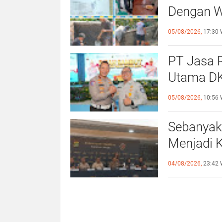
Dengan Wa
Giat Per
05/08/2026,
17:30 
PT Jasa R
Utama DK
Direktur 
05/08/2026,
10:56 
Sebanyak
Menjadi 
Orang (TP
04/08/2026,
23:42 
Indonesi