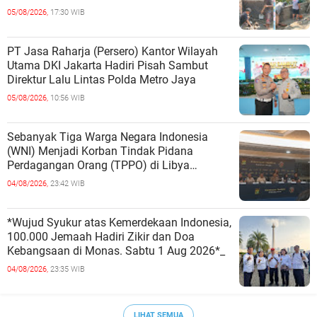
05/08/2026,
17:30 WIB
PT Jasa Raharja (Persero) Kantor Wilayah
Utama DKI Jakarta Hadiri Pisah Sambut
Direktur Lalu Lintas Polda Metro Jaya
05/08/2026,
10:56 WIB
Sebanyak Tiga Warga Negara Indonesia
(WNI) Menjadi Korban Tindak Pidana
Perdagangan Orang (TPPO) di Libya
Berhasil Dipulangkan Ke - Indonesia. Mereka
04/08/2026,
23:42 WIB
*Wujud Syukur atas Kemerdekaan Indonesia,
100.000 Jemaah Hadiri Zikir dan Doa
Kebangsaan di Monas. Sabtu 1 Aug 2026*_
04/08/2026,
23:35 WIB
LIHAT SEMUA