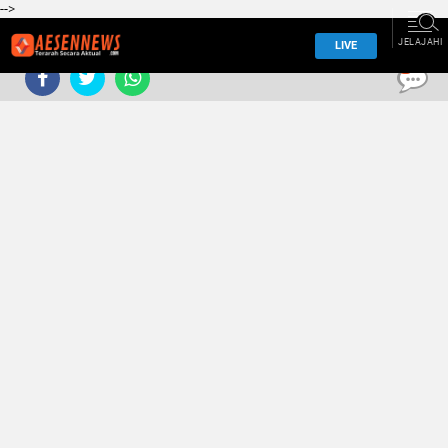
-->
JELAJAHI
LIVE
0