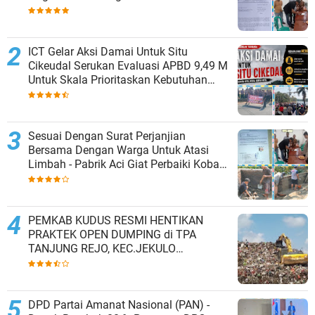
Kesepakatan Tutup Sementara
ICT Gelar Aksi Damai Untuk Situ
Cikeudal Serukan Evaluasi APBD 9,49 M
Untuk Skala Prioritaskan Kebutuhan
Dasar Masyarakat Belum Saat nya
Butuh Kawasan wisata
Sesuai Dengan Surat Perjanjian
Bersama Dengan Warga Untuk Atasi
Limbah - Pabrik Aci Giat Perbaiki Kobak
Penampungan Air
PEMKAB KUDUS RESMI HENTIKAN
PRAKTEK OPEN DUMPING di TPA
TANJUNG REJO, KEC.JEKULO
KAB.KUDUS,BERLAKUKAN SISTEM
PENGELOLAAN SAMPAH BARU
DPD Partai Amanat Nasional (PAN) -