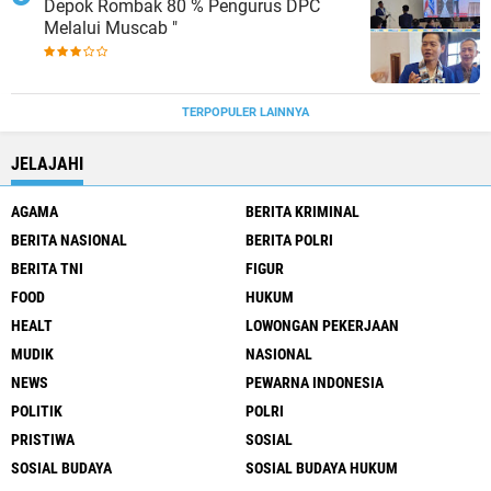
Depok Rombak 80 % Pengurus DPC
Melalui Muscab "
TERPOPULER LAINNYA
JELAJAHI
AGAMA
BERITA KRIMINAL
BERITA NASIONAL
BERITA POLRI
BERITA TNI
FIGUR
FOOD
HUKUM
HEALT
LOWONGAN PEKERJAAN
MUDIK
NASIONAL
NEWS
PEWARNA INDONESIA
POLITIK
POLRI
PRISTIWA
SOSIAL
SOSIAL BUDAYA
SOSIAL BUDAYA HUKUM