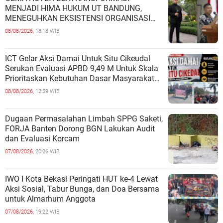
MENJADI HIMA HUKUM UT BANDUNG,
MENEGUHKAN EKSISTENSI ORGANISASI
MAHASISWA HUKUM UNIVERSITAS
08/08/2026,
18:18 WIB
TERBUKA
ICT Gelar Aksi Damai Untuk Situ Cikeudal
Serukan Evaluasi APBD 9,49 M Untuk Skala
Prioritaskan Kebutuhan Dasar Masyarakat
Belum Saat nya Butuh Kawasa
08/08/2026,
12:59 WIB
Dugaan Permasalahan Limbah SPPG Saketi,
FORJA Banten Dorong BGN Lakukan Audit
dan Evaluasi Korcam
07/08/2026,
20:26 WIB
IWO I Kota Bekasi Peringati HUT ke-4 Lewat
Aksi Sosial, Tabur Bunga, dan Doa Bersama
untuk Almarhum Anggota
07/08/2026,
19:22 WIB