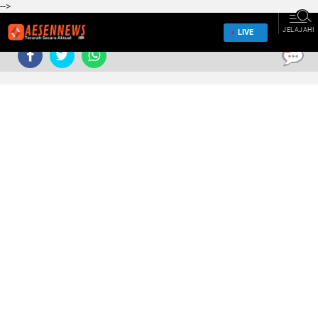
-->
JELAJAHI
LIVE
0