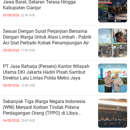
Jawa Barat, Getaran Terasa Hingga
Kabupaten Cianjur
05/08/2026,
22:36 WIB
Sesuai Dengan Surat Perjanjian Bersama
Dengan Warga Untuk Atasi Limbah - Pabrik
Aci Giat Perbaiki Kobak Penampungan Air
05/08/2026,
17:30 WIB
PT Jasa Raharja (Persero) Kantor Wilayah
Utama DKI Jakarta Hadiri Pisah Sambut
Direktur Lalu Lintas Polda Metro Jaya
05/08/2026,
10:56 WIB
Sebanyak Tiga Warga Negara Indonesia
(WNI) Menjadi Korban Tindak Pidana
Perdagangan Orang (TPPO) di Libya
Berhasil Dipulangkan Ke - Indonesia. Mereka
04/08/2026,
23:42 WIB