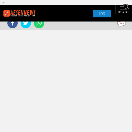
-->
JELAJAHI
LIVE
0