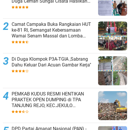
Duga Cemari Sungai Cisata Hasilkan
Kesepakatan Tutup Sementara
Camat Campaka Buka Rangkaian HUT
ke-81 RI, Semangat Kebersamaan
Warnai Senam Massal dan Lomba
Karaoke Perangkat Desa
Di Duga Klompok P3A-TGIA ,Sabrang
Dahu Keluar Dari Acuan Gambar Kerja"
PEMKAB KUDUS RESMI HENTIKAN
PRAKTEK OPEN DUMPING di TPA
TANJUNG REJO, KEC.JEKULO
KAB.KUDUS,BERLAKUKAN SISTEM
PENGELOLAAN SAMPAH BARU
DPD Partai Amanat Nasional (PAN) -