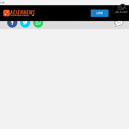
-->
JELAJAHI
LIVE
0