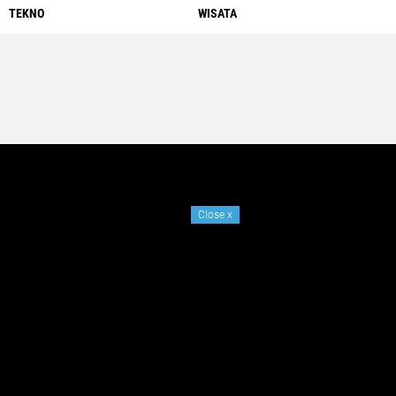
TEKNO
WISATA
Close
x