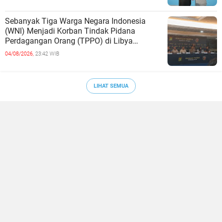
Sebanyak Tiga Warga Negara Indonesia
(WNI) Menjadi Korban Tindak Pidana
Perdagangan Orang (TPPO) di Libya
Berhasil Dipulangkan Ke - Indonesia. Mereka
04/08/2026,
23:42 WIB
LIHAT SEMUA