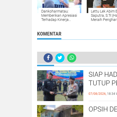
Dankoharmatau:
Lettu Lek Abim
Memberikan Apresiasi
Saputra, S.Tr.(H
Terhadap Kinerja
Meraih Pengha
Personel Koharmatau
Terbaik KIBA Pe
A-4
KOMENTAR
TERKINI
Patroli Hunting System, Satuan Sat
SIAP HAD
TUTUP P
OPERASI
07/08/2026,
18:34 
OPSIH DE