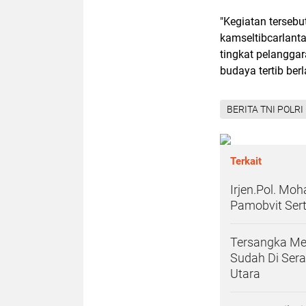
"Kegiatan terseb
kamseltibcarlant
tingkat pelanggar
budaya tertib berl
BERITA TNI POLRI
Terkait
Irjen.Pol. Mo
Pamobvit Sert
Tersangka Men
Sudah Di Sera
Utara