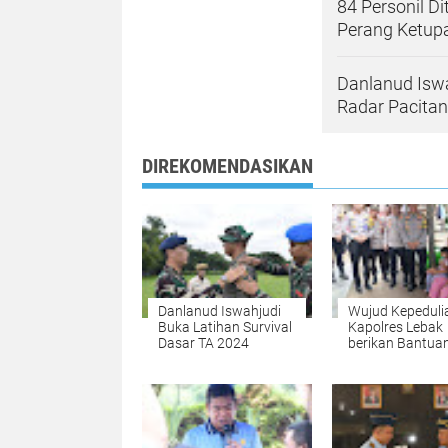
84 Personil D
Perang Ketup
Danlanud Isw
Radar Pacitan
DIREKOMENDASIKAN
Danlanud Iswahjudi
Wujud Kepeduli
Buka Latihan Survival
Kapolres Lebak
Dasar TA 2024
berikan Bantuan
Keluarga Pender
Kaki Gajah di D
Jagabaya