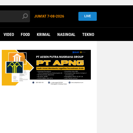
JUM'AT
7•08•2026
LIVE
VIDEO
FOOD
KRIMAL
NASINOAL
TEKNO