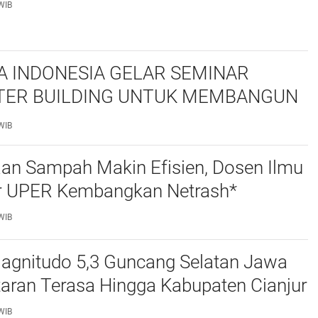
WIB
 INDONESIA GELAR SEMINAR
ER BUILDING UNTUK MEMBANGUN
S NASRANI BERINTEGRITAS DAN
WIB
PAK*
aan Sampah Makin Efisien, Dosen Ilmu
 UPER Kembangkan Netrash*
WIB
gnitudo 5,3 Guncang Selatan Jawa
taran Terasa Hingga Kabupaten Cianjur
WIB