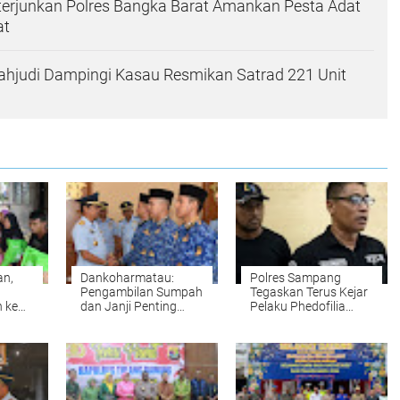
iterjunkan Polres Bangka Barat Amankan Pesta Adat
at
ahjudi Dampingi Kasau Resmikan Satrad 221 Unit
an,
Dankoharmatau:
Polres Sampang
Pengambilan Sumpah
Tegaskan Terus Kejar
 ke
dan Janji Penting
Pelaku Phedofilia
ita
dalam Menjamin
Robatal Sampai
esa
Pelaksanaan Tugas
Ketemu