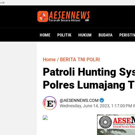
-->
HOME
POLITIK
HUKUM
BUDAYA
PERISTI
Home
/
BERITA TNI POLRI
Patroli Hunting Sy
Polres Lumajang T
AESENNEWS.COM
Wednesday, June 14, 2023, 1:17:00 PM 