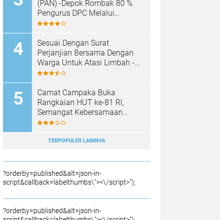
SAMPAH BARU
(PAN) -Depok Rombak 80 %
Pengurus DPC Melalui
Muscab "
Sesuai Dengan Surat
Perjanjian Bersama Dengan
Warga Untuk Atasi Limbah -
Pabrik Aci Giat Perbaiki Kobak
Penampungan Air
Camat Campaka Buka
Rangkaian HUT ke-81 RI,
Semangat Kebersamaan
Warnai Senam Massal dan
Lomba Karaoke Perangkat
Desa
TERPOPULER LAINNYA
?orderby=published&alt=json-in-
script&callback=labelthumbs\"><\/script>");
?orderby=published&alt=json-in-
script&callback=labelthumbs\"><\/script>");