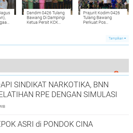
 Bagus
Dandim 0426 Tulang
Prajurit Kodim 0426
an),
Bawang Di Dampingi
Tulang Bawang
rgaan
Ketua Persit KCK
Perkuat Pos
rancis
Cabang XLlX Dim
Pengamanan Natal
0426 Hadiri Pisah
Dan Nataru 2023-
Sambut Kapolres
2024
Tampilkan
Tulang Bawang
0
lantas Polres Lumajang Tindak 50 Pelanggar
API SINDIKAT NARKOTIKA, BNN
ELATIHAN RPE DENGAN SIMULASI
 TAKTIS
WIB
POK ASRI di PONDOK CINA