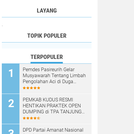
LAYANG
.
TOPIK POPULER
TERPOPULER
Pemdes Pasireurih Gelar
Musyawarah Tentang Limbah
Pengolahan Aci di Duga
Cemari Sungai Cisata
Hasilkan Kesepakatan Tutup
Sementara
PEMKAB KUDUS RESMI
HENTIKAN PRAKTEK OPEN
DUMPING di TPA TANJUNG
REJO, KEC.JEKULO
KAB.KUDUS,BERLAKUKAN
SISTEM PENGELOLAAN
DPD Partai Amanat Nasional