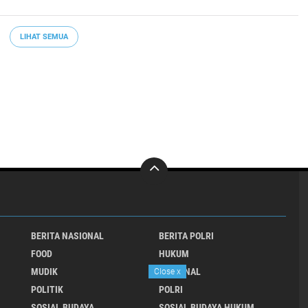
LIHAT SEMUA
BERITA NASIONAL
BERITA POLRI
FOOD
HUKUM
MUDIK
NASIONAL
Close
x
POLITIK
POLRI
SOSIAL BUDAYA
SOSIAL BUDAYA HUKUM