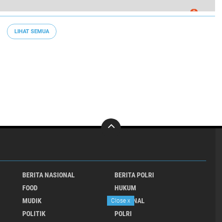
0
angan membangun "Desa Mandiri" untuk Cibogo.
LIHAT SEMUA
BERITA NASIONAL
BERITA POLRI
FOOD
HUKUM
MUDIK
NASIONAL
Close
x
POLITIK
POLRI