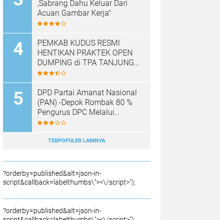
,Sabrang Dahu Keluar Dari
Acuan Gambar Kerja"
PEMKAB KUDUS RESMI
HENTIKAN PRAKTEK OPEN
DUMPING di TPA TANJUNG
REJO, KEC.JEKULO
KAB.KUDUS,BERLAKUKAN
SISTEM PENGELOLAAN
DPD Partai Amanat Nasional
SAMPAH BARU
(PAN) -Depok Rombak 80 %
Pengurus DPC Melalui
Muscab "
TERPOPULER LAINNYA
?orderby=published&alt=json-in-
script&callback=labelthumbs\"><\/script>");
?orderby=published&alt=json-in-
script&callback=labelthumbs\"><\/script>");