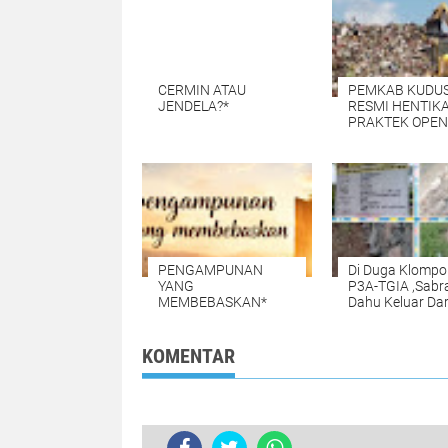
CERMIN ATAU
PEMKAB KUDU
JENDELA?*
RESMI HENTIKAN
PRAKTEK OPEN
DUMPING di TP
TANJUNG REJO
KEC.JEKULO
KAB.KUDUS,BE
SISTEM
PENGELOLAAN
SAMPAH BARU
PENGAMPUNAN
Di Duga Klompo
YANG
P3A-TGIA ,Sabr
MEMBEBASKAN*
Dahu Keluar Dar
Acuan Gambar K
KOMENTAR