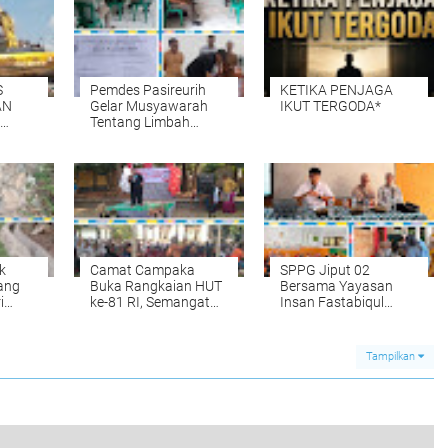
S
Pemdes Pasireurih
KETIKA PENJAGA
Gelar Musyawarah
IKUT TERGODA*
Tentang Limbah
A
Pengolahan Aci di
,
Duga Cemari Sungai
Cisata Hasilkan
RLAKUKAN
Kesepakatan Tutup
Sementara
k
Camat Campaka
SPPG Jiput 02
ang
Buka Rangkaian HUT
Bersama Yayasan
i
ke-81 RI, Semangat
Insan Fastabiqul
erja"
Kebersamaan Warnai
Khairat Sosialisasikan
Senam Massal dan
Aplikasi Uji
Lomba Karaoke
Organoleptik untuk
Tampilkan
Perangkat Desa
Pengawasan Menu
MBG