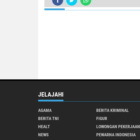
TERKINI
Sosok Ahmad Hudori dibalik perju
JELAJAHI
AGAMA
BERITA KRIMINAL
BERITA TNI
FIGUR
HEALT
LOWONGAN PEKERJAAN
NEWS
PEWARNA INDONESIA