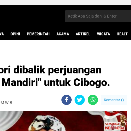
WA
OPINI
PEMERINTAH
AGAMA
ARTIKEL
WISATA
HEALT
i dibalik perjuangan
andiri" untuk Cibogo.
Komentar (
)
 PM WIB