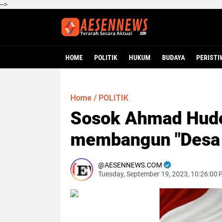
-->
HOME
POLITIK
HUKUM
BUDAYA
PERISTI
Home
/
POLITIK
Sosok Ahmad Hudor
membangun "Desa M
AESENNEWS.COM
Tuesday, September 19, 2023, 10:26:00