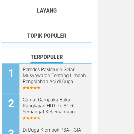
LAYANG
.
TOPIK POPULER
TERPOPULER
Pemdes Pasireurih Gelar
Musyawarah Tentang Limbah
Pengolahan Aci di Duga
Cemari Sungai Cisata
Hasilkan Kesepakatan Tutup
Sementara
Camat Campaka Buka
Rangkaian HUT ke-81 RI,
Semangat Kebersamaan
Warnai Senam Massal dan
Lomba Karaoke Perangkat
Desa
Di Duga Klompok P3A-TGIA