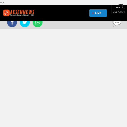
-->
JELAJAHI
LIVE
0