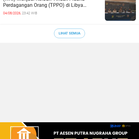
Perdagangan Orang (TPPO) di Libya
Berhasil Dipulangkan Ke - Indonesia. Mereka
04/08/2026,
23:42 WIB
LIHAT SEMUA