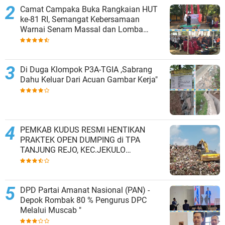
Camat Campaka Buka Rangkaian HUT
ke-81 RI, Semangat Kebersamaan
Warnai Senam Massal dan Lomba
Karaoke Perangkat Desa
Di Duga Klompok P3A-TGIA ,Sabrang
Dahu Keluar Dari Acuan Gambar Kerja"
PEMKAB KUDUS RESMI HENTIKAN
PRAKTEK OPEN DUMPING di TPA
TANJUNG REJO, KEC.JEKULO
KAB.KUDUS,BERLAKUKAN SISTEM
PENGELOLAAN SAMPAH BARU
DPD Partai Amanat Nasional (PAN) -
Depok Rombak 80 % Pengurus DPC
Melalui Muscab "