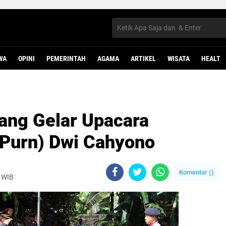
WA
OPINI
PEMERINTAH
AGAMA
ARTIKEL
WISATA
HEALT
ang Gelar Upacara
Purn) Dwi Cahyono
Komentar (
)
M WIB