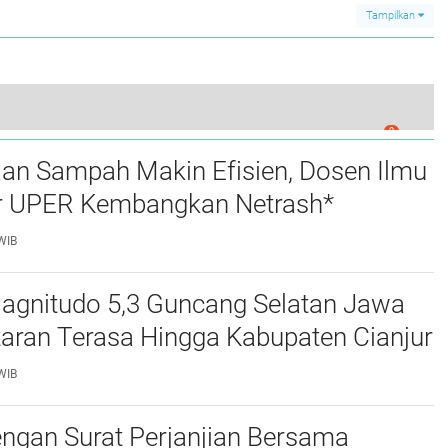
Camat Lambu Kibang.
Bupati
Tampilkan
0
ara Pemakaman AKP (Purn) Dwi Cahyono
aan Sampah Makin Efisien, Dosen Ilmu
 UPER Kembangkan Netrash*
WIB
gnitudo 5,3 Guncang Selatan Jawa
taran Terasa Hingga Kabupaten Cianjur
WIB
ngan Surat Perjanjian Bersama