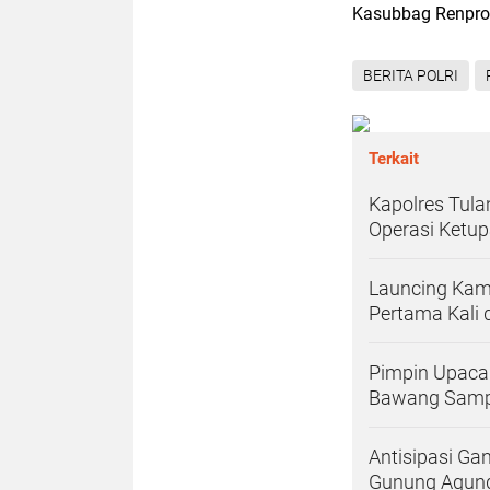
Kasubbag Renprog
BERITA POLRI
Terkait
Kapolres Tul
Operasi Ketup
Launcing Kam
Pertama Kali
Pimpin Upacar
Bawang Sampa
Antisipasi Ga
Gunung Agung 