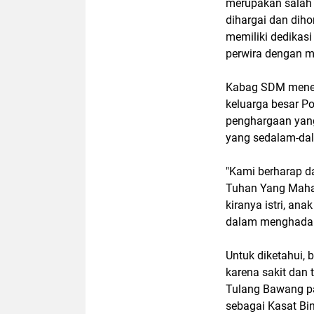
merupakan salah 
dihargai dan dih
memiliki dedikasi 
perwira dengan m
Kabag SDM mener
keluarga besar P
penghargaan yang 
yang sedalam-da
"Kami berharap d
Tuhan Yang Maha 
kiranya istri, an
dalam menghadapi 
Untuk diketahui,
karena sakit dan 
Tulang Bawang p
sebagai Kasat Bi