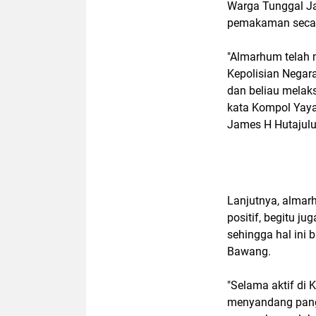
Warga Tunggal Ja
pemakaman secara
"Almarhum telah 
Kepolisian Negara
dan beliau melak
kata Kompol Yay
James H Hutajulu,
Lanjutnya, almar
positif, begitu 
sehingga hal ini 
Bawang.
"Selama aktif di 
menyandang pangk