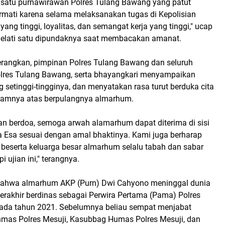
satu purnawirawan Polres Tulang Bawang yang patut
ormati karena selama melaksanakan tugas di Kepolisian
yang tinggi, loyalitas, dan semangat kerja yang tinggi," ucap
elati satu dipundaknya saat membacakan amanat.
angkan, pimpinan Polres Tulang Bawang dan seluruh
olres Tulang Bawang, serta bhayangkari menyampaikan
setinggi-tingginya, dan menyatakan rasa turut berduka cita
lamnya atas berpulangnya almarhum.
an berdoa, semoga arwah alamarhum dapat diterima di sisi
Esa sesuai dengan amal bhaktinya. Kami juga berharap
ak beserta keluarga besar almarhum selalu tabah dan sabar
ujian ini," terangnya.
 bahwa almarhum AKP (Purn) Dwi Cahyono meninggal dunia
terakhir berdinas sebagai Perwira Pertama (Pama) Polres
ada tahun 2021. Sebelumnya beliau sempat menjabat
nmas Polres Mesuji, Kasubbag Humas Polres Mesuji, dan