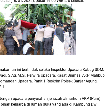
lasa (16/01/2024), pukul 14.00 WIB s/d selesai.
akaman ini bertindak selaku Inspektur Upacara Kabag SDM,
adi, S.Ag, M.Si, Perwira Upacara, Kasat Binmas, AKP Mahbub
 Komandan Upacara, Panit 1 Reskrim Polsek Banjar Agung,
SH.
 dengan upacara penyerahan jenazah almarhum AKP (Purn)
 pihak keluarga di rumah duka yang ada di Kampung Dwi