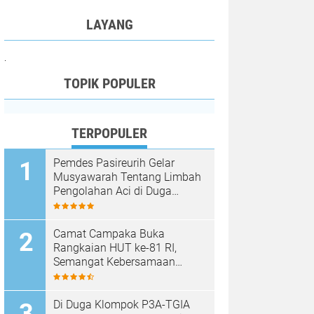
LAYANG
.
TOPIK POPULER
TERPOPULER
Pemdes Pasireurih Gelar
Musyawarah Tentang Limbah
Pengolahan Aci di Duga
Cemari Sungai Cisata
Hasilkan Kesepakatan Tutup
Sementara
Camat Campaka Buka
Rangkaian HUT ke-81 RI,
Semangat Kebersamaan
Warnai Senam Massal dan
Lomba Karaoke Perangkat
Desa
Di Duga Klompok P3A-TGIA