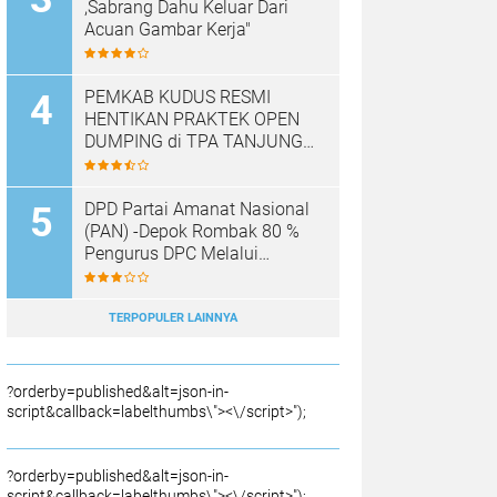
,Sabrang Dahu Keluar Dari
Acuan Gambar Kerja"
PEMKAB KUDUS RESMI
HENTIKAN PRAKTEK OPEN
DUMPING di TPA TANJUNG
REJO, KEC.JEKULO
KAB.KUDUS,BERLAKUKAN
SISTEM PENGELOLAAN
DPD Partai Amanat Nasional
SAMPAH BARU
(PAN) -Depok Rombak 80 %
Pengurus DPC Melalui
Muscab "
TERPOPULER LAINNYA
?orderby=published&alt=json-in-
script&callback=labelthumbs\"><\/script>");
?orderby=published&alt=json-in-
script&callback=labelthumbs\"><\/script>");