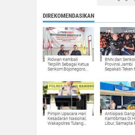
DIREKOMENDASIKAN
Ridwan Kembali
BNN dan Senk
Terpilih Sebagai Ketua
Provinsi Jambi
Senkom Bojonegoro
Sepakati Teken
Dalam Muskab 2024
Tangani Narkob
Pimpin Upacara Hari
Antisipasi Gan
Kesadaran Nasional,
Kamtibmas Di H
Wakapolres Tulang
Libur, Samapta 
Bawang Sampaikan
Gunung Agung 
Pesan Ini
Patroli.