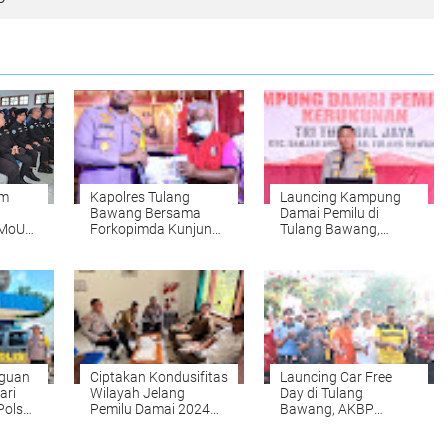
om
Kapolres Tulang
Launcing Kampung
Bawang Bersama
Damai Pemilu di
 MoU
Forkopimda Kunjungi
Tulang Bawang,
a
Tiga Pos Operasi
AKBP James:
Ketupat Krakatau
Pertama Kali di
2024, Ini Tujuannya
Lampung
gguan
Ciptakan Kondusifitas
Launcing Car Free
ari
Wilayah Jelang
Day di Tulang
Polsek
Pemilu Damai 2024
Bawang, AKBP
Gelar
Kapolsek Lambu
James Mendapat
Kibang Silaturahmi Ke
Apresiasi Dari Pj.