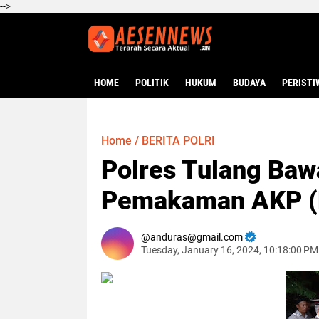
-->
HOME
POLITIK
HUKUM
BUDAYA
PERISTI
Home
/
BERITA POLRI
Polres Tulang Baw
Pemakaman AKP (
anduras@gmail.com
Tuesday, January 16, 2024, 10:18:00 P