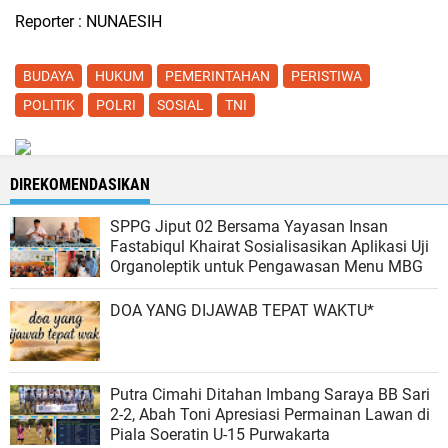
Reporter : NUNAESIH
BUDAYA
HUKUM
PEMERINTAHAN
PERISTIWA
POLITIK
POLRI
SOSIAL
TNI
DIREKOMENDASIKAN
SPPG Jiput 02 Bersama Yayasan Insan
Fastabiqul Khairat Sosialisasikan Aplikasi Uji
Organoleptik untuk Pengawasan Menu MBG
DOA YANG DIJAWAB TEPAT WAKTU*
Putra Cimahi Ditahan Imbang Saraya BB Sari
2-2, Abah Toni Apresiasi Permainan Lawan di
Piala Soeratin U-15 Purwakarta