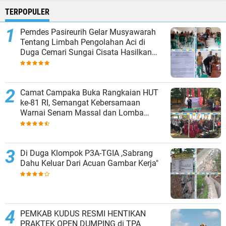
TERPOPULER
Pemdes Pasireurih Gelar Musyawarah
Tentang Limbah Pengolahan Aci di
Duga Cemari Sungai Cisata Hasilkan
Kesepakatan Tutup Sementara
Camat Campaka Buka Rangkaian HUT
ke-81 RI, Semangat Kebersamaan
Warnai Senam Massal dan Lomba
Karaoke Perangkat Desa
Di Duga Klompok P3A-TGIA ,Sabrang
Dahu Keluar Dari Acuan Gambar Kerja"
PEMKAB KUDUS RESMI HENTIKAN
PRAKTEK OPEN DUMPING di TPA