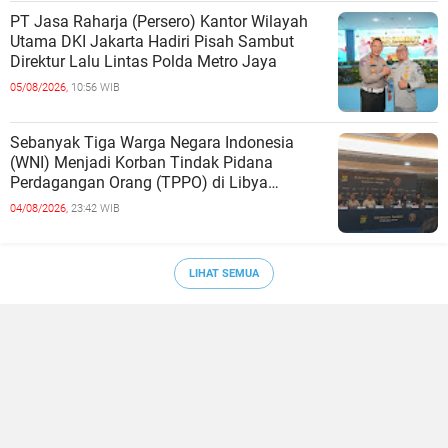
PT Jasa Raharja (Persero) Kantor Wilayah
Utama DKI Jakarta Hadiri Pisah Sambut
Direktur Lalu Lintas Polda Metro Jaya
05/08/2026,
10:56 WIB
Sebanyak Tiga Warga Negara Indonesia
(WNI) Menjadi Korban Tindak Pidana
Perdagangan Orang (TPPO) di Libya
Berhasil Dipulangkan Ke - Indonesia. Mereka
04/08/2026,
23:42 WIB
LIHAT SEMUA