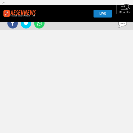
-->
JELAJAHI
LIVE
0