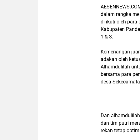
AESENNEWS.COM, 
dalam rangka mem
di ikuti oleh pa
Kabupaten Pandeg
1 & 3.
Kemenangan juara 
adakan oleh ketu
Alhamdulilah unt
bersama para pemu
desa Sekecamata
Dan alhamdulilah
dan tim putri mer
rekan tetap optim