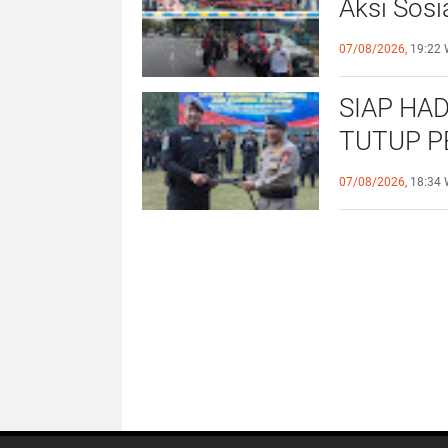
Aksi Sosi
untuk Al
07/08/2026,
19:22 
SIAP HAD
TUTUP P
OPERASI
07/08/2026,
18:34 