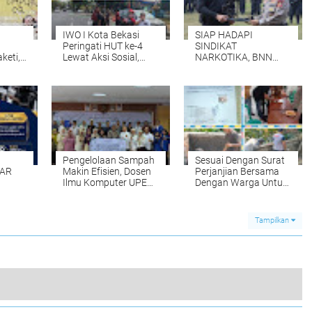
IWO I Kota Bekasi
SIAP HADAPI
Peringati HUT ke-4
SINDIKAT
keti,
Lewat Aksi Sosial,
NARKOTIKA, BNN
Tabur Bunga, dan Doa
TUTUP PELATIHAN
kukan
Bersama untuk
RPE DENGAN
asi
Almarhum Anggota
SIMULASI OPERASI
TAKTIS
Pengelolaan Sampah
Sesuai Dengan Surat
LAR
Makin Efisien, Dosen
Perjanjian Bersama
Ilmu Komputer UPER
Dengan Warga Untuk
Kembangkan
Atasi Limbah - Pabrik
UK
Netrash*
Aci Giat Perbaiki
Kobak Penampungan
Tampilkan
RANI
Air
S DAN
Tim Bola Volly Ball Putra Kadujangkung Raih Juara 1 & 3 Tingkat Desa Kecamatan Mekarjaya Di Acara HUT RI Ke-79