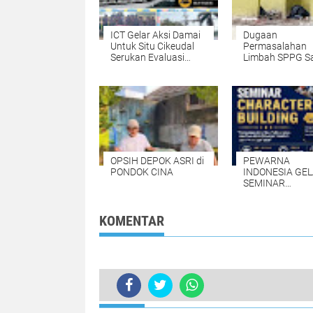
ICT Gelar Aksi Damai
Dugaan
Untuk Situ Cikeudal
Permasalahan
Serukan Evaluasi
Limbah SPPG Sa
APBD 9,49 M Untuk
FORJA Banten
Skala Prioritaskan
Dorong BGN La
Kebutuhan Dasar
Audit dan Evalu
Masyarakat Belum
Korcam
Saat nya Butuh
Kawasan wisata
OPSIH DEPOK ASRI di
PEWARNA
PONDOK CINA
INDONESIA GE
SEMINAR
CHARACTER
BUILDING UNT
MEMBANGUN
KOMENTAR
JURNALIS NAS
BERINTEGRITA
BERDAMPAK*
TERKINI