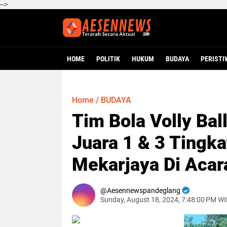
-->
HOME
POLITIK
HUKUM
BUDAYA
PERISTI
Home
/
BUDAYA
Tim Bola Volly Bal
Juara 1 & 3 Tingk
Mekarjaya Di Acar
Aesennewspandeglang
Sunday, August 18, 2024, 7:48:00 PM W