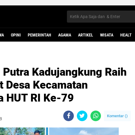
WA
OPINI
PEMERINTAH
AGAMA
ARTIKEL
WISATA
HEALT
l Putra Kadujangkung Raih
at Desa Kecamatan
a HUT RI Ke-79
Komentar (
)
IB