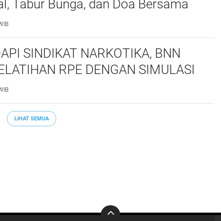
al, Tabur Bunga, dan Doa Bersama
marhum Anggota
WIB
API SINDIKAT NARKOTIKA, BNN
ELATIHAN RPE DENGAN SIMULASI
 TAKTIS
WIB
LIHAT SEMUA