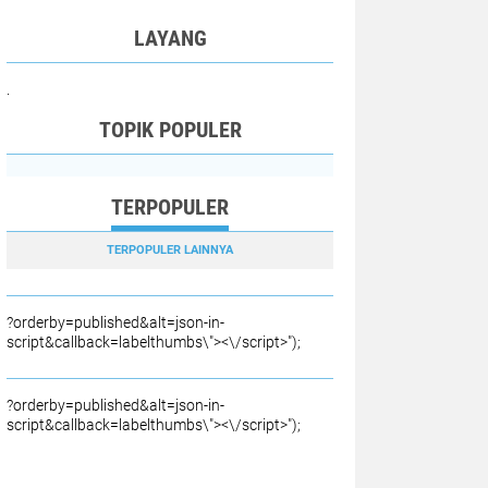
LAYANG
.
TOPIK POPULER
TERPOPULER
TERPOPULER LAINNYA
?orderby=published&alt=json-in-
script&callback=labelthumbs\"><\/script>");
?orderby=published&alt=json-in-
script&callback=labelthumbs\"><\/script>");