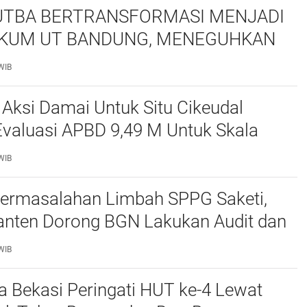
TBA BERTRANSFORMASI MENJADI
0
KUM UT BANDUNG, MENEGUHKAN
NSI ORGANISASI MAHASISWA HUKUM
WIB
ITAS TERBUKA
 Aksi Damai Untuk Situ Cikeudal
Evaluasi APBD 9,49 M Untuk Skala
skan Kebutuhan Dasar Masyarakat
WIB
at nya Butuh Kawasa
ermasalahan Limbah SPPG Saketi,
nten Dorong BGN Lakukan Audit dan
 Korcam
WIB
a Bekasi Peringati HUT ke-4 Lewat