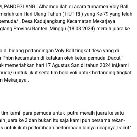
PANDEGLANG - Alhamdulilah di acara turnamen Voly Ball
eriahkan Hari Ulang Tahun ( HUT RI ) yang Ke-79 yang telah
ra pemuda/i, Desa Kadujangkung Kecamatan Mekarjaya
lang Provinsi Banten ,Minggu (18-08-2024) meraih juara ke
di bidang pertandingan Voly Ball tingkat desa yang di
a Phbn kecamatan di katakan oleh ketua pemuda ,Dacut "
uk memeriahkan hari 17 Agustus San di tahun 2024 ini,kami
da/i untuk ikut serta tim bola voli untuk bertanding tingkat
n Mekarjaya .
 tim kami para pemuda untuk putra meraih juara ke satu
aih juara ke 3 dan bukan itu saja kami pun bersama rekan-
is untuk ikuti perlombaan-perlombaan lainya ucapnya,Dacut"