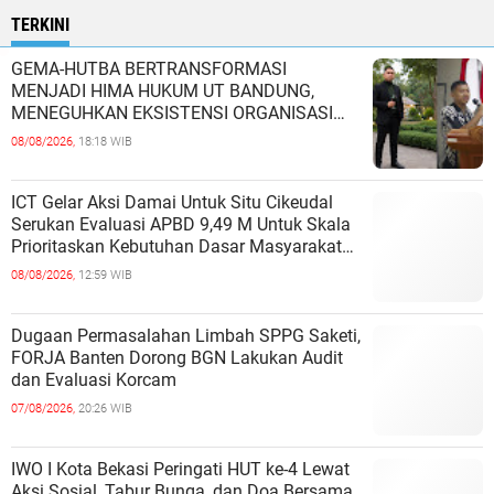
TERKINI
GEMA-HUTBA BERTRANSFORMASI
MENJADI HIMA HUKUM UT BANDUNG,
MENEGUHKAN EKSISTENSI ORGANISASI
MAHASISWA HUKUM UNIVERSITAS
08/08/2026,
18:18 WIB
TERBUKA
ICT Gelar Aksi Damai Untuk Situ Cikeudal
Serukan Evaluasi APBD 9,49 M Untuk Skala
Prioritaskan Kebutuhan Dasar Masyarakat
Belum Saat nya Butuh Kawasa
08/08/2026,
12:59 WIB
Dugaan Permasalahan Limbah SPPG Saketi,
FORJA Banten Dorong BGN Lakukan Audit
dan Evaluasi Korcam
07/08/2026,
20:26 WIB
IWO I Kota Bekasi Peringati HUT ke-4 Lewat
Aksi Sosial, Tabur Bunga, dan Doa Bersama