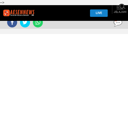
-->
JELAJAHI
LIVE
0