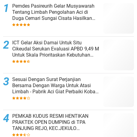
Pemdes Pasireurih Gelar Musyawarah
Tentang Limbah Pengolahan Aci di
Duga Cemari Sungai Cisata Hasilkan
Kesepakatan Tutup Sementara
ICT Gelar Aksi Damai Untuk Situ
Cikeudal Serukan Evaluasi APBD 9,49 M
Untuk Skala Prioritaskan Kebutuhan
Dasar Masyarakat Belum Saat nya
Butuh Kawasan wisata
Sesuai Dengan Surat Perjanjian
Bersama Dengan Warga Untuk Atasi
Limbah - Pabrik Aci Giat Perbaiki Kobak
Penampungan Air
PEMKAB KUDUS RESMI HENTIKAN
PRAKTEK OPEN DUMPING di TPA
TANJUNG REJO, KEC.JEKULO
KAB.KUDUS,BERLAKUKAN SISTEM