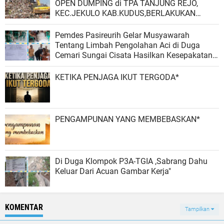
OPEN DUMPING di TPA TANJUNG REJO,
KEC.JEKULO KAB.KUDUS,BERLAKUKAN
SISTEM PENGELOLAAN SAMPAH BARU
Pemdes Pasireurih Gelar Musyawarah
Tentang Limbah Pengolahan Aci di Duga
Cemari Sungai Cisata Hasilkan Kesepakatan
Tutup Sementara
KETIKA PENJAGA IKUT TERGODA*
PENGAMPUNAN YANG MEMBEBASKAN*
Di Duga Klompok P3A-TGIA ,Sabrang Dahu
Keluar Dari Acuan Gambar Kerja"
KOMENTAR
Tampilkan