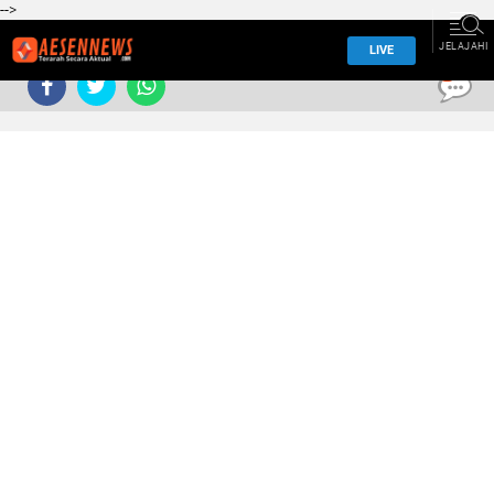
-->
JELAJAHI
LIVE
0