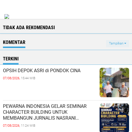
TIDAK ADA REKOMENDASI
KOMENTAR
Tampilkan
TERKINI
OPSIH DEPOK ASRI di PONDOK CINA
07/08/2026,
15:44 WIB
PEWARNA INDONESIA GELAR SEMINAR
CHARACTER BUILDING UNTUK
MEMBANGUN JURNALIS NASRANI
BERINTEGRITAS DAN BERDAMPAK*
07/08/2026,
11:24 WIB