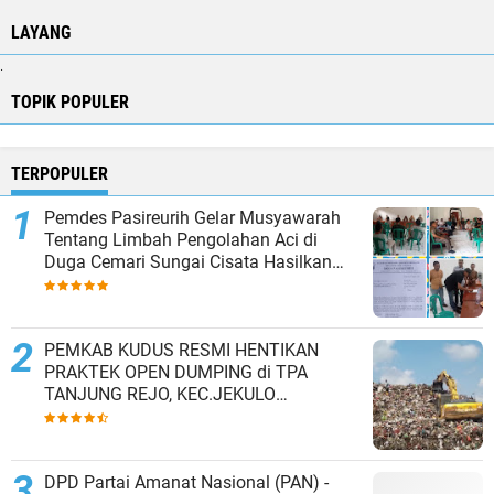
LAYANG
.
TOPIK POPULER
TERPOPULER
Pemdes Pasireurih Gelar Musyawarah
Tentang Limbah Pengolahan Aci di
Duga Cemari Sungai Cisata Hasilkan
Kesepakatan Tutup Sementara
PEMKAB KUDUS RESMI HENTIKAN
PRAKTEK OPEN DUMPING di TPA
TANJUNG REJO, KEC.JEKULO
KAB.KUDUS,BERLAKUKAN SISTEM
PENGELOLAAN SAMPAH BARU
DPD Partai Amanat Nasional (PAN) -