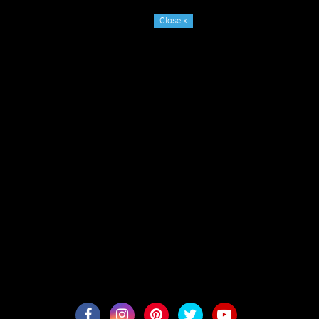
Close
x