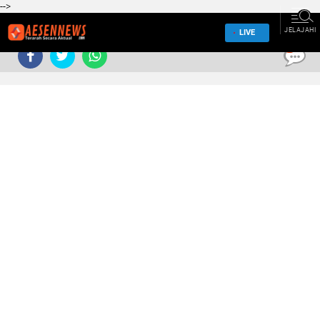
-->
JELAJAHI
LIVE
0