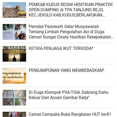
PEMKAB KUDUS RESMI HENTIKAN PRAKTEK
OPEN DUMPING di TPA TANJUNG REJO,
KEC.JEKULO KAB.KUDUS,BERLAKUKAN
SISTEM PENGELOLAAN SAMPAH BARU
Pemdes Pasireurih Gelar Musyawarah
Tentang Limbah Pengolahan Aci di Duga
Cemari Sungai Cisata Hasilkan Kesepakatan
Tutup Sementara
KETIKA PENJAGA IKUT TERGODA*
PENGAMPUNAN YANG MEMBEBASKAN*
Di Duga Klompok P3A-TGIA ,Sabrang Dahu
Keluar Dari Acuan Gambar Kerja"
Camat Campaka Buka Rangkaian HUT ke-81