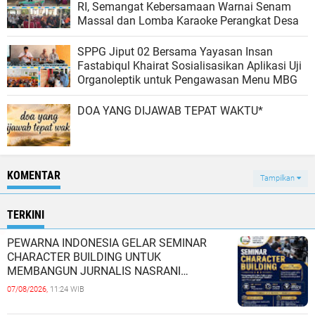
RI, Semangat Kebersamaan Warnai Senam
Massal dan Lomba Karaoke Perangkat Desa
SPPG Jiput 02 Bersama Yayasan Insan
Fastabiqul Khairat Sosialisasikan Aplikasi Uji
Organoleptik untuk Pengawasan Menu MBG
DOA YANG DIJAWAB TEPAT WAKTU*
KOMENTAR
Tampilkan
TERKINI
PEWARNA INDONESIA GELAR SEMINAR
CHARACTER BUILDING UNTUK
MEMBANGUN JURNALIS NASRANI
BERINTEGRITAS DAN BERDAMPAK*
07/08/2026,
11:24 WIB