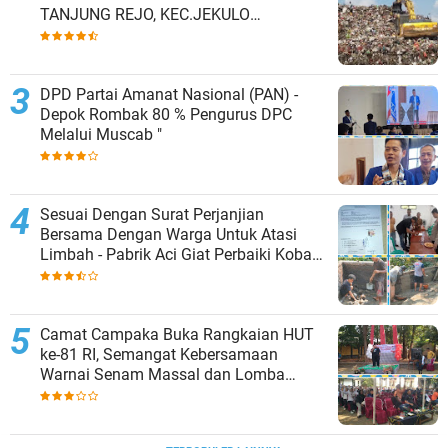
TANJUNG REJO, KEC.JEKULO
KAB.KUDUS,BERLAKUKAN SISTEM
PENGELOLAAN SAMPAH BARU
DPD Partai Amanat Nasional (PAN) -
Depok Rombak 80 % Pengurus DPC
Melalui Muscab "
Sesuai Dengan Surat Perjanjian
Bersama Dengan Warga Untuk Atasi
Limbah - Pabrik Aci Giat Perbaiki Kobak
Penampungan Air
Camat Campaka Buka Rangkaian HUT
ke-81 RI, Semangat Kebersamaan
Warnai Senam Massal dan Lomba
Karaoke Perangkat Desa