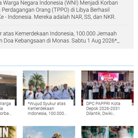
a Warga Negara Indonesia (WNI) Menjadi Korban
 Perdagangan Orang (TPPO) di Libya Berhasil
e - Indonesia. Mereka adalah NAR, SS, dan NKR.
r atas Kemerdekaan Indonesia, 100.000 Jemaah
dan Doa Kebangsaan di Monas. Sabtu 1 Aug 2026*_
 Warga
*Wujud Syukur atas
DPC PAPPRI Kota
ia
Kemerdekaan
Depok 2026-2031
Korban
Indonesia, 100.000
Dilantik, Dwiki
Jemaah Hadiri Zikir
Darmawan dan
rang
dan Doa Kebangsaan
Walikota Hadir*
di Monas. Sabtu 1
ngkan
Aug 2026*_