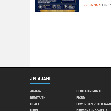
JURNALI
07/08/2026,
11:24 
BERDAM
JELAJAHI
AGAMA
BERITA KRIMINAL
BERITA TNI
FIGUR
HEALT
LOWONGAN PEKERJAAN
NEWS
PEWARNA INDONESIA