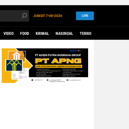
JUM'AT
7•08•2026
LIVE
VIDEO
FOOD
KRIMAL
NASINOAL
TEKNO