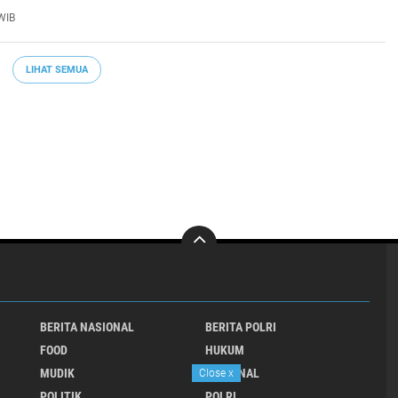
S NASRANI BERINTEGRITAS DAN
WIB
PAK*
LIHAT SEMUA
BERITA NASIONAL
BERITA POLRI
FOOD
HUKUM
MUDIK
NASIONAL
Close
x
POLITIK
POLRI