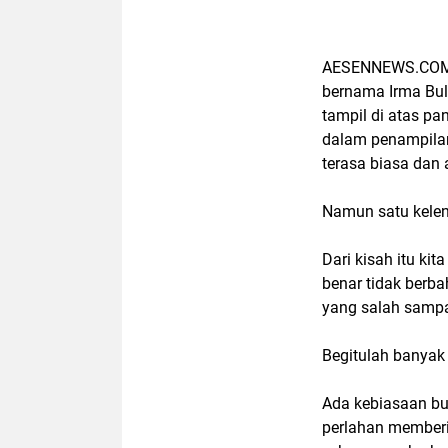
AESENNEWS.COM, 
bernama Irma Bule
tampil di atas p
dalam penampilan
terasa biasa dan
Namun satu kele
Dari kisah itu ki
benar tidak berb
yang salah sampa
Begitulah banyak
Ada kebiasaan bu
perlahan memberi