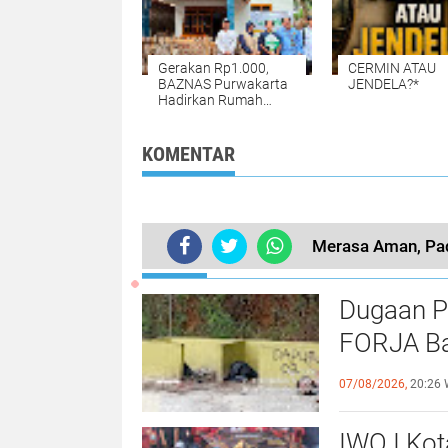
Ke - Indonesia.
Mereka adalah 
SS, dan NKR.
Gerakan Rp1.000,
CERMIN ATAU
BAZNAS Purwakarta
JENDELA?*
Hadirkan Rumah
Layak Huni untuk
Warga Cisaat
KOMENTAR
Merasa Aman, Pa
TERKINI
Dugaan P
FORJA Ba
Evaluasi
07/08/2026,
20:26 
IWO I Kot