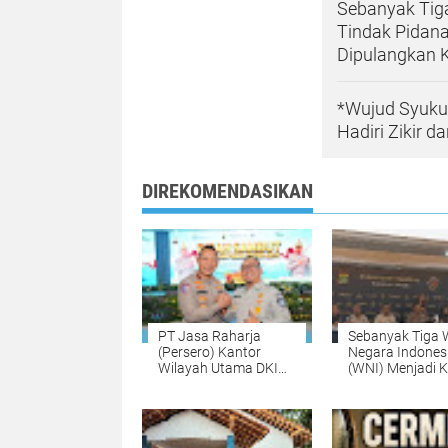
Sebanyak Tig
Tindak Pidana
Dipulangkan K
*Wujud Syuku
Hadiri Zikir 
DIREKOMENDASIKAN
PT Jasa Raharja
Sebanyak Tiga
(Persero) Kantor
Negara Indones
Wilayah Utama DKI
(WNI) Menjadi 
Jakarta Hadiri Pisah
Tindak Pidana
Sambut Direktur Lalu
Perdagangan O
Lintas Polda Metro
(TPPO) di Libya
Jaya
Berhasil Dipula