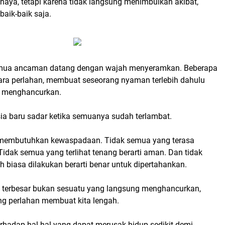
haya, tetapi karena tidak langsung menimbulkan akibat,
aik-baik saja.
emua ancaman datang dengan wajah menyeramkan. Beberapa
cara perlahan, membuat seseorang nyaman terlebih dahulu
a menghancurkan.
sia baru sadar ketika semuanya sudah terlambat.
p membutuhkan kewaspadaan. Tidak semua yang terasa
Tidak semua yang terlihat tenang berarti aman. Dan tidak
 biasa dilakukan berarti benar untuk dipertahankan.
terbesar bukan sesuatu yang langsung menghancurkan,
ng perlahan membuat kita lengah.
erhadap hal-hal yang dapat merusak hidup sedikit demi