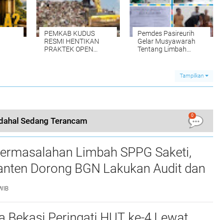
NAR,
PEMKAB KUDUS
Pemdes Pasireurih
RESMI HENTIKAN
Gelar Musyawarah
PRAKTEK OPEN
Tentang Limbah
DUMPING di TPA
Pengolahan Aci di
TANJUNG REJO,
Duga Cemari Sungai
KEC.JEKULO
Cisata Hasilkan
Tampilkan
KAB.KUDUS,BERLAKUKAN
Kesepakatan Tutup
SISTEM
Sementara
PENGELOLAAN
SAMPAH BARU
0
dahal Sedang Terancam
ermasalahan Limbah SPPG Saketi,
nten Dorong BGN Lakukan Audit dan
 Korcam
WIB
a Bekasi Peringati HUT ke-4 Lewat