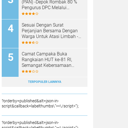
SAMPAH BARU
(PAN) -Depok Rombak 80 %
Pengurus DPC Melalui
Muscab "
Sesuai Dengan Surat
Perjanjian Bersama Dengan
Warga Untuk Atasi Limbah -
Pabrik Aci Giat Perbaiki Kobak
Penampungan Air
Camat Campaka Buka
Rangkaian HUT ke-81 RI,
Semangat Kebersamaan
Warnai Senam Massal dan
Lomba Karaoke Perangkat
Desa
TERPOPULER LAINNYA
?orderby=published&alt=json-in-
script&callback=labelthumbs\"><\/script>");
?orderby=published&alt=json-in-
script&callback=labelthumbs\"><\/script>");