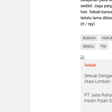
sedikit. Jaga per
hari. Sebab banya
terlalu lama dibia
(rt / rgy)
BUDAYA
HUKU
SOSIAL
TNI
Terkait
Sesuai Denga
Atasi Limbah 
PT Jasa Rahar
Hadiri Pisah 