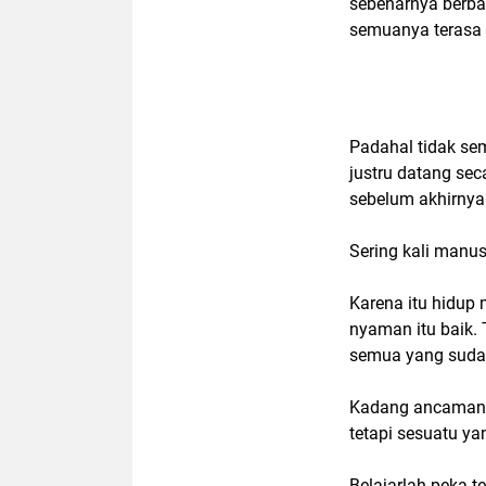
sebenarnya berba
semuanya terasa b
Padahal tidak s
justru datang se
sebelum akhirny
Sering kali manu
Karena itu hidu
nyaman itu baik. 
semua yang sudah
Kadang ancaman 
tetapi sesuatu ya
Belajarlah peka t