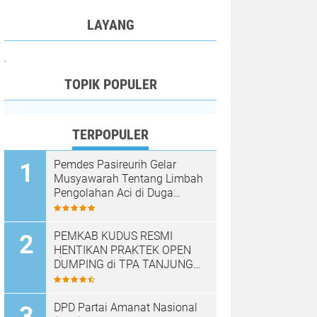
LAYANG
.
TOPIK POPULER
TERPOPULER
Pemdes Pasireurih Gelar
Musyawarah Tentang Limbah
Pengolahan Aci di Duga
Cemari Sungai Cisata
Hasilkan Kesepakatan Tutup
Sementara
PEMKAB KUDUS RESMI
HENTIKAN PRAKTEK OPEN
DUMPING di TPA TANJUNG
REJO, KEC.JEKULO
KAB.KUDUS,BERLAKUKAN
SISTEM PENGELOLAAN
DPD Partai Amanat Nasional