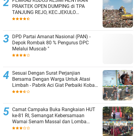
PEMKAB KUDUS RESMI HENTIKAN
PRAKTEK OPEN DUMPING di TPA
TANJUNG REJO, KEC.JEKULO
KAB.KUDUS,BERLAKUKAN SISTEM
PENGELOLAAN SAMPAH BARU
DPD Partai Amanat Nasional (PAN) -
Depok Rombak 80 % Pengurus DPC
Melalui Muscab "
Sesuai Dengan Surat Perjanjian
Bersama Dengan Warga Untuk Atasi
Limbah - Pabrik Aci Giat Perbaiki Kobak
Penampungan Air
Camat Campaka Buka Rangkaian HUT
ke-81 RI, Semangat Kebersamaan
Warnai Senam Massal dan Lomba
Karaoke Perangkat Desa