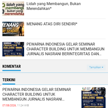
Lidah yang Membangun, Bukan
Merendahkan*
MENANG ATAS DIRI SENDIRI*
PEWARNA INDONESIA GELAR SEMINAR
CHARACTER BUILDING UNTUK MEMBANGUN
JURNALIS NASRANI BERINTEGRITAS DAN
BERDAMPAK*
KOMENTAR
Tampilkan
TERKINI
PEWARNA INDONESIA GELAR SEMINAR
CHARACTER BUILDING UNTUK
MEMBANGUN JURNALIS NASRANI
BERINTEGRITAS DAN BERDAMPAK*
07/08/2026,
11:24 WIB