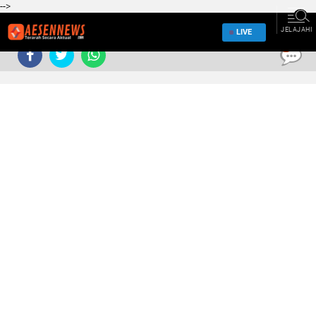
-->
JELAJAHI
LIVE
0