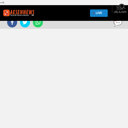
-->
JELAJAHI
LIVE
0