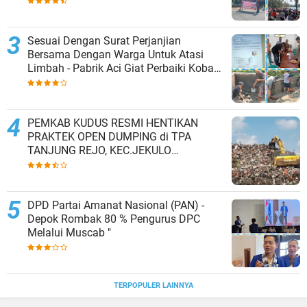
Butuh Kawasan wisata
Sesuai Dengan Surat Perjanjian
Bersama Dengan Warga Untuk Atasi
Limbah - Pabrik Aci Giat Perbaiki Kobak
Penampungan Air
PEMKAB KUDUS RESMI HENTIKAN
PRAKTEK OPEN DUMPING di TPA
TANJUNG REJO, KEC.JEKULO
KAB.KUDUS,BERLAKUKAN SISTEM
PENGELOLAAN SAMPAH BARU
DPD Partai Amanat Nasional (PAN) -
Depok Rombak 80 % Pengurus DPC
Melalui Muscab "
TERPOPULER LAINNYA