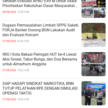
Serukan Evaluasi APBD 9,49 M Untuk Skala
Prioritaskan Kebutuhan Dasar Masyarakat
Belum Saat nya Butuh Kawasa
08/08/2026,
12:59 WIB
Dugaan Permasalahan Limbah SPPG Saketi,
FORJA Banten Dorong BGN Lakukan Audit
dan Evaluasi Korcam
07/08/2026,
20:26 WIB
IWO I Kota Bekasi Peringati HUT ke-4 Lewat
Aksi Sosial, Tabur Bunga, dan Doa Bersama
untuk Almarhum Anggota
07/08/2026,
19:22 WIB
SIAP HADAPI SINDIKAT NARKOTIKA, BNN
TUTUP PELATIHAN RPE DENGAN SIMULASI
OPERASI TAKTIS
07/08/2026,
18:34 WIB