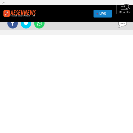
-->
JELAJAHI
LIVE
0