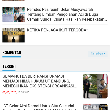
SISTEM PENGELOLAAN SAMPAH BARU
Pemdes Pasireurih Gelar Musyawarah
Tentang Limbah Pengolahan Aci di Duga
Cemari Sungai Cisata Hasilkan Kesepakatan
Tutup Sementara
KETIKA PENJAGA IKUT TERGODA*
KOMENTAR
Tampilkan
TERKINI
GEMA-HUTBA BERTRANSFORMASI
MENJADI HIMA HUKUM UT BANDUNG,
MENEGUHKAN EKSISTENSI ORGANISASI
MAHASISWA HUKUM UNIVERSITAS
08/08/2026,
18:18 WIB
TERBUKA
ICT Gelar Aksi Damai Untuk Situ Cikeudal