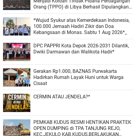
Menjadi Korban Tindak Pidana Perdagangan
Orang (TPPO) di Libya Berhasil Dipulangkan
Ke - Indonesia. Mereka adalah NAR, SS, dan
NKR.
*Wujud Syukur atas Kemerdekaan Indonesia,
100.000 Jemaah Hadiri Zikir dan Doa
Kebangsaan di Monas. Sabtu 1 Aug 2026*_
DPC PAPPRI Kota Depok 2026-2031 Dilantik,
Dwiki Darmawan dan Walikota Hadir*
Gerakan Rp1.000, BAZNAS Purwakarta
Hadirkan Rumah Layak Huni untuk Warga
Cisaat
CERMIN ATAU JENDELA?*
PEMKAB KUDUS RESMI HENTIKAN PRAKTEK
OPEN DUMPING di TPA TANJUNG REJO,
KEC.JEKULO KAB.KUDUS,BERLAKUKAN