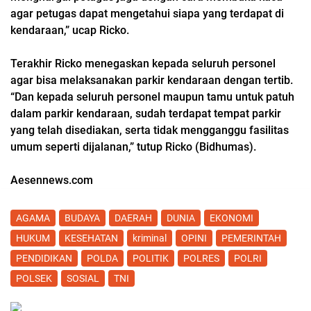
agar petugas dapat mengetahui siapa yang terdapat di
kendaraan,” ucap Ricko.
Terakhir Ricko menegaskan kepada seluruh personel
agar bisa melaksanakan parkir kendaraan dengan tertib.
“Dan kepada seluruh personel maupun tamu untuk patuh
dalam parkir kendaraan, sudah terdapat tempat parkir
yang telah disediakan, serta tidak mengganggu fasilitas
umum seperti dijalanan,” tutup Ricko (Bidhumas).
Aesennews.com
AGAMA
BUDAYA
DAERAH
DUNIA
EKONOMI
HUKUM
KESEHATAN
kriminal
OPINI
PEMERINTAH
PENDIDIKAN
POLDA
POLITIK
POLRES
POLRI
POLSEK
SOSIAL
TNI