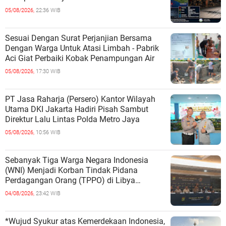
05/08/2026,
22:36 WIB
Sesuai Dengan Surat Perjanjian Bersama
Dengan Warga Untuk Atasi Limbah - Pabrik
Aci Giat Perbaiki Kobak Penampungan Air
05/08/2026,
17:30 WIB
PT Jasa Raharja (Persero) Kantor Wilayah
Utama DKI Jakarta Hadiri Pisah Sambut
Direktur Lalu Lintas Polda Metro Jaya
05/08/2026,
10:56 WIB
Sebanyak Tiga Warga Negara Indonesia
(WNI) Menjadi Korban Tindak Pidana
Perdagangan Orang (TPPO) di Libya
Berhasil Dipulangkan Ke - Indonesia. Mereka
04/08/2026,
23:42 WIB
*Wujud Syukur atas Kemerdekaan Indonesia,