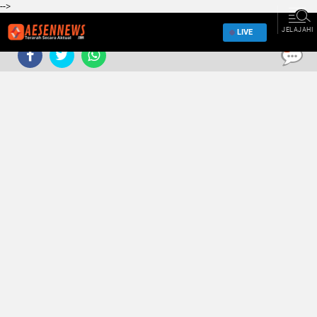
-->
JELAJAHI
LIVE
0