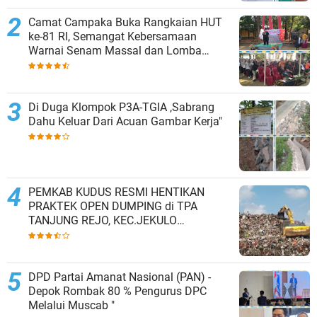
Camat Campaka Buka Rangkaian HUT
ke-81 RI, Semangat Kebersamaan
Warnai Senam Massal dan Lomba
Karaoke Perangkat Desa
Di Duga Klompok P3A-TGIA ,Sabrang
Dahu Keluar Dari Acuan Gambar Kerja"
PEMKAB KUDUS RESMI HENTIKAN
PRAKTEK OPEN DUMPING di TPA
TANJUNG REJO, KEC.JEKULO
KAB.KUDUS,BERLAKUKAN SISTEM
PENGELOLAAN SAMPAH BARU
DPD Partai Amanat Nasional (PAN) -
Depok Rombak 80 % Pengurus DPC
Melalui Muscab "