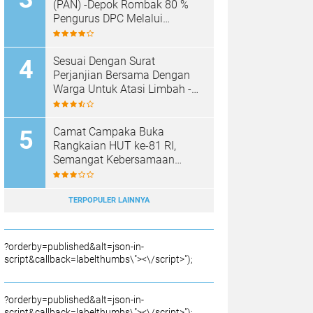
SAMPAH BARU
(PAN) -Depok Rombak 80 %
Pengurus DPC Melalui
Muscab "
Sesuai Dengan Surat
Perjanjian Bersama Dengan
Warga Untuk Atasi Limbah -
Pabrik Aci Giat Perbaiki Kobak
Penampungan Air
Camat Campaka Buka
Rangkaian HUT ke-81 RI,
Semangat Kebersamaan
Warnai Senam Massal dan
Lomba Karaoke Perangkat
Desa
TERPOPULER LAINNYA
?orderby=published&alt=json-in-
script&callback=labelthumbs\"><\/script>");
?orderby=published&alt=json-in-
script&callback=labelthumbs\"><\/script>");