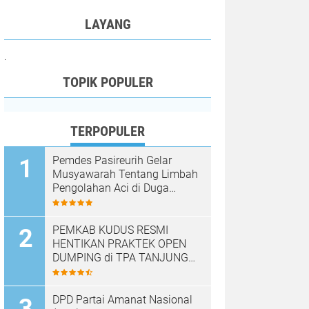
LAYANG
.
TOPIK POPULER
TERPOPULER
Pemdes Pasireurih Gelar
Musyawarah Tentang Limbah
Pengolahan Aci di Duga
Cemari Sungai Cisata
Hasilkan Kesepakatan Tutup
Sementara
PEMKAB KUDUS RESMI
HENTIKAN PRAKTEK OPEN
DUMPING di TPA TANJUNG
REJO, KEC.JEKULO
KAB.KUDUS,BERLAKUKAN
SISTEM PENGELOLAAN
DPD Partai Amanat Nasional