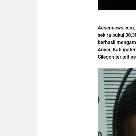
Aesennews.com, C
sekira pukul 00.3
berhasil mengama
Anyar, Kabupate
Cilegon terkait p