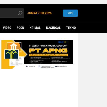
JUM'AT
7•08•2026
LIVE
VIDEO
FOOD
KRIMAL
NASINOAL
TEKNO