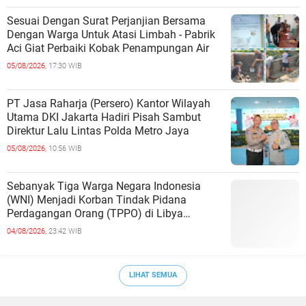
Sesuai Dengan Surat Perjanjian Bersama
Dengan Warga Untuk Atasi Limbah - Pabrik
Aci Giat Perbaiki Kobak Penampungan Air
05/08/2026,
17:30 WIB
PT Jasa Raharja (Persero) Kantor Wilayah
Utama DKI Jakarta Hadiri Pisah Sambut
Direktur Lalu Lintas Polda Metro Jaya
05/08/2026,
10:56 WIB
Sebanyak Tiga Warga Negara Indonesia
(WNI) Menjadi Korban Tindak Pidana
Perdagangan Orang (TPPO) di Libya
Berhasil Dipulangkan Ke - Indonesia. Mereka
04/08/2026,
23:42 WIB
LIHAT SEMUA