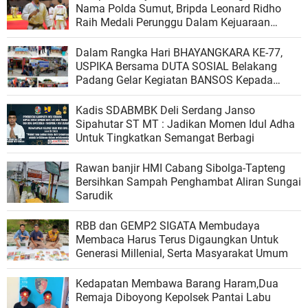
Nama Polda Sumut, Bripda Leonard Ridho
Raih Medali Perunggu Dalam Kejuaraan
Kapolri Cup 2023
Dalam Rangka Hari BHAYANGKARA KE-77,
USPIKA Bersama DUTA SOSIAL Belakang
Padang Gelar Kegiatan BANSOS Kepada
Masyarakat Kurang Mampu.
Kadis SDABMBK Deli Serdang Janso
Sipahutar ST MT : Jadikan Momen Idul Adha
Untuk Tingkatkan Semangat Berbagi
Rawan banjir HMI Cabang Sibolga-Tapteng
Bersihkan Sampah Penghambat Aliran Sungai
Sarudik
RBB dan GEMP2 SIGATA Membudaya
Membaca Harus Terus Digaungkan Untuk
Generasi Millenial, Serta Masyarakat Umum
Kedapatan Membawa Barang Haram,Dua
Remaja Diboyong Kepolsek Pantai Labu