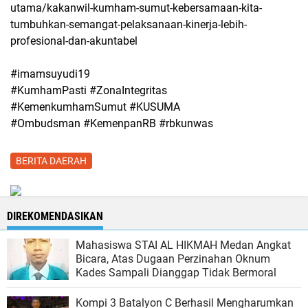
utama/kakanwil-kumham-sumut-kebersamaan-kita-
tumbuhkan-semangat-pelaksanaan-kinerja-lebih-
profesional-dan-akuntabel
#imamsuyudi19
#KumhamPasti #ZonaIntegritas
#KemenkumhamSumut #KUSUMA
#Ombudsman #KemenpanRB #rbkunwas
BERITA DAERAH
DIREKOMENDASIKAN
Mahasiswa STAI AL HIKMAH Medan Angkat
Bicara, Atas Dugaan Perzinahan Oknum
Kades Sampali Dianggap Tidak Bermoral
Kompi 3 Batalyon C Berhasil Mengharumkan