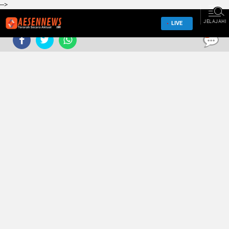
-->
JELAJAHI
LIVE
0