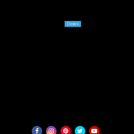
Close
x