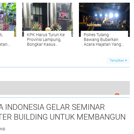
kakam
Ditreskrimum Polda
Lampung
i,
KPK Harus Turun Ke
Polres Tulang
Provinsi Lampung,
Bawang Bubarkan
atan
Bongkar Kasus
Acara Hajatan Yang
ung
Korupsi Hibah KONI
Menyajikan Orgen
Dana Dan Data Covid
Tunggal Dan Lampaui
19 Sampai Temuan
Batas Izin
Tampilkan
BPK
0
sonel Di Wilayah Daerah Otonomi Baru
 INDONESIA GELAR SEMINAR
ER BUILDING UNTUK MEMBANGUN
S NASRANI BERINTEGRITAS DAN
WIB