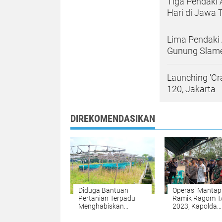
Tiga Pendaki 
Hari di Jawa 
Lima Pendaki A
Gunung Slame
Launching 'Cr
120, Jakarta
DIREKOMENDASIKAN
Diduga Bantuan
Operasi Mantap
Pertanian Terpadu
Ramik Ragom T
Menghabiskan
2023, Kapolda
Anggaran Milyaran,
Lampung Kunju