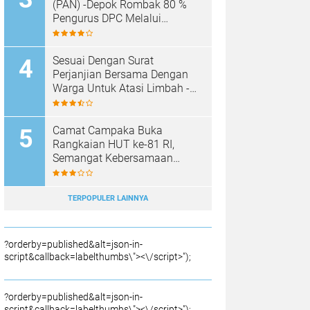
SAMPAH BARU
(PAN) -Depok Rombak 80 %
Pengurus DPC Melalui
Muscab "
Sesuai Dengan Surat
Perjanjian Bersama Dengan
Warga Untuk Atasi Limbah -
Pabrik Aci Giat Perbaiki Kobak
Penampungan Air
Camat Campaka Buka
Rangkaian HUT ke-81 RI,
Semangat Kebersamaan
Warnai Senam Massal dan
Lomba Karaoke Perangkat
Desa
TERPOPULER LAINNYA
?orderby=published&alt=json-in-
script&callback=labelthumbs\"><\/script>");
?orderby=published&alt=json-in-
script&callback=labelthumbs\"><\/script>");