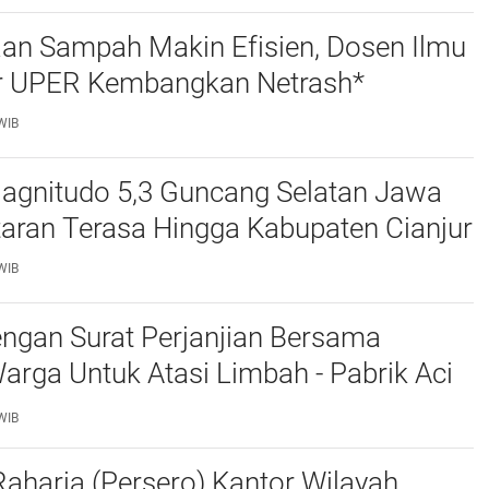
PAK*
aan Sampah Makin Efisien, Dosen Ilmu
 UPER Kembangkan Netrash*
WIB
gnitudo 5,3 Guncang Selatan Jawa
taran Terasa Hingga Kabupaten Cianjur
WIB
ngan Surat Perjanjian Bersama
rga Untuk Atasi Limbah - Pabrik Aci
baiki Kobak Penampungan Air
WIB
aharja (Persero) Kantor Wilayah