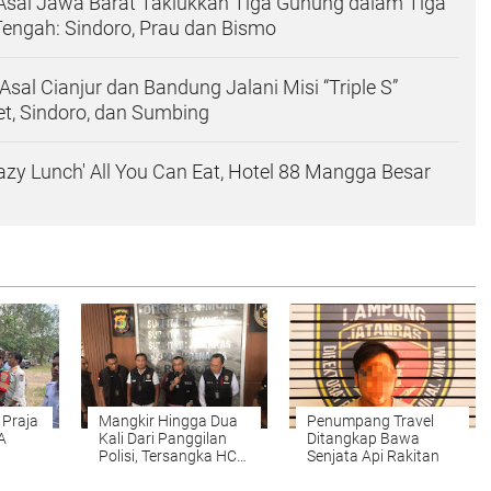
Asal Jawa Barat Taklukkan Tiga Gunung dalam Tiga
Tengah: Sindoro, Prau dan Bismo
sal Cianjur dan Bandung Jalani Misi “Triple S”
t, Sindoro, dan Sumbing
azy Lunch' All You Can Eat, Hotel 88 Mangga Besar
 Praja
Mangkir Hingga Dua
Penumpang Travel
A
Kali Dari Panggilan
Ditangkap Bawa
Polisi, Tersangka HCB
Senjata Api Rakitan
ngi
Berhasil Diamankan