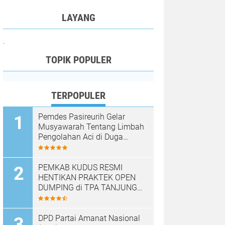
LAYANG
.
TOPIK POPULER
TERPOPULER
Pemdes Pasireurih Gelar
Musyawarah Tentang Limbah
Pengolahan Aci di Duga
Cemari Sungai Cisata
Hasilkan Kesepakatan Tutup
Sementara
PEMKAB KUDUS RESMI
HENTIKAN PRAKTEK OPEN
DUMPING di TPA TANJUNG
REJO, KEC.JEKULO
KAB.KUDUS,BERLAKUKAN
SISTEM PENGELOLAAN
DPD Partai Amanat Nasional