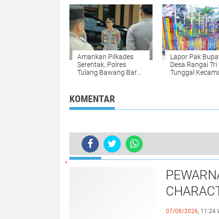
Kini Tampak Terlihat
Lokasi TPS Pil
Terbengkalai
Di Way Kanan
Amankan Pilkades
Lapor Pak Bupat
Serentak, Polres
Desa Rangai Tri
Tulang Bawang Barat
Tunggal Kecam
Kirim Satu Peleton
Katibung Lamp
BKO Ke Polres Way
Selatan Diduga
Kanan
Bermasalah
KOMENTAR
TERKINI
Kapolri Akan Tambah Polda Dan Per
PEWARNA
CHARACT
JURNALI
07/08/2026,
11:24 