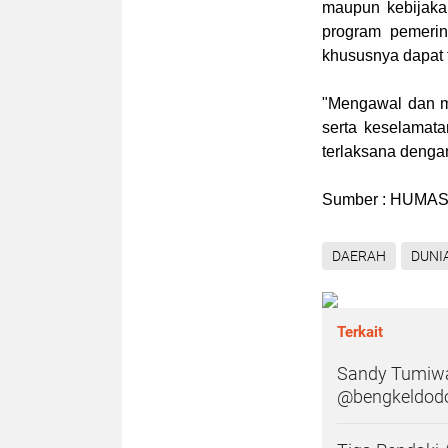
maupun kebijaka
program pemerin
khususnya dapat 
"Mengawal dan 
serta keselamat
terlaksana dengan
Sumber : HUMA
DAERAH
DUNI
Terkait
Sandy Tumiwa 
@bengkeldod