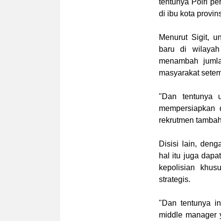
tentunya Polri p
di ibu kota provin
Menurut Sigit, 
baru di wilaya
menambah jumla
masyarakat sete
"Dan tentunya u
mempersiapkan d
rekrutmen tambah
Disisi lain, de
hal itu juga dap
kepolisian khus
strategis.
"Dan tentunya in
middle manager y