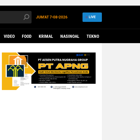
JUM'AT
7•08•2026
LIVE
VIDEO
FOOD
KRIMAL
NASINOAL
TEKNO