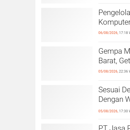
BERDAM
Pengelol
Komputer
06/08/2026,
17:18 
Gempa Ma
Barat, Ge
05/08/2026,
22:36 
Sesuai De
Dengan Wa
Giat Per
05/08/2026,
17:30 
PT Jasa R