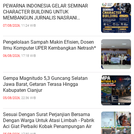
PEWARNA INDONESIA GELAR SEMINAR
CHARACTER BUILDING UNTUK
MEMBANGUN JURNALIS NASRANI
BERINTEGRITAS DAN BERDAMPAK*
07/08/2026,
11:24 WIB
Pengelolaan Sampah Makin Efisien, Dosen
Ilmu Komputer UPER Kembangkan Netrash*
06/08/2026,
17:18 WIB
Gempa Magnitudo 5,3 Guncang Selatan
Jawa Barat, Getaran Terasa Hingga
Kabupaten Cianjur
05/08/2026,
22:36 WIB
Sesuai Dengan Surat Perjanjian Bersama
Dengan Warga Untuk Atasi Limbah - Pabrik
Aci Giat Perbaiki Kobak Penampungan Air