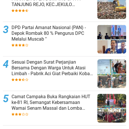
TANJUNG REJO, KEC.JEKULO
KAB.KUDUS,BERLAKUKAN SISTEM
PENGELOLAAN SAMPAH BARU
DPD Partai Amanat Nasional (PAN) -
Depok Rombak 80 % Pengurus DPC
Melalui Muscab "
Sesuai Dengan Surat Perjanjian
Bersama Dengan Warga Untuk Atasi
Limbah - Pabrik Aci Giat Perbaiki Kobak
Penampungan Air
Camat Campaka Buka Rangkaian HUT
ke-81 RI, Semangat Kebersamaan
Warnai Senam Massal dan Lomba
Karaoke Perangkat Desa