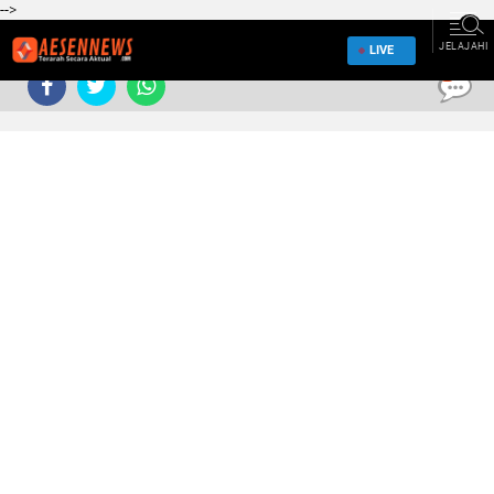
-->
JELAJAHI
LIVE
0