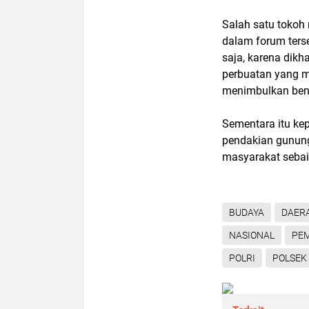
Salah satu tokoh
dalam forum ters
saja, karena dik
perbuatan yang 
menimbulkan ben
Sementara itu ke
pendakian gunung
masyarakat sebaik
BUDAYA
DAER
NASIONAL
PE
POLRI
POLSEK