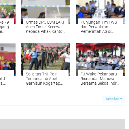
ke 79
Ormas DPC LSM LAKI
Kunjungan Tim TWS
njang
Aceh Timur, Kecewa
dan Perwakilan
i
Kepada Pihak Kantor
Pemerintah AS di
n
Dinas PUPR Pemkab
Malang: Memperkuat
Aceh Timur.
Kerja Sama Bilateral
Soliditas TNI-Polri
PJ Wako Pekanbaru
lid
Terpancar di Apel
Risnandar Mahiwa
s,
Garnisun Kogartap
Bersama Sekda Indra
a
II/Bandung
Pomi Menyaksikan
apat
Penyembelihan
Qurban di MPP
Tampilkan