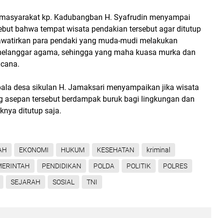
 masyarakat kp. Kadubangban H. Syafrudin menyampai
ebut bahwa tempat wisata pendakian tersebut agar ditutup
hawatirkan para pendaki yang muda-mudi melakukan
melanggar agama, sehingga yang maha kuasa murka dan
cana.
pala desa sikulan H. Jamaksari menyampaikan jika wisata
 asepan tersebut berdampak buruk bagi lingkungan dan
nya ditutup saja.
AH
EKONOMI
HUKUM
KESEHATAN
kriminal
MERINTAH
PENDIDIKAN
POLDA
POLITIK
POLRES
SEJARAH
SOSIAL
TNI