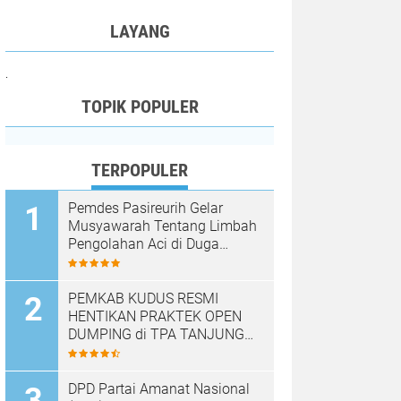
LAYANG
.
TOPIK POPULER
TERPOPULER
Pemdes Pasireurih Gelar
Musyawarah Tentang Limbah
Pengolahan Aci di Duga
Cemari Sungai Cisata
Hasilkan Kesepakatan Tutup
Sementara
PEMKAB KUDUS RESMI
HENTIKAN PRAKTEK OPEN
DUMPING di TPA TANJUNG
REJO, KEC.JEKULO
KAB.KUDUS,BERLAKUKAN
SISTEM PENGELOLAAN
DPD Partai Amanat Nasional