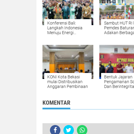
Konferensi Bali:
Sambut HUT RI 
Langkah Indonesia
Pemdes Batura
Menuju Energi
Adakan Berbaga
Berkelanjutan
Lomba Kegiata
KONI Kota Bekasi
Bentuk Jajaran
mulai Distribusikan
Pengamanan So
Anggaran Pembinaan
Dan Berintegrita
Lapas Narkotik
Rumbai Gelar R
Pengamanan
KOMENTAR
TERKINI