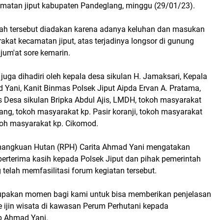
amatan jiput kabupaten Pandeglang, minggu (29/01/23).
h tersebut diadakan karena adanya keluhan dan masukan
akat kecamatan jiput, atas terjadinya longsor di gunung
jum'at sore kemarin.
 juga dihadiri oleh kepala desa sikulan H. Jamaksari, Kepala
 Yani, Kanit Binmas Polsek Jiput Aipda Ervan A. Pratama,
Desa sikulan Bripka Abdul Ajis, LMDH, tokoh masyarakat
ng, tokoh masyarakat kp. Pasir koranji, tokoh masyarakat
koh masyarakat kp. Cikomod.
mangkuan Hutan (RPH) Carita Ahmad Yani mengatakan
erterima kasih kepada Polsek Jiput dan pihak pemerintah
 telah memfasilitasi forum kegiatan tersebut.
rupakan momen bagi kami untuk bisa memberikan penjelasan
e ijin wisata di kawasan Perum Perhutani kepada
p Ahmad Yani.