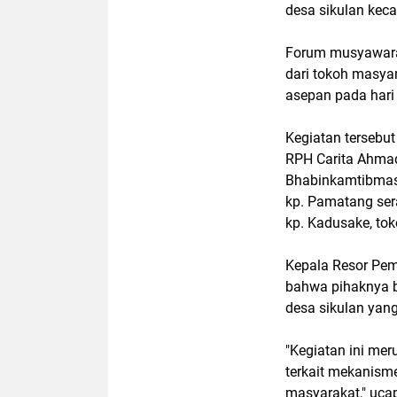
desa sikulan kec
Forum musyawara
dari tokoh masyar
asepan pada hari 
Kegiatan tersebut
RPH Carita Ahmad
Bhabinkamtibmas 
kp. Pamatang sera
kp. Kadusake, to
Kepala Resor Pe
bahwa pihaknya b
desa sikulan yang
"Kegiatan ini me
terkait mekanism
masyarakat," uca