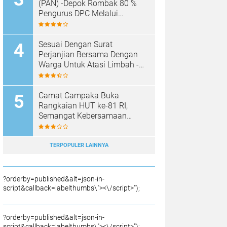
SAMPAH BARU
(PAN) -Depok Rombak 80 %
Pengurus DPC Melalui
Muscab "
Sesuai Dengan Surat
Perjanjian Bersama Dengan
Warga Untuk Atasi Limbah -
Pabrik Aci Giat Perbaiki Kobak
Penampungan Air
Camat Campaka Buka
Rangkaian HUT ke-81 RI,
Semangat Kebersamaan
Warnai Senam Massal dan
Lomba Karaoke Perangkat
Desa
TERPOPULER LAINNYA
?orderby=published&alt=json-in-
script&callback=labelthumbs\"><\/script>");
?orderby=published&alt=json-in-
script&callback=labelthumbs\"><\/script>");