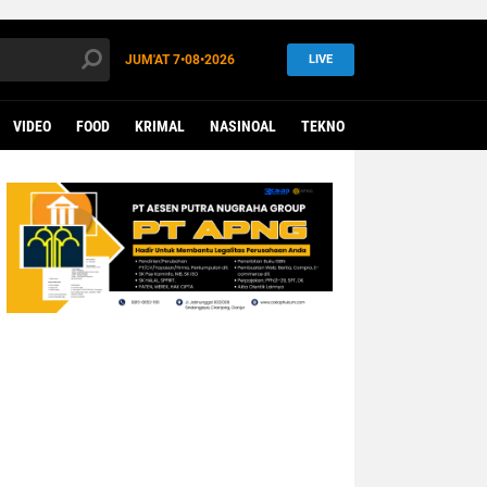
JUM'AT
7•08•2026
LIVE
VIDEO
FOOD
KRIMAL
NASINOAL
TEKNO