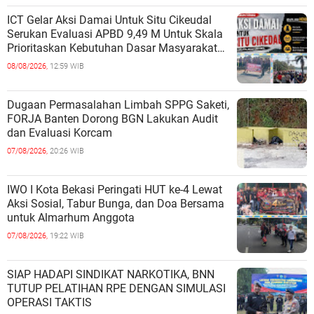
ICT Gelar Aksi Damai Untuk Situ Cikeudal
Serukan Evaluasi APBD 9,49 M Untuk Skala
Prioritaskan Kebutuhan Dasar Masyarakat
Belum Saat nya Butuh Kawasa
08/08/2026,
12:59 WIB
Dugaan Permasalahan Limbah SPPG Saketi,
FORJA Banten Dorong BGN Lakukan Audit
dan Evaluasi Korcam
07/08/2026,
20:26 WIB
IWO I Kota Bekasi Peringati HUT ke-4 Lewat
Aksi Sosial, Tabur Bunga, dan Doa Bersama
untuk Almarhum Anggota
07/08/2026,
19:22 WIB
SIAP HADAPI SINDIKAT NARKOTIKA, BNN
TUTUP PELATIHAN RPE DENGAN SIMULASI
OPERASI TAKTIS