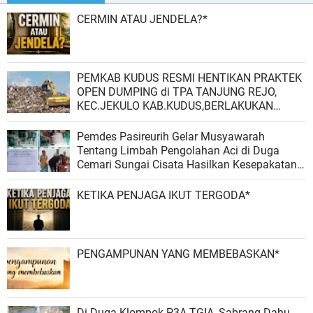
CERMIN ATAU JENDELA?*
PEMKAB KUDUS RESMI HENTIKAN PRAKTEK
OPEN DUMPING di TPA TANJUNG REJO,
KEC.JEKULO KAB.KUDUS,BERLAKUKAN
SISTEM PENGELOLAAN SAMPAH BARU
Pemdes Pasireurih Gelar Musyawarah
Tentang Limbah Pengolahan Aci di Duga
Cemari Sungai Cisata Hasilkan Kesepakatan
Tutup Sementara
KETIKA PENJAGA IKUT TERGODA*
PENGAMPUNAN YANG MEMBEBASKAN*
Di Duga Klompok P3A-TGIA ,Sabrang Dahu