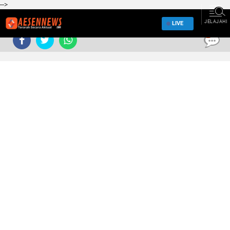
-->
JELAJAHI
LIVE
0