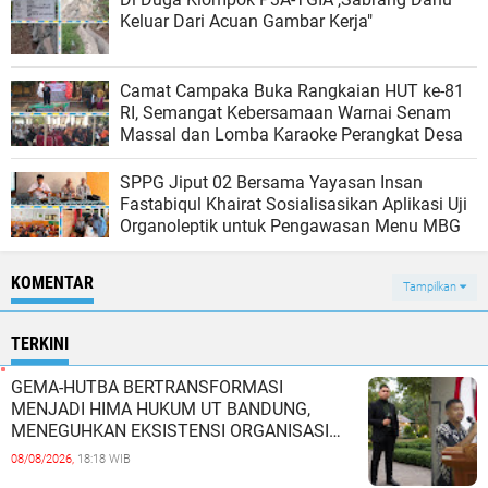
Keluar Dari Acuan Gambar Kerja"
Camat Campaka Buka Rangkaian HUT ke-81
RI, Semangat Kebersamaan Warnai Senam
Massal dan Lomba Karaoke Perangkat Desa
SPPG Jiput 02 Bersama Yayasan Insan
Fastabiqul Khairat Sosialisasikan Aplikasi Uji
Organoleptik untuk Pengawasan Menu MBG
KOMENTAR
Tampilkan
TERKINI
GEMA-HUTBA BERTRANSFORMASI
MENJADI HIMA HUKUM UT BANDUNG,
MENEGUHKAN EKSISTENSI ORGANISASI
MAHASISWA HUKUM UNIVERSITAS
08/08/2026,
18:18 WIB
TERBUKA