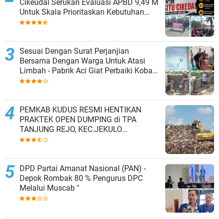
Cikeudal Serukan Evaluasi APBD 9,49 M
Untuk Skala Prioritaskan Kebutuhan
Dasar Masyarakat Belum Saat nya
Butuh Kawasan wisata
Sesuai Dengan Surat Perjanjian
Bersama Dengan Warga Untuk Atasi
Limbah - Pabrik Aci Giat Perbaiki Kobak
Penampungan Air
PEMKAB KUDUS RESMI HENTIKAN
PRAKTEK OPEN DUMPING di TPA
TANJUNG REJO, KEC.JEKULO
KAB.KUDUS,BERLAKUKAN SISTEM
PENGELOLAAN SAMPAH BARU
DPD Partai Amanat Nasional (PAN) -
Depok Rombak 80 % Pengurus DPC
Melalui Muscab "