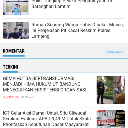
Polisi Tangkap Pelaku Penganiayaan Di
Batanghari Lamtim
Rumah Seorang Warga Habis Dibakar Massa,
Ini Penjelasan Plt Kasat Reskrim Polres
Lamteng
KOMENTAR
Tampilkan
TERKINI
GEMA-HUTBA BERTRANSFORMASI
MENJADI HIMA HUKUM UT BANDUNG,
MENEGUHKAN EKSISTENSI ORGANISASI
MAHASISWA HUKUM UNIVERSITAS
08/08/2026,
18:18 WIB
TERBUKA
ICT Gelar Aksi Damai Untuk Situ Cikeudal
Serukan Evaluasi APBD 9,49 M Untuk Skala
Prioritaskan Kebutuhan Dasar Masyarakat