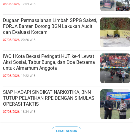
Belum Saat nya Butuh Kawasa
08/08/2026,
12:59 WIB
Dugaan Permasalahan Limbah SPPG Saketi,
FORJA Banten Dorong BGN Lakukan Audit
dan Evaluasi Korcam
07/08/2026,
20:26 WIB
IWO I Kota Bekasi Peringati HUT ke-4 Lewat
Aksi Sosial, Tabur Bunga, dan Doa Bersama
untuk Almarhum Anggota
07/08/2026,
19:22 WIB
SIAP HADAPI SINDIKAT NARKOTIKA, BNN
TUTUP PELATIHAN RPE DENGAN SIMULASI
OPERASI TAKTIS
07/08/2026,
18:34 WIB
LIHAT SEMUA