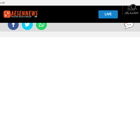
-->
JELAJAHI
LIVE
0