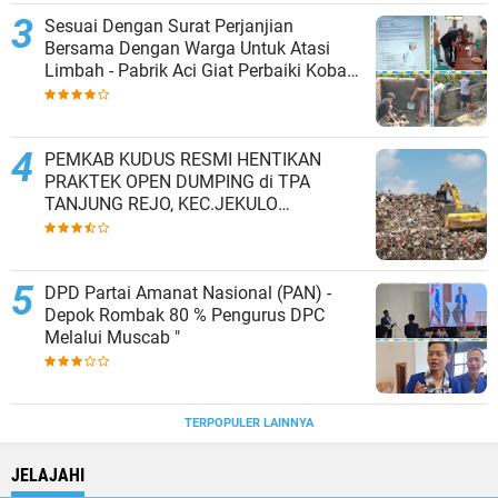
Sesuai Dengan Surat Perjanjian
Bersama Dengan Warga Untuk Atasi
Limbah - Pabrik Aci Giat Perbaiki Kobak
Penampungan Air
PEMKAB KUDUS RESMI HENTIKAN
PRAKTEK OPEN DUMPING di TPA
TANJUNG REJO, KEC.JEKULO
KAB.KUDUS,BERLAKUKAN SISTEM
PENGELOLAAN SAMPAH BARU
DPD Partai Amanat Nasional (PAN) -
Depok Rombak 80 % Pengurus DPC
Melalui Muscab "
TERPOPULER LAINNYA
JELAJAHI