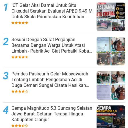
ICT Gelar Aksi Damai Untuk Situ
Cikeudal Serukan Evaluasi APBD 9,49 M
Untuk Skala Prioritaskan Kebutuhan
Dasar Masyarakat Belum Saat nya
Butuh Kawasan wisata
Sesuai Dengan Surat Perjanjian
Bersama Dengan Warga Untuk Atasi
Limbah - Pabrik Aci Giat Perbaiki Kobak
Penampungan Air
Pemdes Pasireurih Gelar Musyawarah
Tentang Limbah Pengolahan Aci di
Duga Cemari Sungai Cisata Hasilkan
Kesepakatan Tutup Sementara
Gempa Magnitudo 5,3 Guncang Selatan
Jawa Barat, Getaran Terasa Hingga
Kabupaten Cianjur