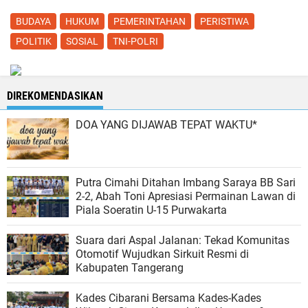
BUDAYA
HUKUM
PEMERINTAHAN
PERISTIWA
POLITIK
SOSIAL
TNI-POLRI
DIREKOMENDASIKAN
DOA YANG DIJAWAB TEPAT WAKTU*
Putra Cimahi Ditahan Imbang Saraya BB Sari
2-2, Abah Toni Apresiasi Permainan Lawan di
Piala Soeratin U-15 Purwakarta
Suara dari Aspal Jalanan: Tekad Komunitas
Otomotif Wujudkan Sirkuit Resmi di
Kabupaten Tangerang
Kades Cibarani Bersama Kades-Kades