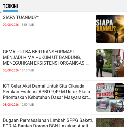
TERKINI
SIAPA TUANMU?*
09/08/2026,
13:56 WIB
GEMA-HUTBA BERTRANSFORMASI
MENJADI HIMA HUKUM UT BANDUNG,
MENEGUHKAN EKSISTENSI ORGANISASI
MAHASISWA HUKUM UNIVERSITAS
08/08/2026,
18:18 WIB
TERBUKA
ICT Gelar Aksi Damai Untuk Situ Cikeudal
Serukan Evaluasi APBD 9,49 M Untuk Skala
Prioritaskan Kebutuhan Dasar Masyarakat
Belum Saat nya Butuh Kawasa
08/08/2026,
12:59 WIB
Dugaan Permasalahan Limbah SPPG Saketi,
FORJA Banten Dorong BGN Lakukan Audit