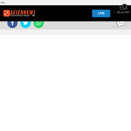
-->
JELAJAHI
LIVE
0