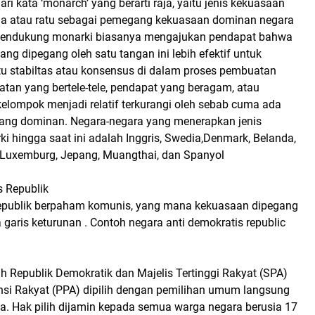
ri kata ‘monarch’ yang berarti raja, yaitu jenis kekuasaan
raja atau ratu sebagai pemegang kekuasaan dominan negara
 pendukung monarki biasanya mengajukan pendapat bahwa
ang dipegang oleh satu tangan ini lebih efektif untuk
u stabiltas atau konsensus di dalam proses pembuatan
atan yang bertele-tele, pendapat yang beragam, atau
elompok menjadi relatif terkurangi oleh sebab cuma ada
ang dominan. Negara-negara yang menerapkan jenis
 hingga saat ini adalah Inggris, Swedia,Denmark, Belanda,
, Luxemburg, Jepang, Muangthai, dan Spanyol
s Republik
republik berpaham komunis, yang mana kekuasaan dipegang
 garis keturunan . Contoh negara anti demokratis republic
h Republik Demokratik dan Majelis Tertinggi Rakyat (SPA)
insi Rakyat (PPA) dipilih dengan pemilihan umum langsung
ia. Hak pilih dijamin kepada semua warga negara berusia 17