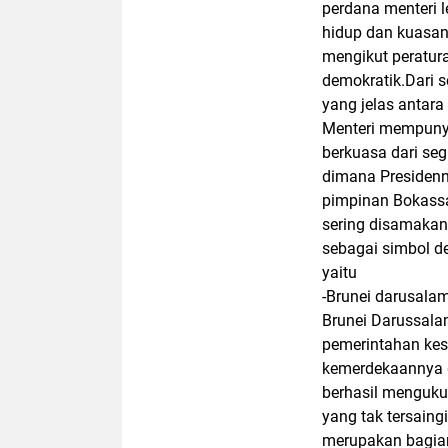
perdana menteri l
hidup dan kuasany
mengikut peratur
demokratik.Dari 
yang jelas antara
Menteri mempunyai
berkuasa dari seg
dimana Presidenny
pimpinan Bokassa 
sering disamakan
sebagai simbol d
yaitu
-Brunei darusala
Brunei Darussala
pemerintahan kes
kemerdekaannya da
berhasil menguku
yang tak tersaing
merupakan bagian