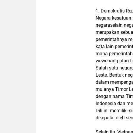
1. Demokratis Re
Negara kesatuan m
negaraselain nega
merupakan sebua
pemerintahnya me
kata lain pemerin
mana pemerintah
wewenang atau tu
Salah satu negar
Leste. Bentuk neg
dalam mempengaru
mulanya Timor Le
dengan nama Timu
Indonesia dan me
Dili ini memiliki
dikepalai oleh se
Selain itu, Vietn