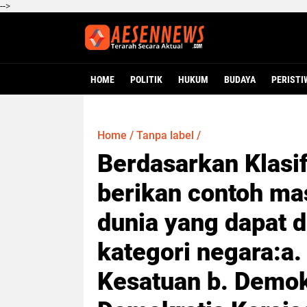
-->
HOME
POLITIK
HUKUM
BUDAYA
PERISTI
Home
/
Tanpa label
/
Berdasarkan Klasif
berikan contoh ma
dunia yang dapat 
kategori negara:a.
Kesatuan b. Demokr