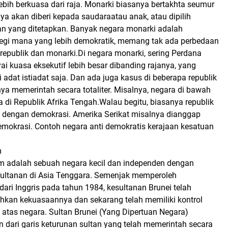
ebih berkuasa dari raja. Monarki biasanya bertakhta seumur
a akan diberi kepada saudaraatau anak, atau dipilih
an yang ditetapkan. Banyak negara monarki adalah
segi mana yang lebih demokratik, memang tak ada perbedaan
 republik dan monarki.Di negara monarki, sering Perdana
 kuasa eksekutif lebih besar dibanding rajanya, yang
i adat istiadat saja. Dan ada juga kasus di beberapa republik
a memerintah secara totaliter. Misalnya, negara di bawah
di Republik Afrika Tengah.Walau begitu, biasanya republik
 dengan demokrasi. Amerika Serikat misalnya dianggap
emokrasi. Contoh negara anti demokratis kerajaan kesatuan
m
m adalah sebuah negara kecil dan independen dengan
ultanan di Asia Tenggara. Semenjak memperoleh
ri Inggris pada tahun 1984, kesultanan Brunei telah
hkan kekuasaannya dan sekarang telah memiliki kontrol
i atas negara. Sultan Brunei (Yang Dipertuan Negara)
 dari garis keturunan sultan yang telah memerintah secara