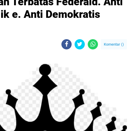
n Terbatas Federald. Anti
ik e. Anti Demokratis
Komentar (
)