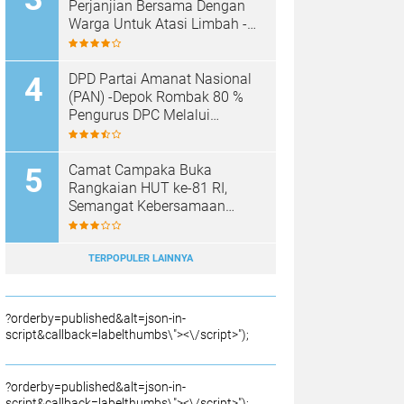
SAMPAH BARU
Perjanjian Bersama Dengan
Warga Untuk Atasi Limbah -
Pabrik Aci Giat Perbaiki Kobak
Penampungan Air
DPD Partai Amanat Nasional
(PAN) -Depok Rombak 80 %
Pengurus DPC Melalui
Muscab "
Camat Campaka Buka
Rangkaian HUT ke-81 RI,
Semangat Kebersamaan
Warnai Senam Massal dan
Lomba Karaoke Perangkat
Desa
TERPOPULER LAINNYA
?orderby=published&alt=json-in-
script&callback=labelthumbs\"><\/script>");
?orderby=published&alt=json-in-
script&callback=labelthumbs\"><\/script>");