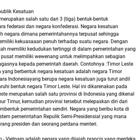
publik Kesatuan
erupakan salah satu dari 3 (tiga) bentuk-bentuk
ra federasi dan negara konfederasi. Negara kesatuan
h negara dimana pemerintahannya terpusat sehingga
miliki kekuasaaan penuh terhadap suatu negara. Dengan
tah memiliki kedudukan tertinggi di dalam pemerintahan yang
 pusat memiliki wewenang untuk melimpahkan sebagian
gasnya kepada pemerintah daerah. Contohnya :Timor Leste
a yang berbentuk negara kesatuan adalah negara Timor
ara Indonesiayang berupa negara kesatuan juga turut andil
hi bentuk negara Timor Leste. Hal ini dikarenakan pada
ste merupakan salah satu provinsi di Indonesia yang dikenal
r Timur, kemudian provinsi tersebut melepaskan diri dari
mbentuk pemerintahan sendiri. Negara yang beribu kota di
 sistem pemerintahan Repulik Semi-Presidensial yang mana
orang presiden dan seorang perdana menteri.
am - Vietnam adalah negara yang dijajah prancis yang merdeka