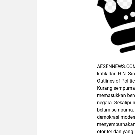
AESENNEWS.COM, K
kritik dari H.N. 
Outlines of Polit
Kurang sempurnany
memasukkan bentuk
negara. Sekalipun
belum sempurna. 
demokrasi modern
menyempurnakan k
otoriter dan yang