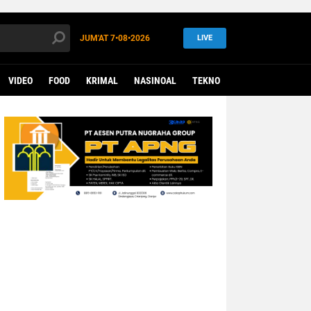
JUM'AT
7•08•2026
LIVE
VIDEO
FOOD
KRIMAL
NASINOAL
TEKNO