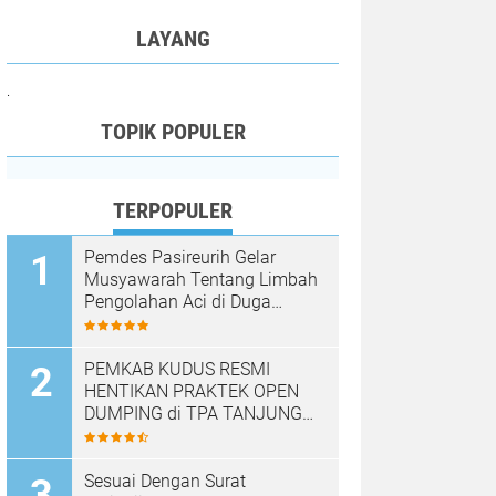
LAYANG
.
TOPIK POPULER
TERPOPULER
Pemdes Pasireurih Gelar
Musyawarah Tentang Limbah
Pengolahan Aci di Duga
Cemari Sungai Cisata
Hasilkan Kesepakatan Tutup
Sementara
PEMKAB KUDUS RESMI
HENTIKAN PRAKTEK OPEN
DUMPING di TPA TANJUNG
REJO, KEC.JEKULO
KAB.KUDUS,BERLAKUKAN
SISTEM PENGELOLAAN
Sesuai Dengan Surat