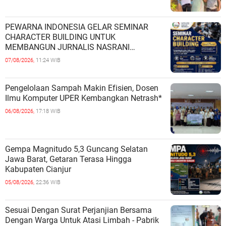
PEWARNA INDONESIA GELAR SEMINAR
CHARACTER BUILDING UNTUK
MEMBANGUN JURNALIS NASRANI
BERINTEGRITAS DAN BERDAMPAK*
07/08/2026,
11:24 WIB
Pengelolaan Sampah Makin Efisien, Dosen
Ilmu Komputer UPER Kembangkan Netrash*
06/08/2026,
17:18 WIB
Gempa Magnitudo 5,3 Guncang Selatan
Jawa Barat, Getaran Terasa Hingga
Kabupaten Cianjur
05/08/2026,
22:36 WIB
Sesuai Dengan Surat Perjanjian Bersama
Dengan Warga Untuk Atasi Limbah - Pabrik