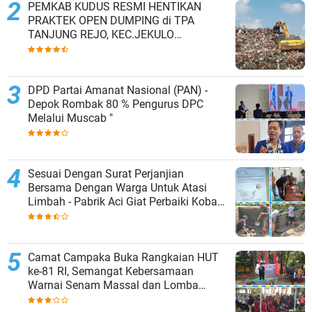
PEMKAB KUDUS RESMI HENTIKAN
PRAKTEK OPEN DUMPING di TPA
TANJUNG REJO, KEC.JEKULO
KAB.KUDUS,BERLAKUKAN SISTEM
PENGELOLAAN SAMPAH BARU
DPD Partai Amanat Nasional (PAN) -
Depok Rombak 80 % Pengurus DPC
Melalui Muscab "
Sesuai Dengan Surat Perjanjian
Bersama Dengan Warga Untuk Atasi
Limbah - Pabrik Aci Giat Perbaiki Kobak
Penampungan Air
Camat Campaka Buka Rangkaian HUT
ke-81 RI, Semangat Kebersamaan
Warnai Senam Massal dan Lomba
Karaoke Perangkat Desa