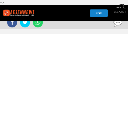
-->
JELAJAHI
LIVE
0