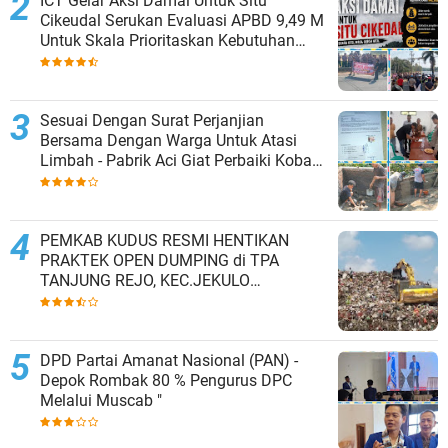
ICT Gelar Aksi Damai Untuk Situ
Cikeudal Serukan Evaluasi APBD 9,49 M
Untuk Skala Prioritaskan Kebutuhan
Dasar Masyarakat Belum Saat nya
Butuh Kawasan wisata
Sesuai Dengan Surat Perjanjian
Bersama Dengan Warga Untuk Atasi
Limbah - Pabrik Aci Giat Perbaiki Kobak
Penampungan Air
PEMKAB KUDUS RESMI HENTIKAN
PRAKTEK OPEN DUMPING di TPA
TANJUNG REJO, KEC.JEKULO
KAB.KUDUS,BERLAKUKAN SISTEM
PENGELOLAAN SAMPAH BARU
DPD Partai Amanat Nasional (PAN) -
Depok Rombak 80 % Pengurus DPC
Melalui Muscab "