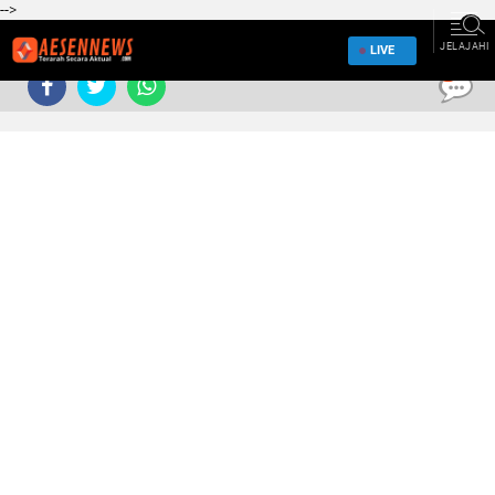
-->
JELAJAHI
LIVE
0