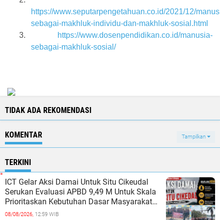
https://www.seputarpengetahuan.co.id/2021/12/manus
sebagai-makhluk-individu-dan-makhluk-sosial.html
3.
https://www.dosenpendidikan.co.id/manusia-
sebagai-makhluk-sosial/
TIDAK ADA REKOMENDASI
KOMENTAR
Tampilkan
TERKINI
ICT Gelar Aksi Damai Untuk Situ Cikeudal
Serukan Evaluasi APBD 9,49 M Untuk Skala
Prioritaskan Kebutuhan Dasar Masyarakat
Belum Saat nya Butuh Kawasa
08/08/2026,
12:59 WIB