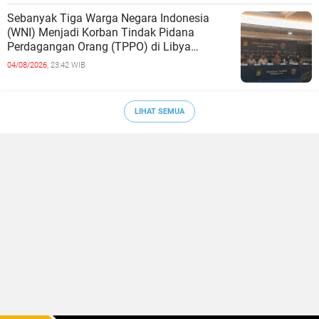
Sebanyak Tiga Warga Negara Indonesia
(WNI) Menjadi Korban Tindak Pidana
Perdagangan Orang (TPPO) di Libya
Berhasil Dipulangkan Ke - Indonesia. Mereka
04/08/2026,
23:42 WIB
LIHAT SEMUA