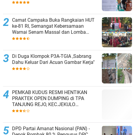
Kesepakatan Tutup Sementara
Camat Campaka Buka Rangkaian HUT
ke-81 RI, Semangat Kebersamaan
Warnai Senam Massal dan Lomba
Karaoke Perangkat Desa
Di Duga Klompok P3A-TGIA ,Sabrang
Dahu Keluar Dari Acuan Gambar Kerja"
PEMKAB KUDUS RESMI HENTIKAN
PRAKTEK OPEN DUMPING di TPA
TANJUNG REJO, KEC.JEKULO
KAB.KUDUS,BERLAKUKAN SISTEM
PENGELOLAAN SAMPAH BARU
DPD Partai Amanat Nasional (PAN) -
Depok Rombak 80 % Pengurus DPC