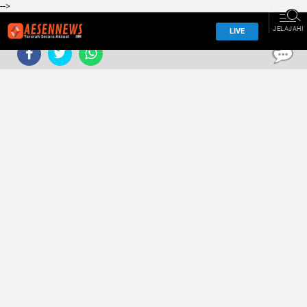
-->
JELAJAHI
LIVE
0