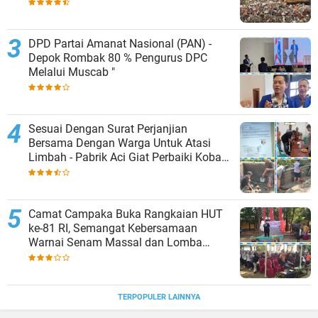
KAB.KUDUS,BERLAKUKAN SISTEM
PENGELOLAAN SAMPAH BARU
DPD Partai Amanat Nasional (PAN) -
Depok Rombak 80 % Pengurus DPC
Melalui Muscab "
Sesuai Dengan Surat Perjanjian
Bersama Dengan Warga Untuk Atasi
Limbah - Pabrik Aci Giat Perbaiki Kobak
Penampungan Air
Camat Campaka Buka Rangkaian HUT
ke-81 RI, Semangat Kebersamaan
Warnai Senam Massal dan Lomba
Karaoke Perangkat Desa
TERPOPULER LAINNYA