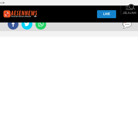
-->
JELAJAHI
LIVE
0