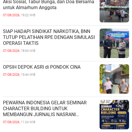
Aksi Sosial, Tabur Bunga, dan Doa Bersama
untuk Almarhum Anggota
07/08/2026,
19:22 WIB
SIAP HADAPI SINDIKAT NARKOTIKA, BNN
TUTUP PELATIHAN RPE DENGAN SIMULASI
OPERASI TAKTIS
07/08/2026,
18:34 WIB
OPSIH DEPOK ASRI di PONDOK CINA
07/08/2026,
15:44 WIB
PEWARNA INDONESIA GELAR SEMINAR
CHARACTER BUILDING UNTUK
MEMBANGUN JURNALIS NASRANI
BERINTEGRITAS DAN BERDAMPAK*
07/08/2026,
11:24 WIB