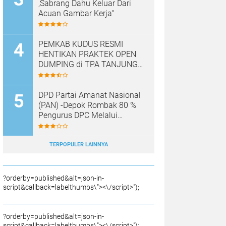
,Sabrang Dahu Keluar Dari
Acuan Gambar Kerja"
PEMKAB KUDUS RESMI
HENTIKAN PRAKTEK OPEN
DUMPING di TPA TANJUNG
REJO, KEC.JEKULO
KAB.KUDUS,BERLAKUKAN
SISTEM PENGELOLAAN
DPD Partai Amanat Nasional
SAMPAH BARU
(PAN) -Depok Rombak 80 %
Pengurus DPC Melalui
Muscab "
TERPOPULER LAINNYA
?orderby=published&alt=json-in-
script&callback=labelthumbs\"><\/script>");
?orderby=published&alt=json-in-
script&callback=labelthumbs\"><\/script>");