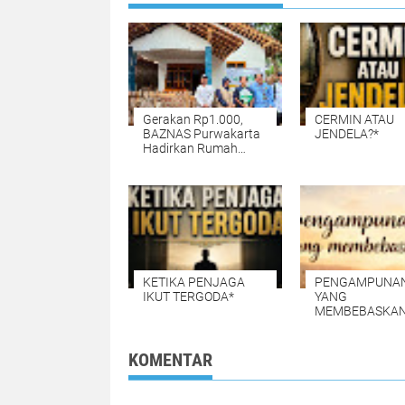
Gerakan Rp1.000,
CERMIN ATAU
BAZNAS Purwakarta
JENDELA?*
Hadirkan Rumah
Layak Huni untuk
Warga Cisaat
KETIKA PENJAGA
PENGAMPUNA
IKUT TERGODA*
YANG
MEMBEBASKAN
KOMENTAR