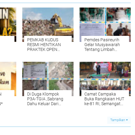
PEMKAB KUDUS
Pemdes Pasireurih
RESMI HENTIKAN
Gelar Musyawarah
PRAKTEK OPEN
Tentang Limbah
DUMPING di TPA
Pengolahan Aci di
TANJUNG REJO,
Duga Cemari Sungai
KEC.JEKULO
Cisata Hasilkan
KAB.KUDUS,BERLAKUKAN
Kesepakatan Tutup
SISTEM
Sementara
PENGELOLAAN
SAMPAH BARU
N
Di Duga Klompok
Camat Campaka
P3A-TGIA ,Sabrang
Buka Rangkaian HUT
*
Dahu Keluar Dari
ke-81 RI, Semangat
Acuan Gambar Kerja"
Kebersamaan Warnai
Senam Massal dan
Lomba Karaoke
Tampilkan
Perangkat Desa