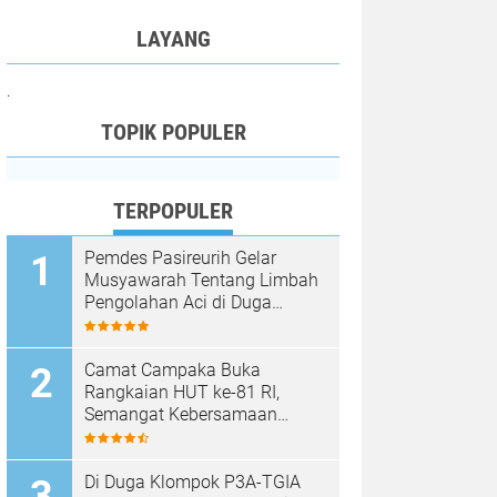
LAYANG
.
TOPIK POPULER
TERPOPULER
Pemdes Pasireurih Gelar
Musyawarah Tentang Limbah
Pengolahan Aci di Duga
Cemari Sungai Cisata
Hasilkan Kesepakatan Tutup
Sementara
Camat Campaka Buka
Rangkaian HUT ke-81 RI,
Semangat Kebersamaan
Warnai Senam Massal dan
Lomba Karaoke Perangkat
Desa
Di Duga Klompok P3A-TGIA