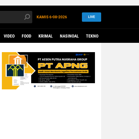
KAMIS
6•08•2026
LIVE
VIDEO
FOOD
KRIMAL
NASINOAL
TEKNO