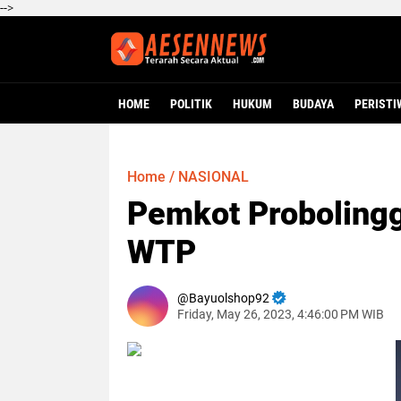
-->
HOME
POLITIK
HUKUM
BUDAYA
PERISTI
Home
/
NASIONAL
Pemkot Probolingg
WTP
Bayuolshop92
Friday, May 26, 2023, 4:46:00 PM WIB