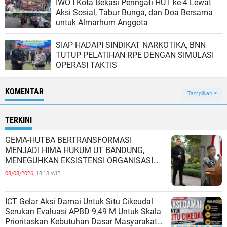
IWO I Kota Bekasi Peringati HUT ke-4 Lewat
Aksi Sosial, Tabur Bunga, dan Doa Bersama
untuk Almarhum Anggota
SIAP HADAPI SINDIKAT NARKOTIKA, BNN
TUTUP PELATIHAN RPE DENGAN SIMULASI
OPERASI TAKTIS
KOMENTAR
Tampilkan
TERKINI
GEMA-HUTBA BERTRANSFORMASI
MENJADI HIMA HUKUM UT BANDUNG,
MENEGUHKAN EKSISTENSI ORGANISASI
MAHASISWA HUKUM UNIVERSITAS
08/08/2026,
18:18 WIB
TERBUKA
ICT Gelar Aksi Damai Untuk Situ Cikeudal
Serukan Evaluasi APBD 9,49 M Untuk Skala
Prioritaskan Kebutuhan Dasar Masyarakat