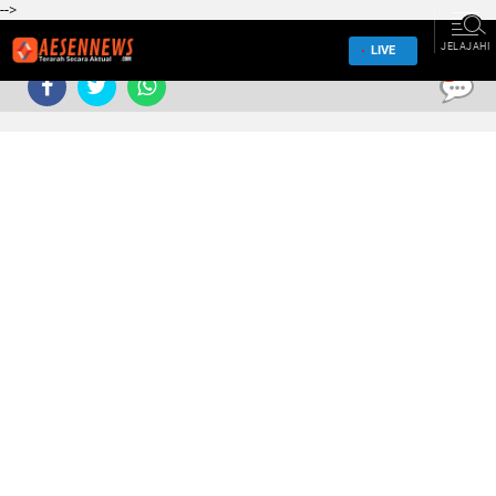
-->
JELAJAHI
LIVE
0