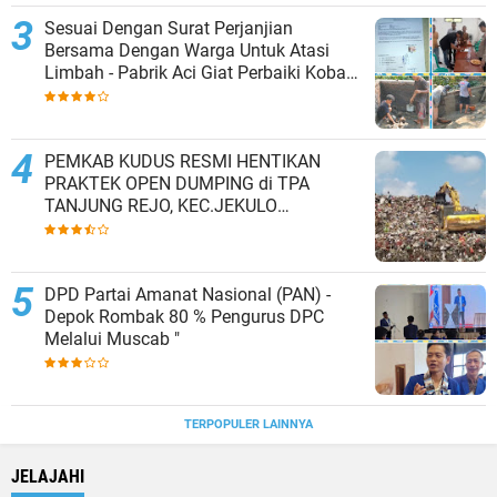
Sesuai Dengan Surat Perjanjian
Bersama Dengan Warga Untuk Atasi
Limbah - Pabrik Aci Giat Perbaiki Kobak
Penampungan Air
PEMKAB KUDUS RESMI HENTIKAN
PRAKTEK OPEN DUMPING di TPA
TANJUNG REJO, KEC.JEKULO
KAB.KUDUS,BERLAKUKAN SISTEM
PENGELOLAAN SAMPAH BARU
DPD Partai Amanat Nasional (PAN) -
Depok Rombak 80 % Pengurus DPC
Melalui Muscab "
TERPOPULER LAINNYA
JELAJAHI