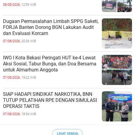
Belum Saat nya Butuh Kawasa
08/08/2026,
12:59 WIB
Dugaan Permasalahan Limbah SPPG Saketi,
FORJA Banten Dorong BGN Lakukan Audit
dan Evaluasi Korcam
07/08/2026,
20:26 WIB
IWO I Kota Bekasi Peringati HUT ke-4 Lewat
Aksi Sosial, Tabur Bunga, dan Doa Bersama
untuk Almarhum Anggota
07/08/2026,
19:22 WIB
SIAP HADAPI SINDIKAT NARKOTIKA, BNN
TUTUP PELATIHAN RPE DENGAN SIMULASI
OPERASI TAKTIS
07/08/2026,
18:34 WIB
LIHAT SEMUA