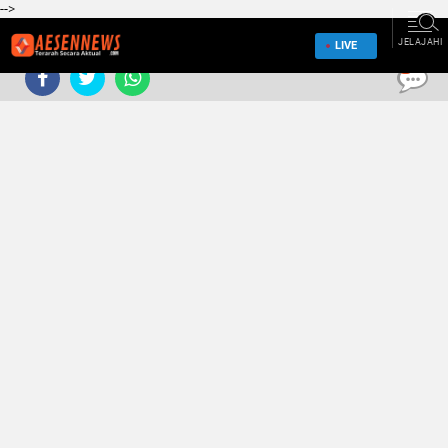
-->
JELAJAHI
LIVE
0