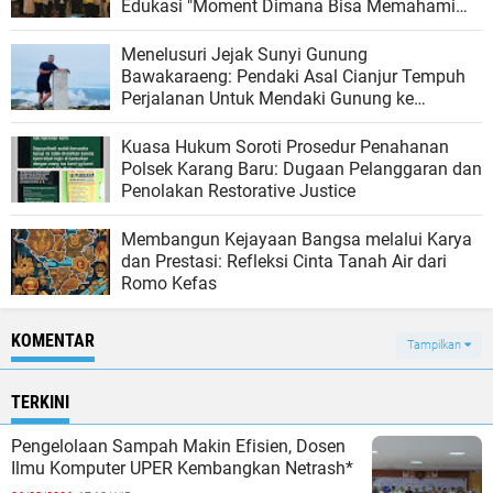
Edukasi "Moment Dimana Bisa Memahami
Hukum Lebih Luas".
‎Menelusuri Jejak Sunyi Gunung
Bawakaraeng: Pendaki Asal Cianjur Tempuh
Perjalanan Untuk Mendaki Gunung ke
Sulawesi Selatan‎
Kuasa Hukum Soroti Prosedur Penahanan
Polsek Karang Baru: Dugaan Pelanggaran dan
Penolakan Restorative Justice
Membangun Kejayaan Bangsa melalui Karya
dan Prestasi: Refleksi Cinta Tanah Air dari
Romo Kefas
KOMENTAR
Tampilkan
TERKINI
Pengelolaan Sampah Makin Efisien, Dosen
Ilmu Komputer UPER Kembangkan Netrash*