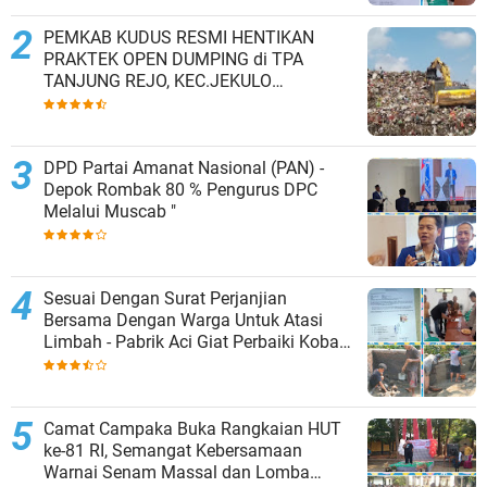
PEMKAB KUDUS RESMI HENTIKAN
PRAKTEK OPEN DUMPING di TPA
TANJUNG REJO, KEC.JEKULO
KAB.KUDUS,BERLAKUKAN SISTEM
PENGELOLAAN SAMPAH BARU
DPD Partai Amanat Nasional (PAN) -
Depok Rombak 80 % Pengurus DPC
Melalui Muscab "
Sesuai Dengan Surat Perjanjian
Bersama Dengan Warga Untuk Atasi
Limbah - Pabrik Aci Giat Perbaiki Kobak
Penampungan Air
Camat Campaka Buka Rangkaian HUT
ke-81 RI, Semangat Kebersamaan
Warnai Senam Massal dan Lomba