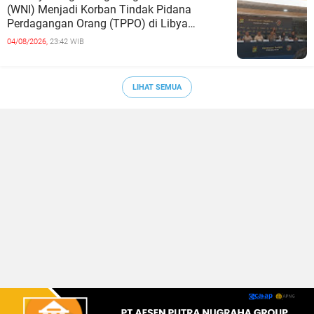
(WNI) Menjadi Korban Tindak Pidana
Perdagangan Orang (TPPO) di Libya
Berhasil Dipulangkan Ke - Indonesia. Mereka
04/08/2026,
23:42 WIB
LIHAT SEMUA