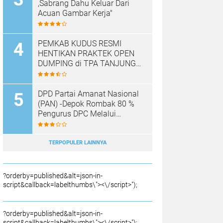
,Sabrang Dahu Keluar Dari
Acuan Gambar Kerja"
PEMKAB KUDUS RESMI
HENTIKAN PRAKTEK OPEN
DUMPING di TPA TANJUNG
REJO, KEC.JEKULO
KAB.KUDUS,BERLAKUKAN
SISTEM PENGELOLAAN
DPD Partai Amanat Nasional
SAMPAH BARU
(PAN) -Depok Rombak 80 %
Pengurus DPC Melalui
Muscab "
TERPOPULER LAINNYA
?orderby=published&alt=json-in-
script&callback=labelthumbs\"><\/script>");
?orderby=published&alt=json-in-
script&callback=labelthumbs\"><\/script>");