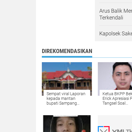
Arus Balik Me
Terkendali
Kapolsek Sake
DIREKOMENDASIKAN
Sempat viral Laporan
Ketua BKPP Bek
kepada mantan
Erick Apresiasi 
bupati Sampang
Tangsel Soal
dicabut
Penangkapan 
Pelaku Pemuku
Mahasiswa Kato
Unpam