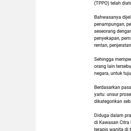
(TPPO) telah dia
Bahwasanya dijel
penampungan, pe
seseorang dengan
penyekapan, pema
rentan, penjerat
Sehingga mempero
orang lain terseb
negara, untuk tuj
Berdasarkan pasal
yaitu: unsur pros
dikategorikan se
Diduga dalam prak
di Kawasan Citra
terapis wanita di