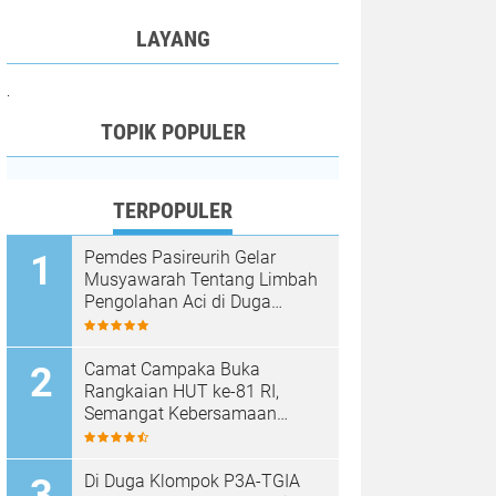
LAYANG
.
TOPIK POPULER
TERPOPULER
Pemdes Pasireurih Gelar
Musyawarah Tentang Limbah
Pengolahan Aci di Duga
Cemari Sungai Cisata
Hasilkan Kesepakatan Tutup
Sementara
Camat Campaka Buka
Rangkaian HUT ke-81 RI,
Semangat Kebersamaan
Warnai Senam Massal dan
Lomba Karaoke Perangkat
Desa
Di Duga Klompok P3A-TGIA