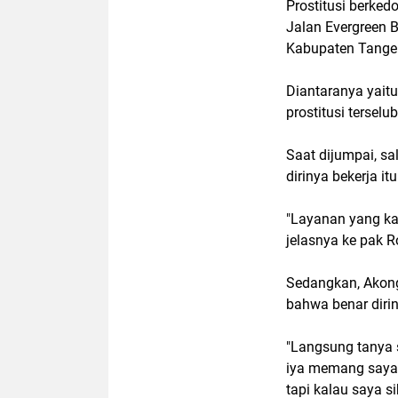
Prostitusi berked
Jalan Evergreen 
Kabupaten Tanger
Diantaranya yait
prostitusi tersel
Saat dijumpai, s
dirinya bekerja 
"Layanan yang kam
jelasnya ke pak R
Sedangkan, Akong
bahwa benar dirin
"Langsung tanya s
iya memang saya j
tapi kalau saya s