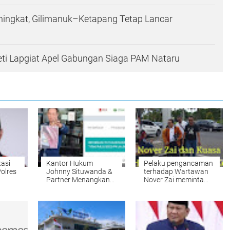
ningkat, Gilimanuk–Ketapang Tetap Lancar
ti Lapgiat Apel Gabungan Siaga PAM Nataru
asi
Kantor Hukum
Pelaku pengancaman
Polres
Johnny Situwanda &
terhadap Wartawan
Partner Menangkan
Nover Zai meminta
Empat
Gugatan Perdata,
damai dan minta
lan
Terhadap Tergugat
mencabut
lik
Asuransi PDL
pelaporannya