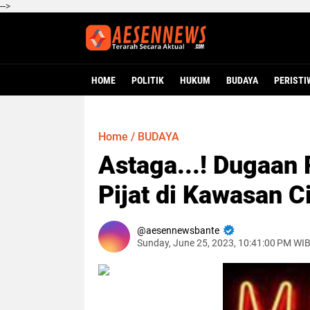
-->
HOME
POLITIK
HUKUM
BUDAYA
PERISTI
Home
/
BUDAYA
Astaga...! Dugaan 
Pijat di Kawasan 
aesennewsbante
Sunday, June 25, 2023, 10:41:00 PM WI