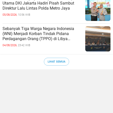
Utama DKI Jakarta Hadiri Pisah Sambut
Direktur Lalu Lintas Polda Metro Jaya
05/08/2026,
10:56 WIB
Sebanyak Tiga Warga Negara Indonesia
(WNI) Menjadi Korban Tindak Pidana
Perdagangan Orang (TPPO) di Libya
Berhasil Dipulangkan Ke - Indonesia. Mereka
04/08/2026,
23:42 WIB
LIHAT SEMUA