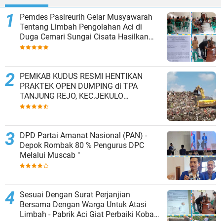
Pemdes Pasireurih Gelar Musyawarah
Tentang Limbah Pengolahan Aci di
Duga Cemari Sungai Cisata Hasilkan
Kesepakatan Tutup Sementara
PEMKAB KUDUS RESMI HENTIKAN
PRAKTEK OPEN DUMPING di TPA
TANJUNG REJO, KEC.JEKULO
KAB.KUDUS,BERLAKUKAN SISTEM
PENGELOLAAN SAMPAH BARU
DPD Partai Amanat Nasional (PAN) -
Depok Rombak 80 % Pengurus DPC
Melalui Muscab "
Sesuai Dengan Surat Perjanjian
Bersama Dengan Warga Untuk Atasi
Limbah - Pabrik Aci Giat Perbaiki Kobak