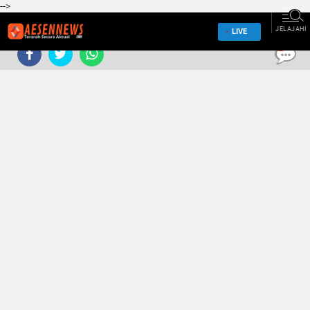
-->
JELAJAHI
LIVE
0