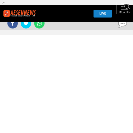
-->
JELAJAHI
LIVE
0