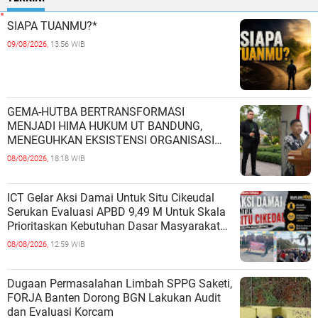
SIAPA TUANMU?*
09/08/2026,
13:56 WIB
GEMA-HUTBA BERTRANSFORMASI
MENJADI HIMA HUKUM UT BANDUNG,
MENEGUHKAN EKSISTENSI ORGANISASI
MAHASISWA HUKUM UNIVERSITAS
08/08/2026,
18:18 WIB
TERBUKA
ICT Gelar Aksi Damai Untuk Situ Cikeudal
Serukan Evaluasi APBD 9,49 M Untuk Skala
Prioritaskan Kebutuhan Dasar Masyarakat
Belum Saat nya Butuh Kawasa
08/08/2026,
12:59 WIB
Dugaan Permasalahan Limbah SPPG Saketi,
FORJA Banten Dorong BGN Lakukan Audit
dan Evaluasi Korcam