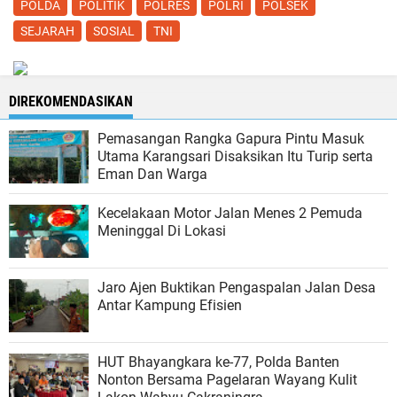
POLDA
POLITIK
POLRES
POLRI
POLSEK
SEJARAH
SOSIAL
TNI
DIREKOMENDASIKAN
Pemasangan Rangka Gapura Pintu Masuk
Utama Karangsari Disaksikan Itu Turip serta
Eman Dan Warga
Kecelakaan Motor Jalan Menes 2 Pemuda
Meninggal Di Lokasi
Jaro Ajen Buktikan Pengaspalan Jalan Desa
Antar Kampung Efisien
HUT Bhayangkara ke-77, Polda Banten
Nonton Bersama Pagelaran Wayang Kulit