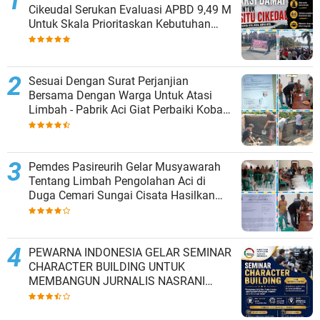
Cikeudal Serukan Evaluasi APBD 9,49 M
Untuk Skala Prioritaskan Kebutuhan
Dasar Masyarakat Belum Saat nya
Butuh Kawasan wisata
Sesuai Dengan Surat Perjanjian
Bersama Dengan Warga Untuk Atasi
Limbah - Pabrik Aci Giat Perbaiki Kobak
Penampungan Air
Pemdes Pasireurih Gelar Musyawarah
Tentang Limbah Pengolahan Aci di
Duga Cemari Sungai Cisata Hasilkan
Kesepakatan Tutup Sementara
PEWARNA INDONESIA GELAR SEMINAR
CHARACTER BUILDING UNTUK
MEMBANGUN JURNALIS NASRANI
BERINTEGRITAS DAN BERDAMPAK*