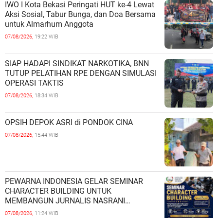
IWO I Kota Bekasi Peringati HUT ke-4 Lewat
Aksi Sosial, Tabur Bunga, dan Doa Bersama
untuk Almarhum Anggota
07/08/2026,
19:22 WIB
SIAP HADAPI SINDIKAT NARKOTIKA, BNN
TUTUP PELATIHAN RPE DENGAN SIMULASI
OPERASI TAKTIS
07/08/2026,
18:34 WIB
OPSIH DEPOK ASRI di PONDOK CINA
07/08/2026,
15:44 WIB
PEWARNA INDONESIA GELAR SEMINAR
CHARACTER BUILDING UNTUK
MEMBANGUN JURNALIS NASRANI
BERINTEGRITAS DAN BERDAMPAK*
07/08/2026,
11:24 WIB