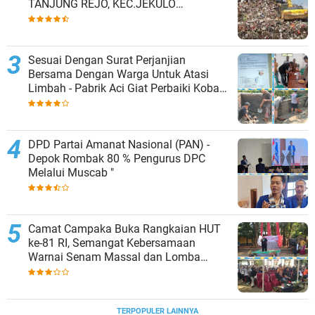
TANJUNG REJO, KEC.JEKULO
KAB.KUDUS,BERLAKUKAN SISTEM
PENGELOLAAN SAMPAH BARU
Sesuai Dengan Surat Perjanjian
Bersama Dengan Warga Untuk Atasi
Limbah - Pabrik Aci Giat Perbaiki Kobak
Penampungan Air
DPD Partai Amanat Nasional (PAN) -
Depok Rombak 80 % Pengurus DPC
Melalui Muscab "
Camat Campaka Buka Rangkaian HUT
ke-81 RI, Semangat Kebersamaan
Warnai Senam Massal dan Lomba
Karaoke Perangkat Desa
TERPOPULER LAINNYA