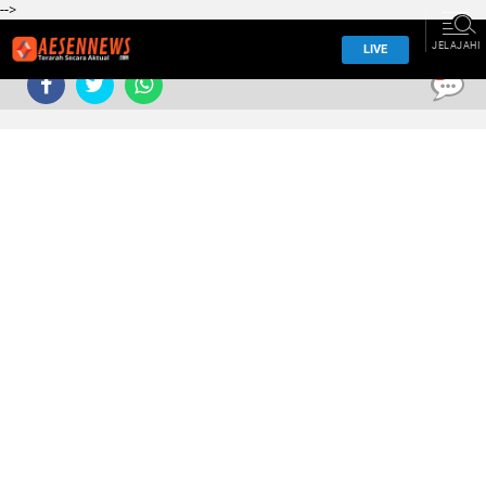
-->
JELAJAHI
LIVE
0