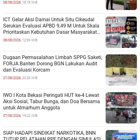
MAHASISWA HUKUM UNIVERSITAS
08/08/2026,
18:18 WIB
TERBUKA
ICT Gelar Aksi Damai Untuk Situ Cikeudal
Serukan Evaluasi APBD 9,49 M Untuk Skala
Prioritaskan Kebutuhan Dasar Masyarakat
Belum Saat nya Butuh Kawasa
08/08/2026,
12:59 WIB
Dugaan Permasalahan Limbah SPPG Saketi,
FORJA Banten Dorong BGN Lakukan Audit
dan Evaluasi Korcam
07/08/2026,
20:26 WIB
IWO I Kota Bekasi Peringati HUT ke-4 Lewat
Aksi Sosial, Tabur Bunga, dan Doa Bersama
untuk Almarhum Anggota
07/08/2026,
19:22 WIB
SIAP HADAPI SINDIKAT NARKOTIKA, BNN
TUTUP PELATIHAN RPE DENGAN SIMULASI