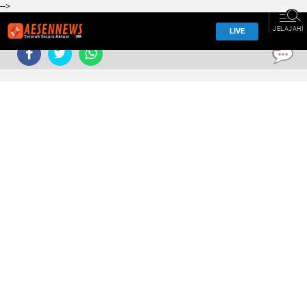
-->
JELAJAHI
LIVE
0