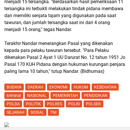
menjadi 15 tersangka. "Berdasarkan hasil pemeriksaan 11
tersangka ini terbukti melakukan tindak pidana membawa
dan memiliki senjata tajam yang digunakan pada saat
tawuran, dan jumlah tersangka saat ini dari 4 orang
menjadi 15 orang," tegas Nandar.
Terakhir Nandar menerangkan Pasal yang dikenakan
kepada para pelaku tawuran tersebut. "Para Pelaku
dikenakan Pasal 2 Ayat 1 UU Darurat No. 12 tahun 1951 Jo
Pasal 170 KUH Pidana dengan hukuman kurungan penjara
paling lama 10 tahun," tutup Nandar. (Bidhumas)
BUDAYA
DAERAH
EKONOMI
HUKUM
KESEHATAN
kriminal
NASIONAL
PEMERINTAH
PENDIDIKAN
POLDA
POLITIK
POLRES
POLRI
POLSEK
SEJARAH
SOSIAL
TNI