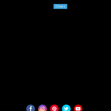
Close
x