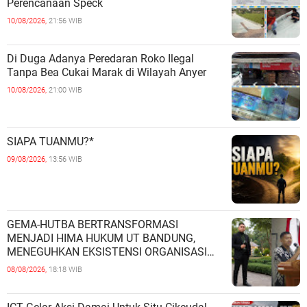
Perencanaan Speck
10/08/2026,
21:56 WIB
Di Duga Adanya Peredaran Roko Ilegal
Tanpa Bea Cukai Marak di Wilayah Anyer
10/08/2026,
21:00 WIB
SIAPA TUANMU?*
09/08/2026,
13:56 WIB
GEMA-HUTBA BERTRANSFORMASI
MENJADI HIMA HUKUM UT BANDUNG,
MENEGUHKAN EKSISTENSI ORGANISASI
MAHASISWA HUKUM UNIVERSITAS
08/08/2026,
18:18 WIB
TERBUKA