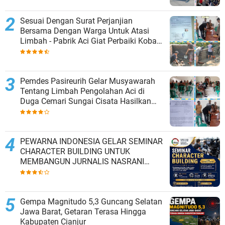
Butuh Kawasan wisata
Sesuai Dengan Surat Perjanjian
Bersama Dengan Warga Untuk Atasi
Limbah - Pabrik Aci Giat Perbaiki Kobak
Penampungan Air
Pemdes Pasireurih Gelar Musyawarah
Tentang Limbah Pengolahan Aci di
Duga Cemari Sungai Cisata Hasilkan
Kesepakatan Tutup Sementara
PEWARNA INDONESIA GELAR SEMINAR
CHARACTER BUILDING UNTUK
MEMBANGUN JURNALIS NASRANI
BERINTEGRITAS DAN BERDAMPAK*
Gempa Magnitudo 5,3 Guncang Selatan
Jawa Barat, Getaran Terasa Hingga
Kabupaten Cianjur