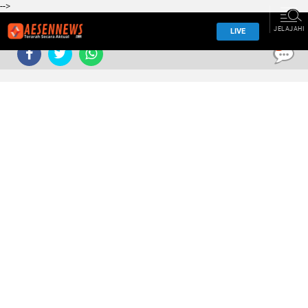
-->
JELAJAHI
LIVE
0