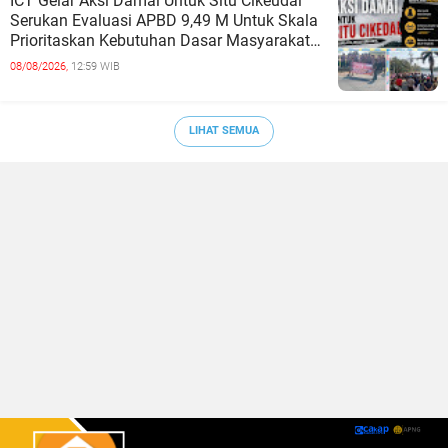
ICT Gelar Aksi Damai Untuk Situ Cikeudal
Serukan Evaluasi APBD 9,49 M Untuk Skala
Prioritaskan Kebutuhan Dasar Masyarakat
Belum Saat nya Butuh Kawasa
08/08/2026,
12:59 WIB
LIHAT SEMUA