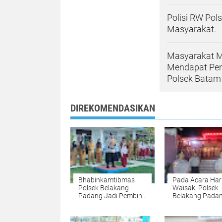
Polisi RW Pol
Masyarakat.
Masyarakat M
Mendapat Penj
Polsek Batam
DIREKOMENDASIKAN
Bhabinkamtibmas
Pada Acara Har
Polsek Belakang
Waisak, Polsek
Padang Jadi Pembina
Belakang Pada
Upacara Di SDN 004
Gelar Pengama
Belakang Padang.
Ibadah Di Vihar
Dharma Bhakti