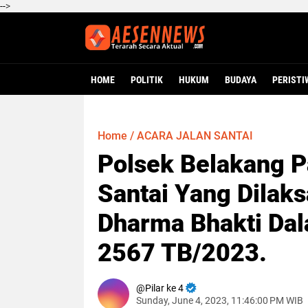
-->
HOME
POLITIK
HUKUM
BUDAYA
PERISTI
Home
/
ACARA JALAN SANTAI
Polsek Belakang 
Santai Yang Dilak
Dharma Bhakti Dal
2567 TB/2023.
Pilar ke 4
Sunday, June 4, 2023, 11:46:00 PM WIB