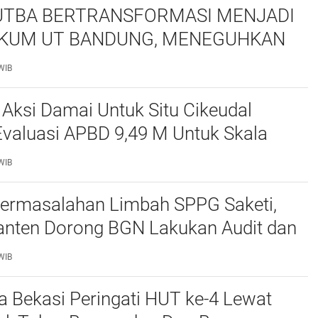
TBA BERTRANSFORMASI MENJADI
KUM UT BANDUNG, MENEGUHKAN
NSI ORGANISASI MAHASISWA HUKUM
WIB
ITAS TERBUKA
 Aksi Damai Untuk Situ Cikeudal
Evaluasi APBD 9,49 M Untuk Skala
skan Kebutuhan Dasar Masyarakat
WIB
at nya Butuh Kawasa
ermasalahan Limbah SPPG Saketi,
nten Dorong BGN Lakukan Audit dan
 Korcam
WIB
a Bekasi Peringati HUT ke-4 Lewat