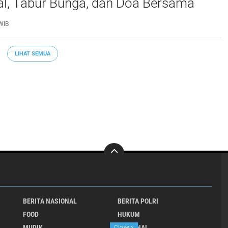
al, Tabur Bunga, dan Doa Bersama
marhum Anggota
WIB
LIHAT SEMUA
BERITA NASIONAL
BERITA POLRI
FOOD
HUKUM
MUDIK
NASIONAL
Close
x