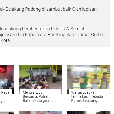
sek Belakang Padang di sambut baik Oleh lapisan
endukung Pembentukan Polisi RW Setelah
elasan dari Kapolresta Barelang Saat Jumat Curhat
 Kota.
i Raya
Mengisi Libur
Warga ucapkan
Bersama, Polsek
terima kasih kepada
ng
Batam Kota gelar
Polsek Belakang
nan
perpustakaan Keliling
Padang saat Jum'at
a
untuk Anak2 hingga
Curhat Bersama di
menyasar ke
Dapur Arang