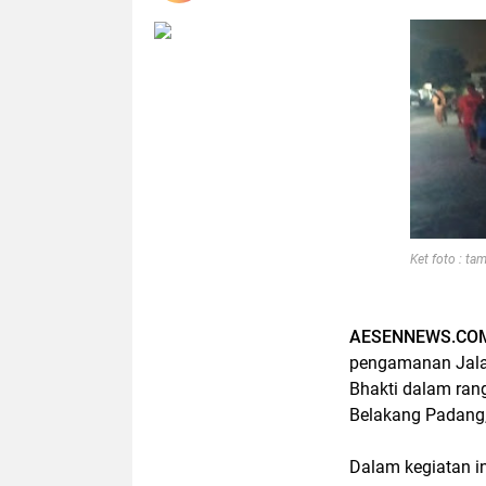
Ket foto : ta
AESENNEWS.CO
pengamanan Jalan
Bhakti dalam ran
Belakang Padang
Dalam kegiatan i