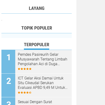
LAYANG
.
TOPIK POPULER
TERPOPULER
Pemdes Pasireurih Gelar
Musyawarah Tentang Limbah
Pengolahan Aci di Duga
Cemari Sungai Cisata
Hasilkan Kesepakatan Tutup
Sementara
ICT Gelar Aksi Damai Untuk
Situ Cikeudal Serukan
Evaluasi APBD 9,49 M Untuk
Skala Prioritaskan Kebutuhan
Dasar Masyarakat Belum Saat
nya Butuh Kawasan wisata
Sesuai Dengan Surat