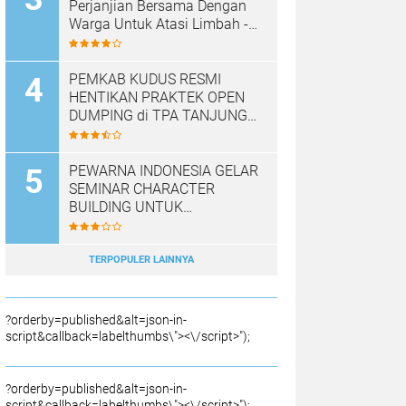
Perjanjian Bersama Dengan
Warga Untuk Atasi Limbah -
Pabrik Aci Giat Perbaiki Kobak
Penampungan Air
PEMKAB KUDUS RESMI
HENTIKAN PRAKTEK OPEN
DUMPING di TPA TANJUNG
REJO, KEC.JEKULO
KAB.KUDUS,BERLAKUKAN
SISTEM PENGELOLAAN
PEWARNA INDONESIA GELAR
SAMPAH BARU
SEMINAR CHARACTER
BUILDING UNTUK
MEMBANGUN JURNALIS
NASRANI BERINTEGRITAS
DAN BERDAMPAK*
TERPOPULER LAINNYA
?orderby=published&alt=json-in-
script&callback=labelthumbs\"><\/script>");
?orderby=published&alt=json-in-
script&callback=labelthumbs\"><\/script>");