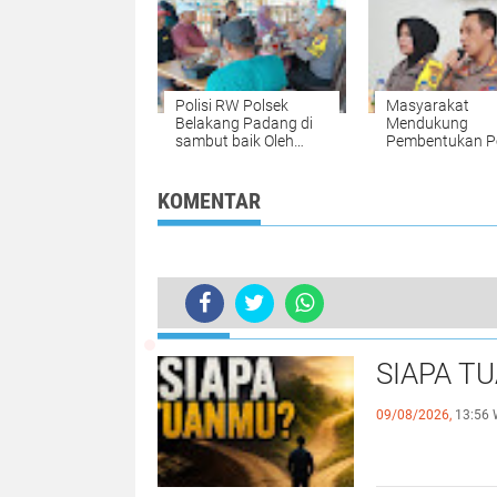
Belakang Padan
Polisi RW Polsek
Masyarakat
Belakang Padang di
Mendukung
sambut baik Oleh
Pembentukan Po
lapisan Masyarakat.
RW Setelah Me
Penjelasan dari
Kapolresta Bar
KOMENTAR
Saat Jumat Cur
Polsek Batam K
TERKINI
SIAPA T
09/08/2026,
13:56 