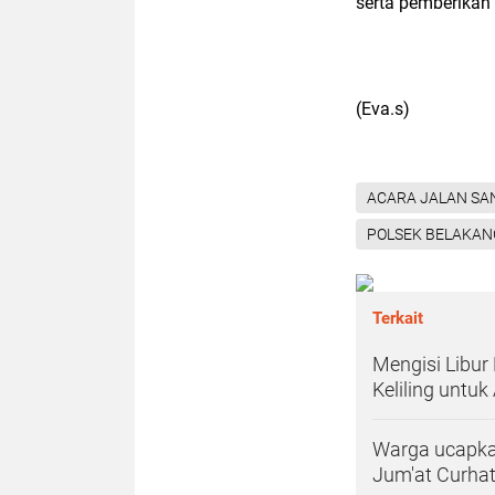
serta pemberikan
(Eva.s)
ACARA JALAN SA
POLSEK BELAKAN
Terkait
Mengisi Libur
Keliling untu
Warga ucapka
Jum'at Curha