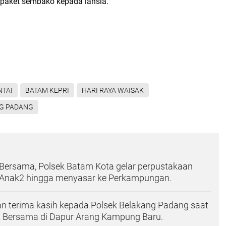
 paket sembako kepada lansia.
NTAI
BATAM KEPRI
HARI RAYA WAISAK
G PADANG
 Bersama, Polsek Batam Kota gelar perpustakaan
k Anak2 hingga menyasar ke Perkampungan.
n terima kasih kepada Polsek Belakang Padang saat
t Bersama di Dapur Arang Kampung Baru.