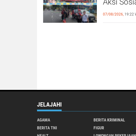
Aksi Sosi
untuk Al
07/08/2026,
19:22 
JELAJAHI
AGAMA
BERITA KRIMINAL
BERITA TNI
FIGUR
HEALT
LOWONGAN PEKERJAAN