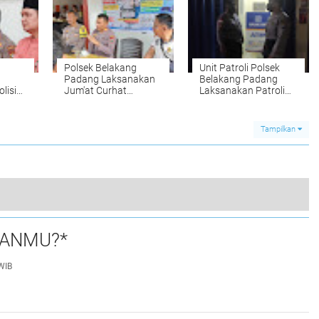
g.
Perkampungan.
Kampung Baru.
Polsek Belakang
Unit Patroli Polsek
Padang Laksanakan
Belakang Padang
lisi
Jum'at Curhat
Laksanakan Patroli
ndapat
Bersama Warga Dan
Sambang Dan Cek
Pengelolah Parkir
Atm Bank BRI Yang
elang
Pelabuhan Belakang
Ada Di Kec.Belakang
Tampilkan
hat
Padang.
Padang.
ota.
Polsek Belakang Padang Pengamanan Jalan Santai Yang Dilaksanakan Oleh Vihara Dharma Bhakti Dalam Rangka Hari Waisak 2567 TB/2023.
UANMU?*
0
WIB