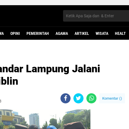
WA
OPINI
PEMERINTAH
AGAMA
ARTIKEL
WISATA
HEALT
andar Lampung Jalani
blin
Komentar (
)
B