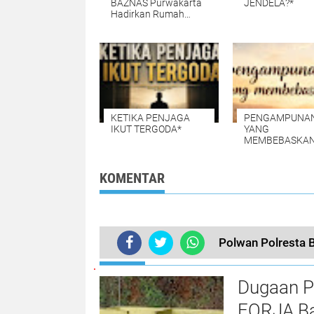
BAZNAS Purwakarta
JENDELA?*
Hadirkan Rumah
Layak Huni untuk
Warga Cisaat
KETIKA PENJAGA
PENGAMPUNA
IKUT TERGODA*
YANG
MEMBEBASKAN
KOMENTAR
Polwan Polresta 
TERKINI
Dugaan P
FORJA Ba