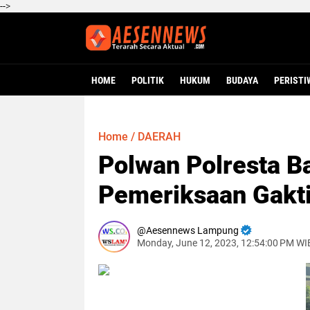
-->
HOME
POLITIK
HUKUM
BUDAYA
PERISTI
Home
/
DAERAH
Polwan Polresta B
Pemeriksaan Gakti
Aesennews Lampung
Monday, June 12, 2023, 12:54:00 PM WI