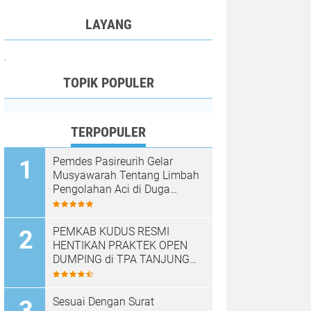
LAYANG
.
TOPIK POPULER
TERPOPULER
Pemdes Pasireurih Gelar
Musyawarah Tentang Limbah
Pengolahan Aci di Duga
Cemari Sungai Cisata
Hasilkan Kesepakatan Tutup
Sementara
PEMKAB KUDUS RESMI
HENTIKAN PRAKTEK OPEN
DUMPING di TPA TANJUNG
REJO, KEC.JEKULO
KAB.KUDUS,BERLAKUKAN
SISTEM PENGELOLAAN
Sesuai Dengan Surat