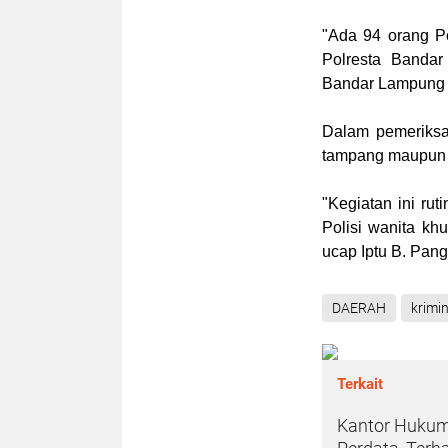
"Ada 94 orang Po
Polresta Banda
Bandar Lampung 
Dalam pemeriksaa
tampang maupun k
"Kegiatan ini ru
Polisi wanita k
ucap Iptu B. Pan
DAERAH
krimin
Terkait
Kantor Hukum