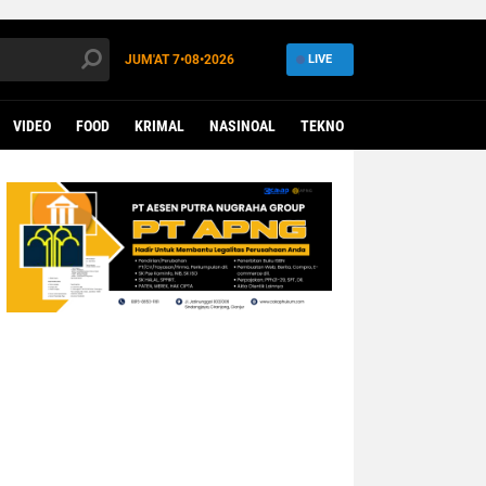
JUM'AT
7•08•2026
LIVE
VIDEO
FOOD
KRIMAL
NASINOAL
TEKNO