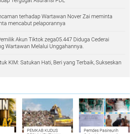
adap Tergugat Asuransi PDL
ncaman terhadap Wartawan Nover Zai meminta
nta mencabut pelaporannya
, Pemilik Akun Tiktok zega05.447 Diduga Cederai
ang Wartawan Melalui Unggahannya.
uk KIM: Satukan Hati, Beri yang Terbaik, Sukseskan
PEMKAB KUDUS
Pemdes Pasireurih