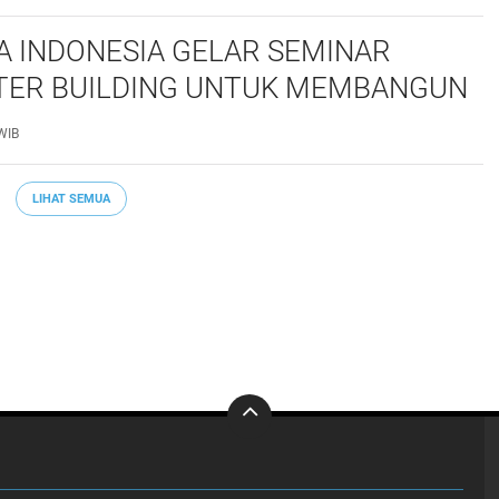
 INDONESIA GELAR SEMINAR
ER BUILDING UNTUK MEMBANGUN
S NASRANI BERINTEGRITAS DAN
WIB
PAK*
LIHAT SEMUA