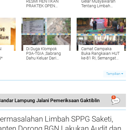
RESMI HENTIKAN
Gelar Musyawarah
PRAKTEK OPEN
Tentang Limbah
DUMPING di TPA
Pengolahan Aci di
TANJUNG REJO,
Duga Cemari Sungai
KEC.JEKULO
Cisata Hasilkan
KAB.KUDUS,BERLAKUKAN
Kesepakatan Tutup
SISTEM
Sementara
PENGELOLAAN
SAMPAH BARU
N
Di Duga Klompok
Camat Campaka
P3A-TGIA ,Sabrang
Buka Rangkaian HUT
*
Dahu Keluar Dari
ke-81 RI, Semangat
Acuan Gambar Kerja"
Kebersamaan Warnai
Senam Massal dan
Lomba Karaoke
Tampilkan
Perangkat Desa
0
Bandar Lampung Jalani Pemeriksaan Gaktiblin
ermasalahan Limbah SPPG Saketi,
nten Dorong BGN Lakukan Audit dan