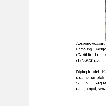
Aesennews.com
Lampung menjal
(Gaktiblin) ber
(12/06/23) pagi.
Dipimpin oleh K
didampingi oleh
S.H., M.H., kegi
dan gampol, serta