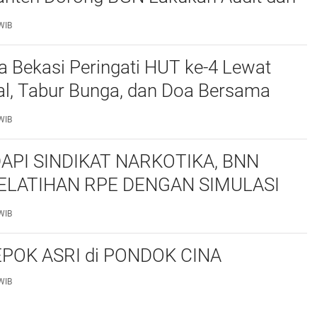
 Korcam
WIB
a Bekasi Peringati HUT ke-4 Lewat
al, Tabur Bunga, dan Doa Bersama
marhum Anggota
WIB
API SINDIKAT NARKOTIKA, BNN
ELATIHAN RPE DENGAN SIMULASI
 TAKTIS
WIB
POK ASRI di PONDOK CINA
WIB