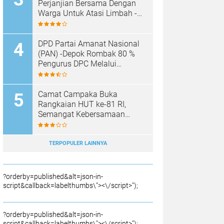
SAMPAH BARU
Perjanjian Bersama Dengan
Warga Untuk Atasi Limbah -
Pabrik Aci Giat Perbaiki Kobak
Penampungan Air
DPD Partai Amanat Nasional
(PAN) -Depok Rombak 80 %
Pengurus DPC Melalui
Muscab "
Camat Campaka Buka
Rangkaian HUT ke-81 RI,
Semangat Kebersamaan
Warnai Senam Massal dan
Lomba Karaoke Perangkat
Desa
TERPOPULER LAINNYA
?orderby=published&alt=json-in-
script&callback=labelthumbs\"><\/script>");
?orderby=published&alt=json-in-
script&callback=labelthumbs\"><\/script>");