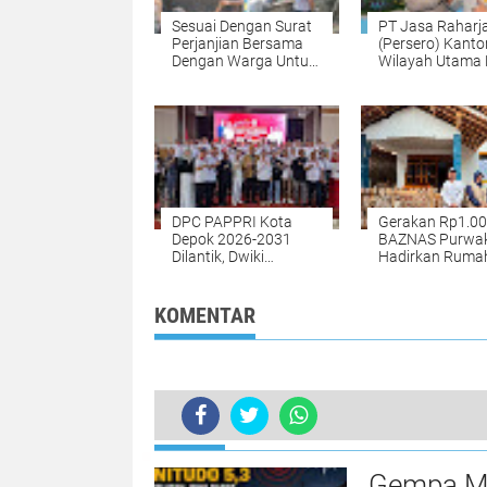
Sesuai Dengan Surat
PT Jasa Raharj
Perjanjian Bersama
(Persero) Kanto
Dengan Warga Untuk
Wilayah Utama 
Atasi Limbah - Pabrik
Jakarta Hadiri 
Aci Giat Perbaiki
Sambut Direktur
Kobak Penampungan
Lintas Polda Me
Air
Jaya
DPC PAPPRI Kota
Gerakan Rp1.000,
Depok 2026-2031
BAZNAS Purwak
Dilantik, Dwiki
Hadirkan Ruma
Darmawan dan
Layak Huni unt
Walikota Hadir*
Warga Cisaat
KOMENTAR
TERKINI
Gempa Ma