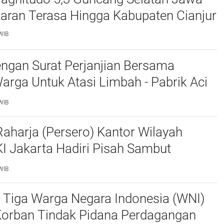
taran Terasa Hingga Kabupaten Cianjur
WIB
ngan Surat Perjanjian Bersama
rga Untuk Atasi Limbah - Pabrik Aci
baiki Kobak Penampungan Air
WIB
aharja (Persero) Kantor Wilayah
I Jakarta Hadiri Pisah Sambut
Lalu Lintas Polda Metro Jaya
WIB
 Tiga Warga Negara Indonesia (WNI)
Korban Tindak Pidana Perdagangan