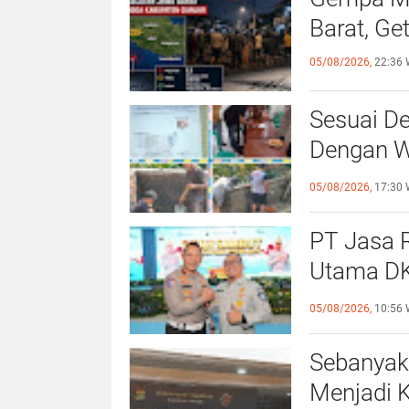
Barat, Ge
05/08/2026,
22:36 
Sesuai De
Dengan Wa
Giat Per
05/08/2026,
17:30 
PT Jasa R
Utama DK
Direktur 
05/08/2026,
10:56 
Sebanyak
Menjadi 