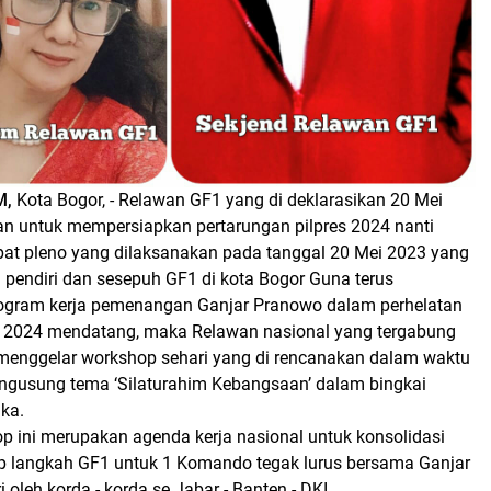
M,
Kota Bogor, - Relawan GF1 yang di deklarasikan 20 Mei
dan untuk mempersiapkan pertarungan pilpres 2024 nanti
pat pleno yang dilaksanakan pada tanggal 20 Mei 2023 yang
ra pendiri dan sesepuh GF1 di kota Bogor Guna terus
gram kerja pemenangan Ganjar Pranowo dalam perhelatan
es 2024 mendatang, maka Relawan nasional yang tergabung
enggelar workshop sehari yang di rencanakan dalam waktu
gusung tema ‘Silaturahim Kebangsaan’ dalam bingkai
ka.
p ini merupakan agenda kerja nasional untuk konsolidasi
 langkah GF1 untuk 1 Komando tegak lurus bersama Ganjar
 oleh korda - korda se Jabar - Banten - DKI