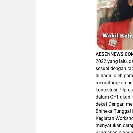
AESENNEWS.CO
2022 yang lalu, 
sesuai dengan ra
di hadiri oleh pa
mematangkan pro
kontestasi Pilpr
dalam GF1 akan m
dekat Dengan men
Bhineka Tunggal I
Kegiatan Worksho
menyatukan derap
yang akan dihadiri