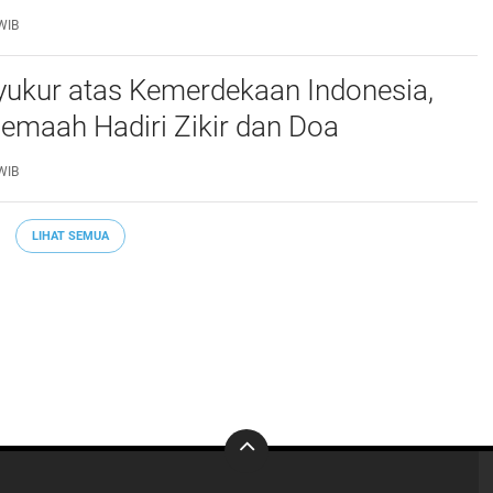
PO) di Libya Berhasil Dipulangkan Ke -
WIB
a. Mereka
yukur atas Kemerdekaan Indonesia,
emaah Hadiri Zikir dan Doa
an di Monas. Sabtu 1 Aug 2026*_
WIB
LIHAT SEMUA