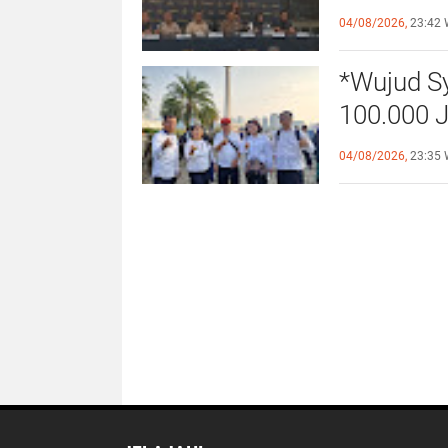
Orang (TP
04/08/2026,
23:42 
Indonesi
*Wujud S
100.000 J
Kebangsa
04/08/2026,
23:35 