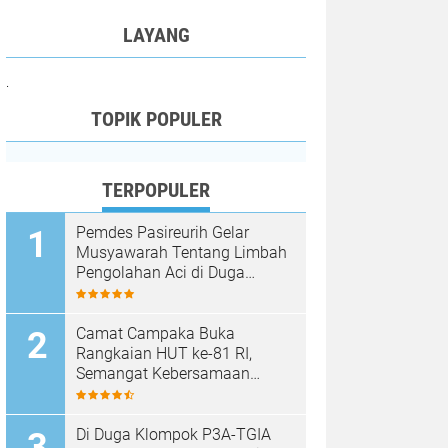
LAYANG
.
TOPIK POPULER
TERPOPULER
Pemdes Pasireurih Gelar
Musyawarah Tentang Limbah
Pengolahan Aci di Duga
Cemari Sungai Cisata
Hasilkan Kesepakatan Tutup
Sementara
Camat Campaka Buka
Rangkaian HUT ke-81 RI,
Semangat Kebersamaan
Warnai Senam Massal dan
Lomba Karaoke Perangkat
Desa
Di Duga Klompok P3A-TGIA