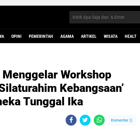
WA
OPINI
PEMERINTAH
AGAMA
ARTIKEL
WISATA
HEALT
 Menggelar Workshop
Silaturahim Kebangsaan’
neka Tunggal Ika
Komentar (
)
B