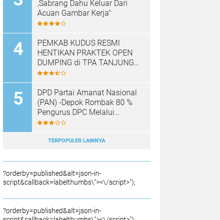
,Sabrang Dahu Keluar Dari
Acuan Gambar Kerja"
PEMKAB KUDUS RESMI
HENTIKAN PRAKTEK OPEN
DUMPING di TPA TANJUNG
REJO, KEC.JEKULO
KAB.KUDUS,BERLAKUKAN
SISTEM PENGELOLAAN
DPD Partai Amanat Nasional
SAMPAH BARU
(PAN) -Depok Rombak 80 %
Pengurus DPC Melalui
Muscab "
TERPOPULER LAINNYA
?orderby=published&alt=json-in-
script&callback=labelthumbs\"><\/script>");
?orderby=published&alt=json-in-
script&callback=labelthumbs\"><\/script>");