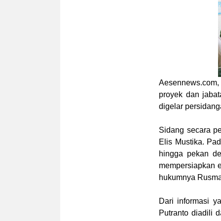
Aesennews.com
,
proyek dan jaba
digelar persidan
Sidang secara p
Elis Mustika.
Pad
hingga pekan de
mempersiapkan e
hukumnya Rusman
Dari informasi 
Putranto diadili