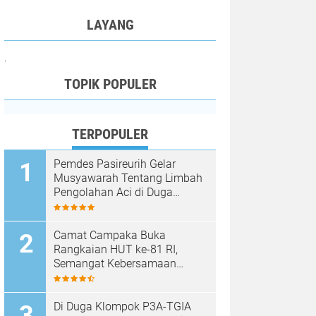
LAYANG
.
TOPIK POPULER
TERPOPULER
Pemdes Pasireurih Gelar
Musyawarah Tentang Limbah
Pengolahan Aci di Duga
Cemari Sungai Cisata
Hasilkan Kesepakatan Tutup
Sementara
Camat Campaka Buka
Rangkaian HUT ke-81 RI,
Semangat Kebersamaan
Warnai Senam Massal dan
Lomba Karaoke Perangkat
Desa
Di Duga Klompok P3A-TGIA