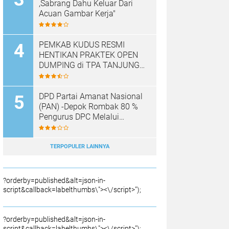
,Sabrang Dahu Keluar Dari
Acuan Gambar Kerja"
PEMKAB KUDUS RESMI
HENTIKAN PRAKTEK OPEN
DUMPING di TPA TANJUNG
REJO, KEC.JEKULO
KAB.KUDUS,BERLAKUKAN
SISTEM PENGELOLAAN
DPD Partai Amanat Nasional
SAMPAH BARU
(PAN) -Depok Rombak 80 %
Pengurus DPC Melalui
Muscab "
TERPOPULER LAINNYA
?orderby=published&alt=json-in-
script&callback=labelthumbs\"><\/script>");
?orderby=published&alt=json-in-
script&callback=labelthumbs\"><\/script>");