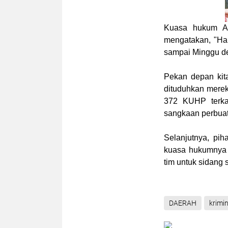
Kuasa hukum Ak
mengatakan, "Har
sampai Minggu d
Pekan depan kit
dituduhkan mere
372 KUHP terkai
sangkaan perbuat
Selanjutnya, pi
kuasa hukumnya 
tim untuk sidang 
DAERAH
krimin