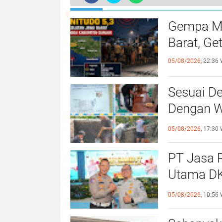
Gempa Ma
Barat, Ge
05/08/2026,
22:36 
Sesuai De
Dengan Wa
Giat Per
05/08/2026,
17:30 
PT Jasa R
Utama DK
Direktur 
05/08/2026,
10:56 