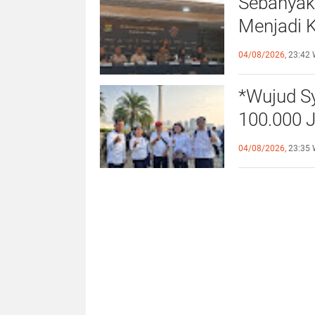
Sebanyak
Menjadi 
Orang (TP
04/08/2026,
23:42 
Indonesi
*Wujud S
100.000 J
Kebangsa
04/08/2026,
23:35 