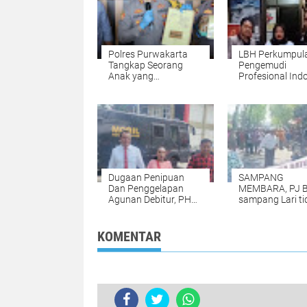
Polres Purwakarta
LBH Perkumpul
Tangkap Seorang
Pengemudi
Anak yang
Profesional Ind
Mengedarkan
(P3I): Diduga T
Narkoba
KUHAP, Penyidi
Satlantas Polre
Subang Dilapor
Kadiv Propam P
Jabar Oleh Istri
Tersangka
Dugaan Penipuan
SAMPANG
Dan Penggelapan
MEMBARA, PJ B
Agunan Debitur, PH
sampang Lari ti
Poltak Silitonga :
menemui pend
Sekretaris PT Bank
Sumut "Pembohong
KOMENTAR
Besar"
TERKINI