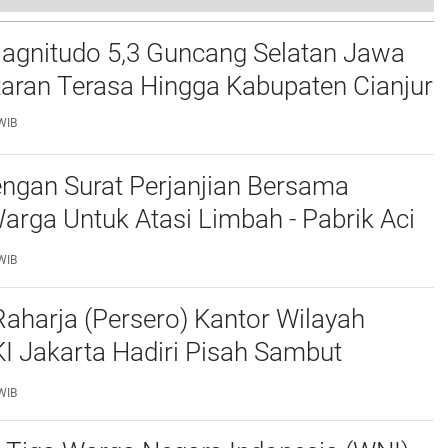
Sidang Perdana Akbar Bintang Putranto Dengan Sangkaan Perbuatan Penipuan Atau Penggelapan Digelar
gnitudo 5,3 Guncang Selatan Jawa
0
taran Terasa Hingga Kabupaten Cianjur
WIB
ngan Surat Perjanjian Bersama
rga Untuk Atasi Limbah - Pabrik Aci
baiki Kobak Penampungan Air
WIB
aharja (Persero) Kantor Wilayah
I Jakarta Hadiri Pisah Sambut
Lalu Lintas Polda Metro Jaya
WIB