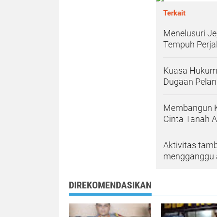
Terkait
‎Menelusuri J
Tempuh Perjal
Kuasa Hukum 
Dugaan Pelang
Membangun Kej
Cinta Tanah A
Aktivitas ta
mengganggu a
DIREKOMENDASIKAN