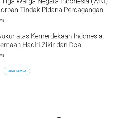
 Tiga Warga Negara Indonesia (WNI)
Korban Tindak Pidana Perdagangan
PO) di Libya Berhasil Dipulangkan Ke -
WIB
a. Mereka
yukur atas Kemerdekaan Indonesia,
emaah Hadiri Zikir dan Doa
an di Monas. Sabtu 1 Aug 2026*_
WIB
LIHAT SEMUA