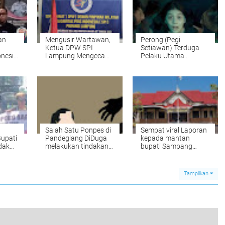
an
Mengusir Wartawan,
Perong (Pegi
Ketua DPW SPI
Setiawan) Terduga
onesia
Lampung Mengecam
Pelaku Utama
abrak
Keras Tindakan
Pembunuhan Vina
k
Oknum Lurah di
Berhasil Diringkus
s
Bandarlampung.
Polda Jabar Di
kan Ke
Bandung
olda
Salah Satu Ponpes di
Sempat viral Laporan
upati
Pandeglang DiDuga
kepada mantan
dak
melakukan tindakan
bupati Sampang
emo
Asusila Terhadap 7
dicabut
Santriwatinya !!!!
Tampilkan