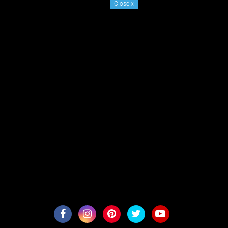
Close
x