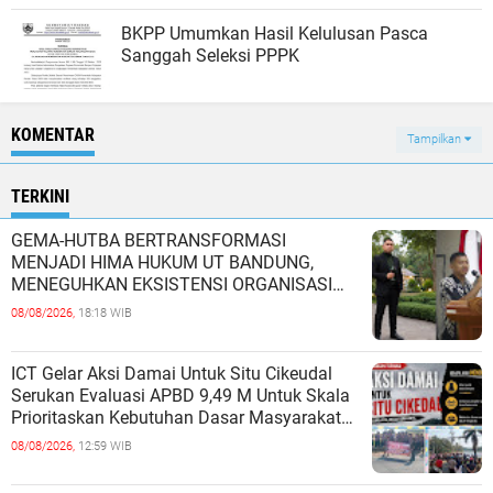
BKPP Umumkan Hasil Kelulusan Pasca
Sanggah Seleksi PPPK
KOMENTAR
Tampilkan
TERKINI
GEMA-HUTBA BERTRANSFORMASI
MENJADI HIMA HUKUM UT BANDUNG,
MENEGUHKAN EKSISTENSI ORGANISASI
MAHASISWA HUKUM UNIVERSITAS
08/08/2026,
18:18 WIB
TERBUKA
ICT Gelar Aksi Damai Untuk Situ Cikeudal
Serukan Evaluasi APBD 9,49 M Untuk Skala
Prioritaskan Kebutuhan Dasar Masyarakat
Belum Saat nya Butuh Kawasa
08/08/2026,
12:59 WIB