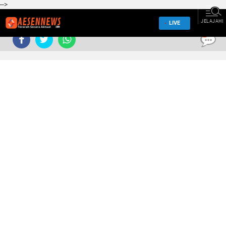
-->
JELAJAHI
LIVE
0