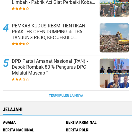
Limbah - Pabrik Aci Giat Perbaiki Kobak
Penampungan Air
PEMKAB KUDUS RESMI HENTIKAN
PRAKTEK OPEN DUMPING di TPA
TANJUNG REJO, KEC.JEKULO
KAB.KUDUS,BERLAKUKAN SISTEM
PENGELOLAAN SAMPAH BARU
DPD Partai Amanat Nasional (PAN) -
Depok Rombak 80 % Pengurus DPC
Melalui Muscab "
TERPOPULER LAINNYA
JELAJAHI
AGAMA
BERITA KRIMINAL
BERITA NASIONAL
BERITA POLRI