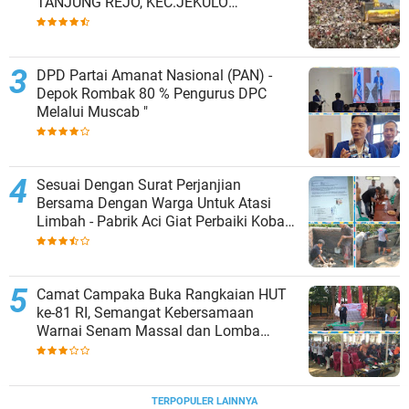
TANJUNG REJO, KEC.JEKULO
KAB.KUDUS,BERLAKUKAN SISTEM
PENGELOLAAN SAMPAH BARU
DPD Partai Amanat Nasional (PAN) -
Depok Rombak 80 % Pengurus DPC
Melalui Muscab "
Sesuai Dengan Surat Perjanjian
Bersama Dengan Warga Untuk Atasi
Limbah - Pabrik Aci Giat Perbaiki Kobak
Penampungan Air
Camat Campaka Buka Rangkaian HUT
ke-81 RI, Semangat Kebersamaan
Warnai Senam Massal dan Lomba
Karaoke Perangkat Desa
TERPOPULER LAINNYA