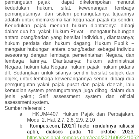
pemungutan pajak
dapat dikelompokan
menurut
kedudukan hukum, sifat, kewenangan lembaga
pemungutannya, dan sistem pemungutannya
tujuannya
adalah untuk memaksimalkan kegunaan pajak itu sendiri.
Kedudukan pajak menurut hukum diantaranya dibagi
dalam dua hal yakni;
Hukum Privat
- mengatur hubungan
antara orang/badan yang bersifat individual, diantaranya;
hukum perdata dan hukum dagang. Hukum Publik –
mengatur hubungan antara orang/badan sebagai individu
seseorang dengan lembaga pemerintahan Negara, dan
lembaga lainnya. Diantaranya; hukum administrasi
Negara, hukum tata Negara, hukum pajak, hukum pidana
dll. Sedangkan untuk sifanya sendiri bersifat subjek dan
objek, untuk lembaga kewenangannya sendiri dibagi dua
pemgungutan yakni pajak pusat dan pajak daerah, lalu
kemudian system pemungutannya juga dibagi dalam dua
jenis yakni; Self assessment system dan official
assessment system.
Sumber referensi :
a.
HKUM4407, Hukum Pajak dan Perpajakan,
Modul 2, Hal. 2.7, 2.8, 2.9, 2.10
Kompas.com, [2021] factor rendahnya ralisasi
b.
apbn, diakses pada 10 oktobe 2023,
https://nasional.kompas.com/read/2021/06/22/105