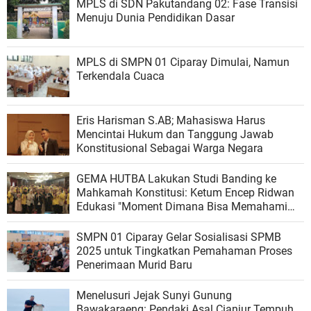
MPLS di SDN Pakutandang 02: Fase Transisi
Menuju Dunia Pendidikan Dasar
MPLS di SMPN 01 Ciparay Dimulai, Namun
Terkendala Cuaca
Eris Harisman S.AB; Mahasiswa Harus
Mencintai Hukum dan Tanggung Jawab
Konstitusional Sebagai Warga Negara
GEMA HUTBA Lakukan Studi Banding ke
Mahkamah Konstitusi: Ketum Encep Ridwan
Edukasi "Moment Dimana Bisa Memahami
Hukum Lebih Luas".
SMPN 01 Ciparay Gelar Sosialisasi SPMB
2025 untuk Tingkatkan Pemahaman Proses
Penerimaan Murid Baru
‎Menelusuri Jejak Sunyi Gunung
Bawakaraeng: Pendaki Asal Cianjur Tempuh