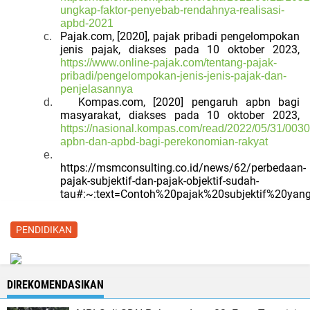
ungkap-faktor-penyebab-rendahnya-realisasi-
apbd-2021
Pajak.com, [2020], pajak pribadi pengelompokan
c.
jenis pajak, diakses pada 10 oktober 2023,
https://www.online-pajak.com/tentang-pajak-
pribadi/pengelompokan-jenis-jenis-pajak-dan-
penjelasannya
Kompas.com, [2020] pengaruh apbn bagi
d.
masyarakat, diakses pada 10 oktober 2023,
https://nasional.kompas.com/read/2022/05/31/003
apbn-dan-apbd-bagi-perekonomian-rakyat
e.
https://msmconsulting.co.id/news/62/perbedaan-
pajak-subjektif-dan-pajak-objektif-sudah-
tau#:~:text=Contoh%20pajak%20subjektif%20y
PENDIDIKAN
DIREKOMENDASIKAN