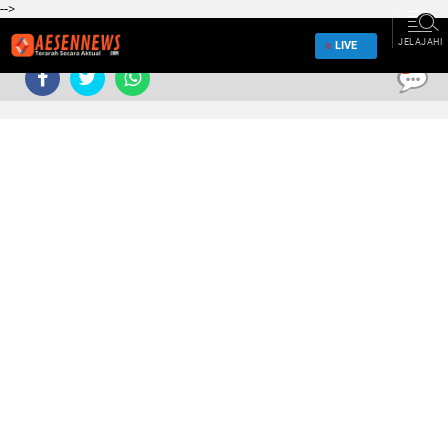
-->
JELAJAHI
LIVE
0