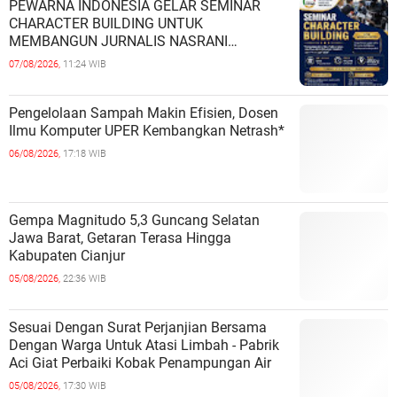
PEWARNA INDONESIA GELAR SEMINAR
CHARACTER BUILDING UNTUK
MEMBANGUN JURNALIS NASRANI
BERINTEGRITAS DAN BERDAMPAK*
07/08/2026,
11:24 WIB
Pengelolaan Sampah Makin Efisien, Dosen
Ilmu Komputer UPER Kembangkan Netrash*
06/08/2026,
17:18 WIB
Gempa Magnitudo 5,3 Guncang Selatan
Jawa Barat, Getaran Terasa Hingga
Kabupaten Cianjur
05/08/2026,
22:36 WIB
Sesuai Dengan Surat Perjanjian Bersama
Dengan Warga Untuk Atasi Limbah - Pabrik
Aci Giat Perbaiki Kobak Penampungan Air
05/08/2026,
17:30 WIB