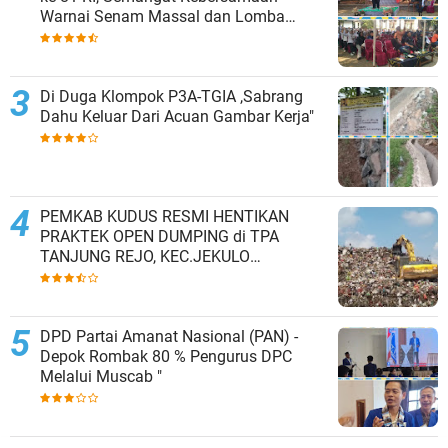
Warnai Senam Massal dan Lomba
Karaoke Perangkat Desa
Di Duga Klompok P3A-TGIA ,Sabrang
Dahu Keluar Dari Acuan Gambar Kerja"
PEMKAB KUDUS RESMI HENTIKAN
PRAKTEK OPEN DUMPING di TPA
TANJUNG REJO, KEC.JEKULO
KAB.KUDUS,BERLAKUKAN SISTEM
PENGELOLAAN SAMPAH BARU
DPD Partai Amanat Nasional (PAN) -
Depok Rombak 80 % Pengurus DPC
Melalui Muscab "