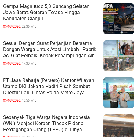
Gempa Magnitudo 5,3 Guncang Selatan
Jawa Barat, Getaran Terasa Hingga
Kabupaten Cianjur
05/08/2026,
22:36 WIB
Sesuai Dengan Surat Perjanjian Bersama
Dengan Warga Untuk Atasi Limbah - Pabrik
Aci Giat Perbaiki Kobak Penampungan Air
05/08/2026,
17:30 WIB
PT Jasa Raharja (Persero) Kantor Wilayah
Utama DKI Jakarta Hadiri Pisah Sambut
Direktur Lalu Lintas Polda Metro Jaya
05/08/2026,
10:56 WIB
Sebanyak Tiga Warga Negara Indonesia
(WNI) Menjadi Korban Tindak Pidana
Perdagangan Orang (TPPO) di Libya
Berhasil Dipulangkan Ke - Indonesia. Mereka