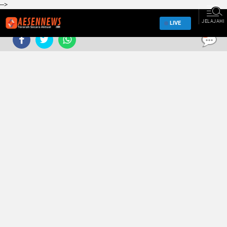
-->
JELAJAHI
LIVE
0